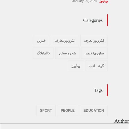
ویڈیوز
January 29, 2024
Categories
انٹرویوز تعرف
انٹرویوز/تعارف
خبریں
سٹوری/ فیچر
شعرو سخن
کالم/بلاگ
گوشہ ادب
ویڈیوز
Tags
SPORT
PEOPLE
EDUCATION
Author