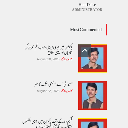
Hum Daise
ADMINISTRATOR
Most Commented
پاکستان میں جبری تبدیلی مذہب 'کم عمری کی
شادیاں اور زمینی حقائق
کالم/بلاگ
August 30, 2025
“عیسائی” سے “مسیحی” تک کا سفر
کالم/بلاگ
August 22, 2025
تقسیم ہند کے وقت پاکستان میں مذہبی اقلیتوں
کا تناسب( تاریخی و تجزیاتی جائزہ)