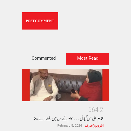
Commented
Most Read
5
6
4
2
مخدوم علی حسن گیلانی ۔۔۔عوام کے دل میں بسنے والے رہنما
انٹرویوز/تعارف
February 5, 2024