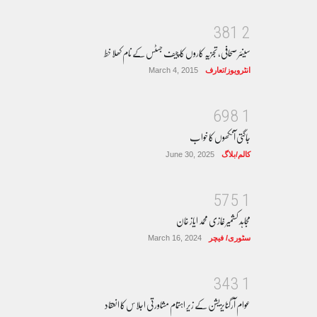
3
8
1
2
سینئر صحافی، تجزیہ کاروں کا چیف جسٹس کے نام کھلا خط
انٹرویوز/تعارف
March 4, 2015
6
9
8
1
جاگتی آنکھوں کا خواب
کالم/بلاگ
June 30, 2025
5
7
5
1
مجاہد کشمیر غازی محمد ایاز خان
سٹوری/ فیچر
March 16, 2024
3
4
3
1
عوام آرگنایزیشن کے زیر اہتمام مشاورتی اجلاس کا انعقاد