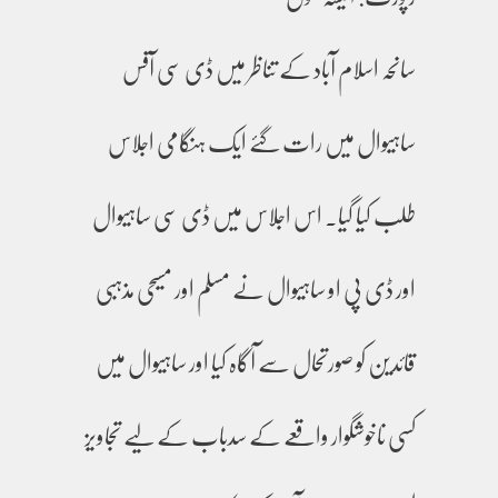
سانحہ اسلام آباد کے تناظر میں ڈی سی آفس
ساہیوال میں رات گئے ایک ہنگامی اجلاس
طلب کیا گیا۔ اس اجلاس میں ڈی سی ساہیوال
اور ڈی پی او ساہیوال نے مسلم اور مسیحی مذہبی
قائدین کو صورتحال سے آگاہ کیا اور ساہیوال میں
کسی ناخوشگوار واقعے کے سدباب کے لیے تجاویز