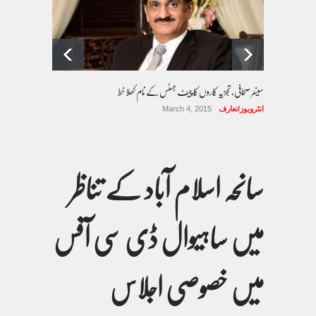
سینئر صحافی، تجزیہ کاروں کا چیف جسٹس کے نام کھلا خط
انٹرویوز/تعارف
March 4, 2015
سانحہ اسلام آباد کے تناظر
میں ساہیوال ڈی سی آفس
میں خصوصی اجلاس