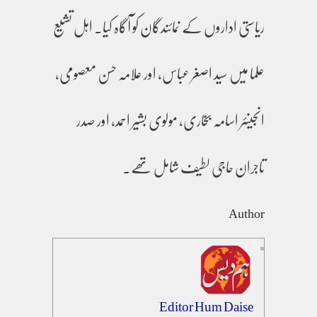
ریاستی اداروں کے نمائندگان کو آگاہ کیا۔ اہل تشیع
علما میں سید اصغر عباس، اور علامہ حسن معصومی،
انجینئر اسامہ بخاری، مولوی بشیر احمد، اور صدر
تاجران حاجی لطیف شامل تھے۔
Author
Editor Hum Daise