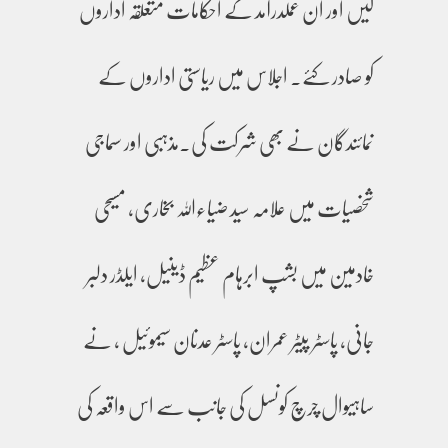
لیں اور ان عملدرآمد کے احکامات متعلقہ اداروں
کو صادر کئے۔ اجلاس میں ریاستی اداروں کے
نمائندگان نے بھی شرکت کی۔مذہبی اور سماجی
شخصیات میں علامہ سید ضیاءاللہ بخاری، مسیحی
خادمین میں بشپ ابرہام عظیم ڈینیل، ایلڈر دلبر
جانی، پاسٹر پیٹر عمران، پاسٹر عدنان سیموئیل ، نے
ساہیوال چرچ کونسل کی جانب سے اس واقعہ کی