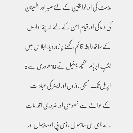
مذمت کی اور لواحقین کے لئے صبر اور اطمینان
کی دعا کی اور قیام امن کے لئے اپنے اداروں
کے ساتھ رابطہ قائم رکھنے پر زور دیا، اجلا س میں
بشپ ابرہام عظیم ڈینیل نے 18 فروری سے5
اپریل تک مسیحی روزوں اور ایسٹر کی عبادات
کے حوالے سے خصوصی اور ضروری اقدامات
سے ڈی سی ساہیوال ، ڈی پی او ساہیوال اور