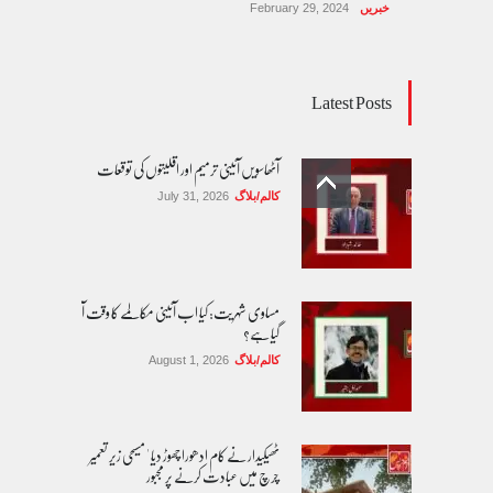
خبریں
February 29, 2024
Latest Posts
آٹھاسویں آئینی ترمیم اور اقلیتوں کی توقعات
کالم/بلاگ
July 31, 2026
مساوی شہریت: کیا اب آئینی مکالمے کا وقت آ
گیا ہے؟
کالم/بلاگ
August 1, 2026
ٹھیکیدار نے کام ادھورا چھوڑ دیا ' مسیحی زیر تعمیر
چرچ میں عبادت کرنے پر مجبور