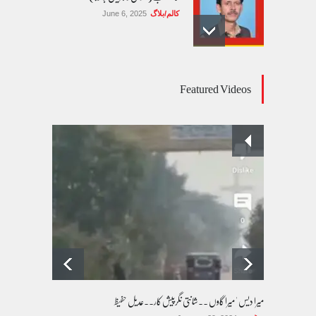
کالم/بلاگ
June 6, 2025
عالمی یومِ خواتین اور پاکستان کی غیر محفوظ اقلیتی
Featured Videos
بیٹیاں
کالم/بلاگ
March 7, 2026
پسند کی شادیوں کا بڑھتا ہوا رجحان اور راولپنڈی
کی یوسیز میں اندارج پر پابندی ایک نیا تنازعہ
کالم/بلاگ
October 14, 2025
میرا دیس ' میرا گاوں ۔۔شانتی نگرپیش کار۔۔عدیل حفیظ