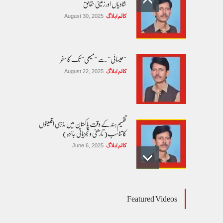
شادیاں اور زمینی حقائق
کالم/بلاگ
August 30, 2025
“عیسائی” سے “مسیحی” تک کا سفر
کالم/بلاگ
August 22, 2025
تقسیم ہند کے وقت پاکستان میں مذہبی اقلیتوں
کا تناسب( تاریخی و تجزیاتی جائزہ)
کالم/بلاگ
June 6, 2025
عالمی یومِ خواتین اور پاکستان کی غیر محفوظ اقلیتی
Featured Videos
بیٹیاں
کالم/بلاگ
March 7, 2026