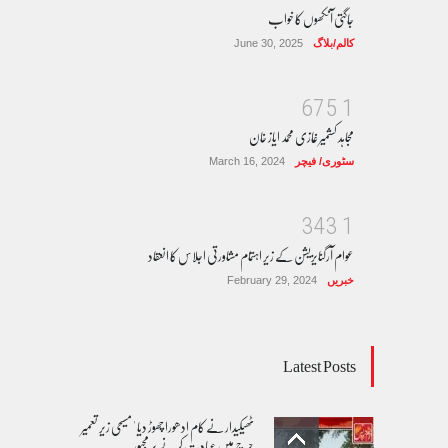
جاگتی آنکھوں کا خواب
کالم/بلاگ
June 30, 2025
6
7
5
1
مجاہد کشمیر غازی محمد ایاز خان
سٹوری/ فیچر
March 16, 2024
3
4
3
1
عوام آرگنایزیشن کے زیر اہتمام مشاورتی اجلاس کا انعقاد
خبریں
February 29, 2024
Latest Posts
ٹھیکیدار نے کام ادھورا چھوڑ دیا ' مسیحی زیر تعمیر
چرچ میں عبادت کرنے پر مجبور