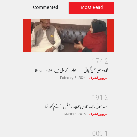
Commented
Most Read
1
7
4
2
مخدوم علی حسن گیلانی ۔۔۔عوام کے دل میں بسنے والے رہنما
انٹرویوز/تعارف
February 5, 2024
1
9
1
2
سینئر صحافی، تجزیہ کاروں کا چیف جسٹس کے نام کھلا خط
انٹرویوز/تعارف
March 4, 2015
0
0
9
1