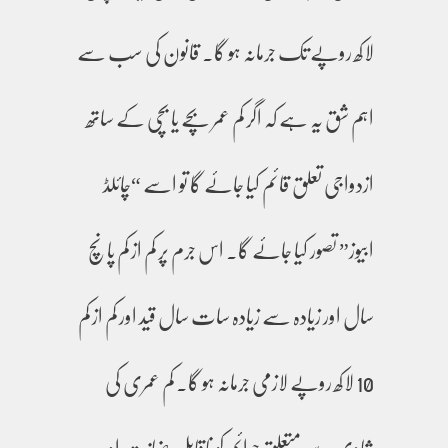
لاکھ روپے تک جرمانہ ہو گا۔ قانون کی سب سے
اہم شق یہ ہے کہ اگر کم عمر بچے یا بچی کے ساتھ
ازدواجی تعلق قائم کیا جائے گا تو اسے “چائلڈ
ابیوز” تصور کیا جائے گا۔ اس جرم پر کم از کم پانچ
سال اور زیادہ سے زیادہ سات سال قید اور کم از کم
10 لاکھ روپے لازمی جرمانہ ہو گا۔ کم عمری کی
شادی سے متعلق جرائم کو ناقابلِ ضمانت اور