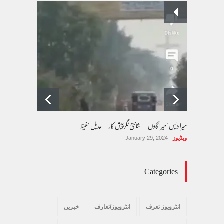
پسند کی شادیوں کا بڑھتا ہوا رجحان اور راولپنڈی
کی یوسیز میں اندارج پر پابندی ایک نیا تنازعہ
کالم/بلاگ
October 14, 2025
میرا دیس ' میرا گاوں ۔۔شانتی نگرپیش کار۔۔عدیل حفیظ
ویڈیوز
January 29, 2024
Categories
انٹرویوز تعرف
انٹرویوز/تعارف
خبریں