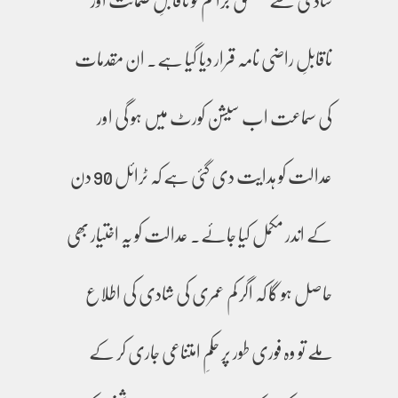
ناقابلِ راضی نامہ قرار دیا گیا ہے۔ ان مقدمات
کی سماعت اب سیشن کورٹ میں ہو گی اور
عدالت کو ہدایت دی گئی ہے کہ ٹرائل 90 دن
کے اندر مکمل کیا جائے۔ عدالت کو یہ اختیار بھی
حاصل ہو گا کہ اگر کم عمری کی شادی کی اطلاع
ملے تو وہ فوری طور پر حکمِ امتناعی جاری کر کے