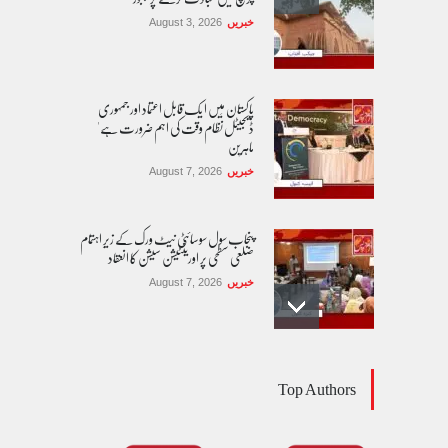
خبریں
August 3, 2026
پاکستان مِیں ا یک قابل اعتماد اور جمہوری
ڈیجیٹل نظام وقت کی اہم ضرورت ہے'
ماہرین
خبریں
August 7, 2026
پنجاب سول سوسائٹی نیٹ ورک کے زیرِ اہتمام
ضلعی سطحی پر اورینٹیشن سیشن کا انعقاد
خبریں
August 7, 2026
طوفان نوح کی بازگشت....
Top Authors
کالم/بلاگ
August 8, 2026