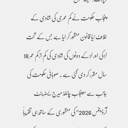
پنجاب حکومت نے کم عمری کی شادی کے
خلاف نیا قانون منظور کر لیا ہے جس کے تحت
لڑکی اور لڑکے دونوں کی شادی کی کم از کم عمر 18
سال مقرر کر دی گئی ہے۔ صوبائی حکومت کی
جانب سے “پنجاب چائلڈ میرج ریسٹرینٹ
آرڈیننس 2026” کی منظوری کے ساتھ ہی تقریباً