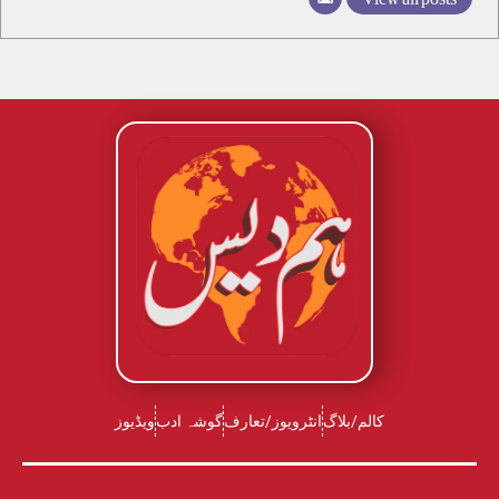
کالم/بلاگ
انٹرویوز/تعارف
گوشہ ادب
ویڈیوز