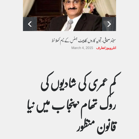
سینئر صحافی، تجزیہ کاروں کا چیف جسٹس کے نام کھلا خط
انٹرویوز/تعارف
March 4, 2015
کم عمری کی شادیوں کی
روک تھام’ پنجا ب میں نیا
قانون منظور