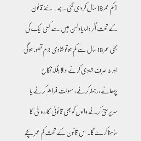
از کم عمر 18 سال کر دی گئی ہے۔ نئے قانون
کے تحت اگر دلہا یا دلہن میں سے کسی ایک کی
بھی عمر 18 سال سے کم ہو تو شادی جرم تصور ہو گی
اور نہ صرف شادی کرنے والا بلکہ نکاح
پڑھانے، رجسٹر کرنے، سہولت فراہم کرنے یا
سرپرستی کرنے والوں کو بھی قانونی کارروائی کا
سامنا کرے گا۔اس قانون کے تحت کم عمر بچے