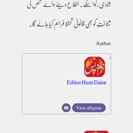
شادی رکوا سکے۔ اطلاع دینے والے شخص کی
شناخت کو بھی قانونی تحفظ فراہم کیا جائے گا۔
Author
Editor Hum Daise
View all posts