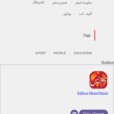
سٹوری/ فیچر
شعرو سخن
کالم/بلاگ
گوشہ ادب
ویڈیوز
Tags
SPORT
PEOPLE
EDUCATION
Author
Editor Hum Daise
View all posts