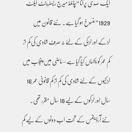
ایک صدی پرانا “چائلڈ میرج ریسٹرینٹ ایکٹ
1929” منسوخ ہو گیا ہے۔ نئے قانون میں
لڑکے اور لڑکی کے لئے نہ صرف شادی کی کم از
کم عمر کو یکساں کیا گیا ہے – ماضی میں پنجاب میں
لڑکیوں کے لئے شادی کی کم از کم قانونی عمر 16
سال اور لڑکوں کے لیے 18 سال مقرر تھی۔
نئے آرڈیننس کے تحت اب دونوں کے لیے کم