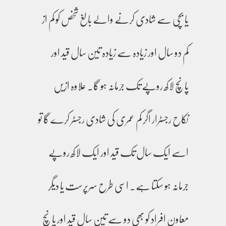
یا بچی سے شادی کرنے والے بالغ شخص کو کم از
کم دو سال اور زیادہ سے زیادہ تین سال قید اور
پانچ لاکھ روپے تک جرمانہ ہو گا۔ علاوہ ازیں
نکاح رجسٹرار اگر کم عمری کی شادی رجسٹر کرے گا تو
اسے ایک سال تک قید اور ایک لاکھ روپے
جرمانہ ہو سکتا ہے۔ اسی طرح سرپرست یا دیگر
معاون افراد کو بھی دو سے تین سال قید اور پانچ