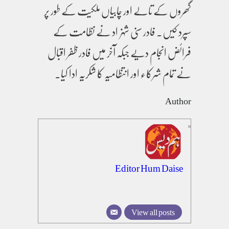
گھروں کے تالے اور چابیاں ملکیت کے طور پر
سپرد کیں۔ فادر سنی شہزاد نے نظامت کے
فرائض انجام دیے جبکہ آخر میں فادر ظفر اقبال
نے تمام شرکاء اور انتظامیہ کا شکریہ ادا کیا۔
Author
Editor Hum Daise
View all posts