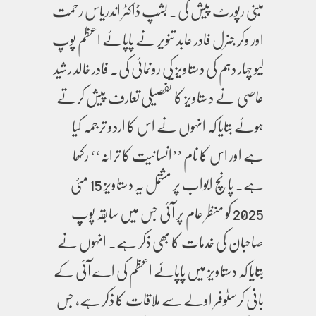
مبنی رپورٹ پیش کی۔ بشپ ڈاکٹر اندریاس رحمت
اور وکر جنرل فادر عابد تنویر نے پاپائے اعظم پوپ
لیو چہار دہم کی دستاویز کی رونمائی کی۔ فادر خالد رشید
عاصی نے دستاویز کا تفصیلی تعارف پیش کرتے
ہوئے بتایا کہ انہوں نے اس کا اردو ترجمہ کیا
ہے اور اس کا نام ’’انسانیت کا ترانہ‘‘ رکھا
ہے۔ پانچ ابواب پر مشتمل یہ دستاویز 15 مئی
2025 کو منظر عام پر آئی جس میں سابقہ پوپ
صاحبان کی خدمات کا بھی ذکر ہے۔ انہوں نے
بتایا کہ دستاویز میں پاپائے اعظم کی اے آئی کے
بانی کرسٹوفر اولے سے ملاقات کا ذکر ہے، جس