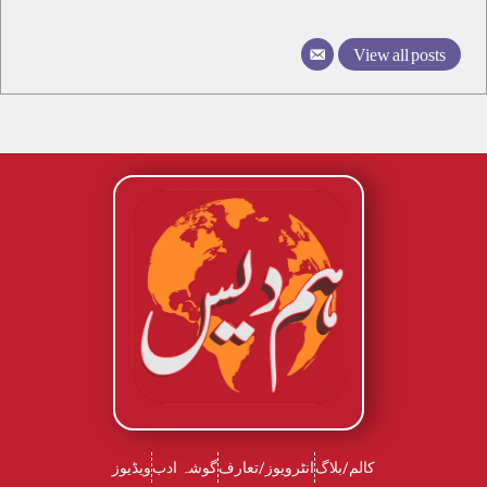
View all posts
کالم/بلاگ
انٹرویوز/تعارف
گوشہ ادب
ویڈیوز