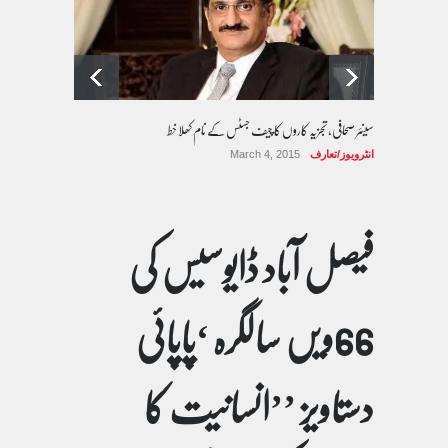
سینئر صحافی، تجزیہ کاروں کا چیف جسٹس کے نام کھلا خط
انٹرویوز/تعارف
March 4, 2015
فیصل آباد ڈایوسیس کی
66ویں سالگرہ ‘پاپائی
دستاویز ’’انسانیت کا