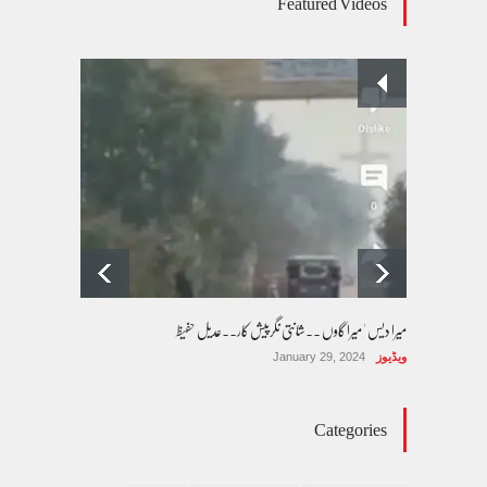
Featured Videos
بیٹیاں
کالم/بلاگ
March 7, 2026
پسند کی شادیوں کا بڑھتا ہوا رجحان اور راولپنڈی
کی یوسیز میں اندارج پر پابندی ایک نیا تنازعہ
کالم/بلاگ
October 14, 2025
میرا دیس ' میرا گاوں ۔۔شانتی نگرپیش کار۔۔عدیل حفیظ
ویڈیوز
January 29, 2024
Categories