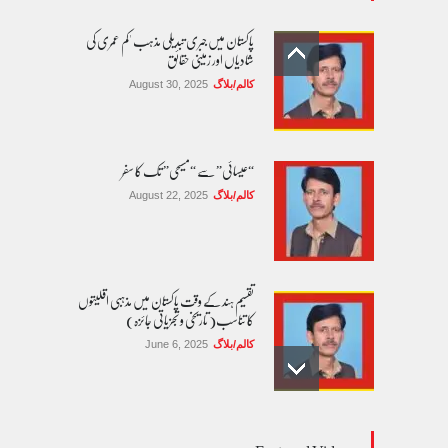
پاکستان میں جبری تبدیلی مذہب 'کم عمری کی
شادیاں اور زمینی حقائق
کالم/بلاگ
August 30, 2025
“عیسائی” سے “مسیحی” تک کا سفر
کالم/بلاگ
August 22, 2025
تقسیم ہند کے وقت پاکستان میں مذہبی اقلیتوں
کا تناسب( تاریخی و تجزیاتی جائزہ)
کالم/بلاگ
June 6, 2025
عالمی یومِ خواتین اور پاکستان کی غیر محفوظ اقلیتی