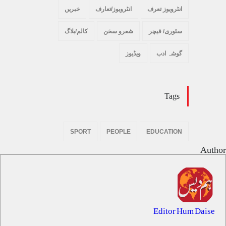
انٹرویوز تعرف
انٹرویوز/تعارف
خبریں
سٹوری/ فیچر
شعرو سخن
کالم/بلاگ
گوشہ ادب
ویڈیوز
Tags
SPORT
PEOPLE
EDUCATION
Author
Editor Hum Daise