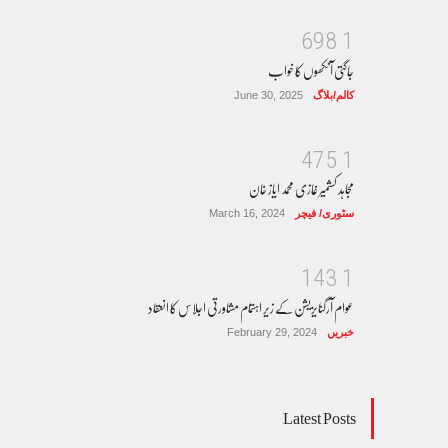
6
9
8
1
جاگتی آنکھوں کا خواب
کالم/بلاگ
June 30, 2025
4
7
5
1
مجاہد کشمیر غازی محمد ایاز خان
سٹوری/ فیچر
March 16, 2024
1
4
3
1
عوام آرگنایزیشن کے زیر اہتمام مشاورتی اجلاس کا انعقاد
خبریں
February 29, 2024
Latest Posts