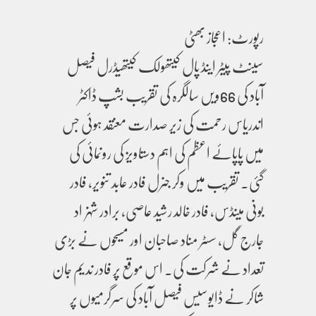
رپورٹ: اعجاز بھٹی
سینٹ پیٹر اینڈ پال کیتھولک کیتھیڈرل فیصل
آباد کی 66ویں سالگرہ کی تقریب بشپ ڈاکٹر
اندریاس رحمت کی زیر صدارت معنقد ہوئی جس
میں پاپائے اعظم کی اہم دستاویز کی رونمائی کی
گئی۔ تقریب میں وکر جنرل فادر عابد تنویر، فادر
بونی مینڈس، فادر خالد رشید عاصی، برادر شہزاد
جارج گل، سسٹر مناد صاحبان اور مسیحوں نے بڑی
تعداد نے شرکت کی۔ اس موقع پر فادر ندیم جان
شاکر نے ڈایوسیس فیصل آباد کی سرگرمیوں پر