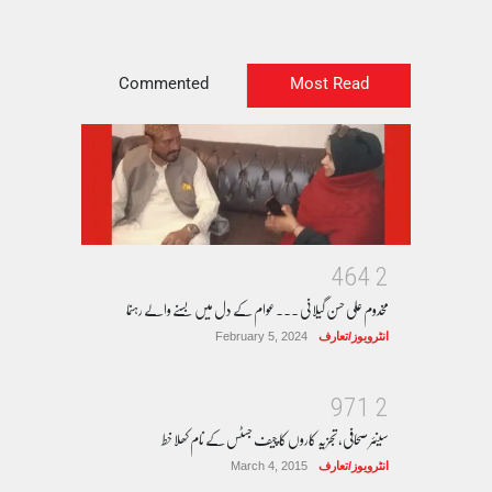
Commented
Most Read
4
6
4
2
مخدوم علی حسن گیلانی ۔۔۔عوام کے دل میں بسنے والے رہنما
انٹرویوز/تعارف
February 5, 2024
9
7
1
2
سینئر صحافی، تجزیہ کاروں کا چیف جسٹس کے نام کھلا خط
انٹرویوز/تعارف
March 4, 2015