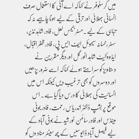
میں کرسٹوفر نے کہا کہ اے آئی کا استعمال صرف
انسانی بھلائی اور ترقی کے لیے ہونا چاہیے نہ کہ
تباہی کے لیے۔مسٹر جیمس لعل، فادر شاہد نذیر،
سسٹر رخسانہ سیموئل ایف ایس پی، فادر ظفر اقبال،
ایڈووکیٹ شاہد انور گل اور دیگر مقررین نے
دستاویز کو سراہتے ہوئے کہا کہ اسے ضرور پڑھیں
اور دوسروں کو بھی ترغیب دیں کیونکہ اس میں
انسانیت کی بھلائی کا درس دیا گیا ہے۔ اس
موقع پر بشپ ڈاکٹر اندریاس رحمت، فادر بونی
مینڈس اور فادر سائمن خورشید نے بونی آباد کے
لیے فیصل آباد ڈایوسیس کے چھ سینئر مناد وں کو