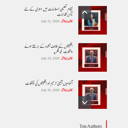
نظام تعلیمی اصلاحات میں بہتری کے لئے
ناگزیر اقدامات
کالم/بلاگ
July 21, 2026
اقلیتوں کے خلاف تشدد کے بڑھتے ہوئے
واقعات 'لمحہ فکریہ
کالم/بلاگ
July 23, 2026
آٹھاسویں آئینی ترمیم اور اقلیتوں کی توقعات
کالم/بلاگ
July 31, 2026
مساوی شہریت: کیا اب آئینی مکالمے کا وقت آ
Top Authors
گیا ہے؟