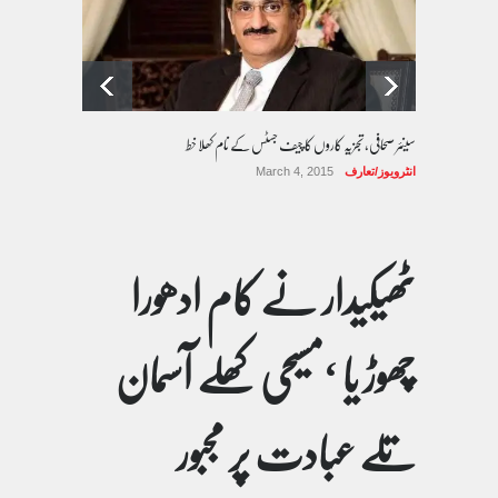
سینئر صحافی، تجزیہ کاروں کا چیف جسٹس کے نام کھلا خط
انٹرویوز/تعارف
March 4, 2015
ٹھیکیدار نے کام ادھورا
چھوڑ یا ‘مسیحی کھلے آسمان
تلے عبادت پر مجبور