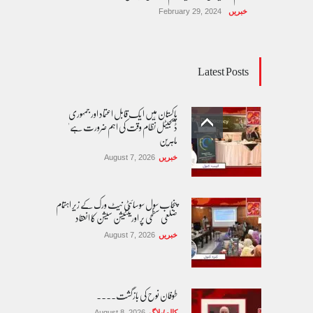
خبریں
February 29, 2024
Latest Posts
پاکستان مِیں ا یک قابل اعتماد اور جمہوری
ڈیجیٹل نظام وقت کی اہم ضرورت ہے'
ماہرین
خبریں
August 7, 2026
پنجاب سول سوسائٹی نیٹ ورک کے زیرِ اہتمام
ضلعی سطحی پر اورینٹیشن سیشن کا انعقاد
خبریں
August 7, 2026
طوفان نوح کی بازگشت....
کالم/بلاگ
August 8, 2026