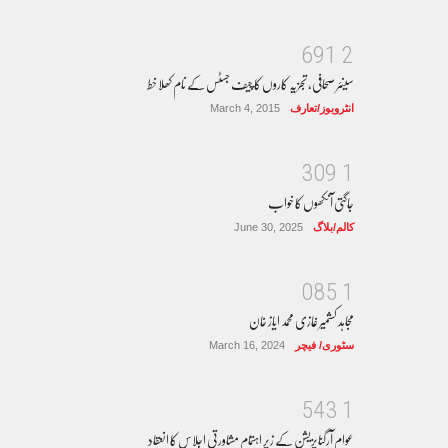
6
9
1
2
سینئر صحافی، تجزیہ کاروں کا چیف جسٹس کے نام کھلا خط
انٹرویوز/تعارف
March 4, 2015
3
0
9
1
جاگتی آنکھوں کا خواب
کالم/بلاگ
June 30, 2025
0
8
5
1
مجاہد کشمیر غازی محمد ایاز خان
سٹوری/ فیچر
March 16, 2024
5
4
3
1
عوام آرگنایزیشن کے زیر اہتمام مشاورتی اجلاس کا انعقاد