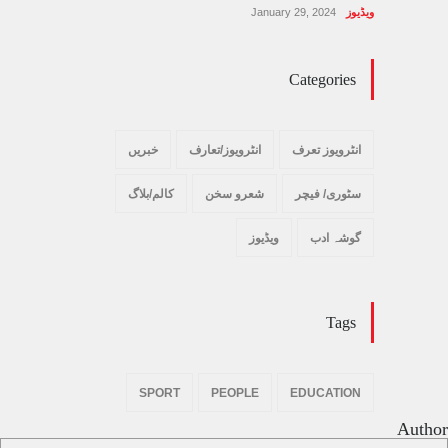
ویڈیوز
January 29, 2024
Categories
انٹرویوز تعرف
انٹرویوز/تعارف
خبریں
سٹوری/ فیچر
شعرو سخن
کالم/بلاگ
گوشہ ادب
ویڈیوز
Tags
SPORT
PEOPLE
EDUCATION
Author