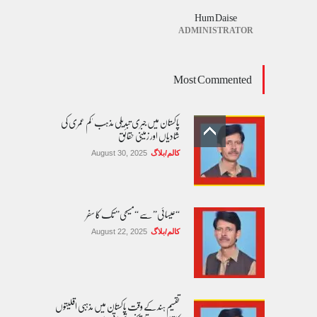
Hum Daise
ADMINISTRATOR
Most Commented
پاکستان میں جبری تبدیلی مذہب 'کم عمری کی
شادیاں اور زمینی حقائق
کالم/بلاگ
August 30, 2025
“عیسائی” سے “مسیحی” تک کا سفر
کالم/بلاگ
August 22, 2025
تقسیم ہند کے وقت پاکستان میں مذہبی اقلیتوں