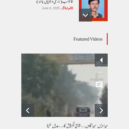
کا تناسب( تاریخی و تجزیاتی جائزہ)
کالم/بلاگ
June 6, 2025
عالمی یومِ خواتین اور پاکستان کی غیر محفوظ اقلیتی
Featured Videos
بیٹیاں
کالم/بلاگ
March 7, 2026
پسند کی شادیوں کا بڑھتا ہوا رجحان اور راولپنڈی
کی یوسیز میں اندارج پر پابندی ایک نیا تنازعہ
کالم/بلاگ
October 14, 2025
میرا دیس ' میرا گاوں ۔۔شانتی نگرپیش کار۔۔عدیل حفیظ