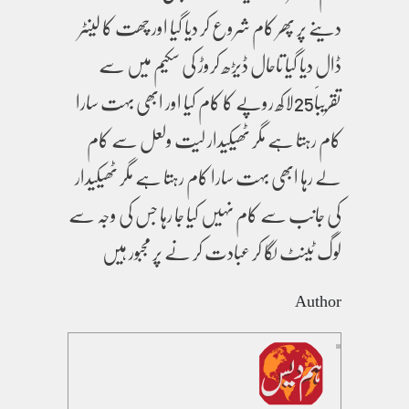
دینے پر پھر کام شروع کر دیا گیا اور چھت کا لینٹر
ڈال دیا گیا تاحال ڈیڑھ کروڑ کی سکیم میں سے
تقریباََ25لاکھ روپے کا کام کیا اور ابھی بہت سارا
کام رہتا ہے مگر ٹھیکیدار لیت ولعل سے کام
لے رہا ابھی بہت سارا کام رہتا ہے مگر ٹھیکیدار
کی جانب سے کام نہیں کیا جا رہا جس کی وجہ سے
لوگ ٹینٹ لگا کر عبادت کر نے پر مجبور ہیں
Author