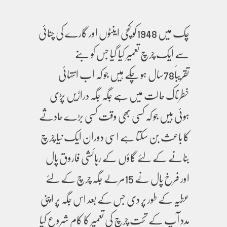
چک میں 1948کو کچی اینٹوں اور گارے کی چنائی
سے ایک چرچ تعمیر کیا گیا جس کو بنے
تقریباََ78سال ہو چکے ہیں جو کہ اب انتہائی
خطرناک حالت میں ہے جگہ جگہ دراڑیں پڑی
ہوئی ہیں جو کہ کسی بھی وقت کسی بڑے حادثے
کا باعث بن سکتا ہے اسی دوران ایک نیا چرچ
بنانے کے لئے گاؤں کے رہائشی فاروق پال
اور فرخ پال نے 15مرلے جگہ چرچ کے لئے
عطیہ کے طور پر دی جس کے بعد اس جگہ پر اپنی
مدد آپ کے تحت چرچ کی تعمیر کا کام شروع کیا