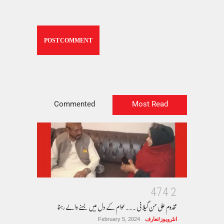
Commented
Most Read
4
7
4
2
مخدوم علی حسن گیلانی ۔۔۔عوام کے دل میں بسنے والے رہنما
انٹرویوز/تعارف
February 5, 2024