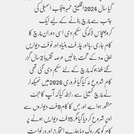
گیا سال 2024اقلیتی ممبر پنجاب اسمبلی کی
جانب سے چرچ بنانے کے لیے ایک
کروڑپچاس لاکھ کی سکیم دی اسی دوران چرچ کا
کام جاری رہااور چار فٹ بنیاد اور نو فٹ دیواریں
اپنی مدد کے تحت بنا لیں عرصہ تقریباََ 2سال گزر
گئے فنڈ جو کہ چرچ کے لئے سکیم دی گئی تھی
کام شروع نہ کیا گیا فروری 2026میں ٹھیکدار
نے چرچ کمیٹی سے رابطہ کیا کہ آپ کا بجٹ
منظور ہوا ہے اور جس کا کام9فٹ دیواروں سے
اوپر شروع کر دیا گیامگر 15فٹ دیواریں ہونے پر
کام کو پھر روک دیا ہمارے احتجاج اور درخواست