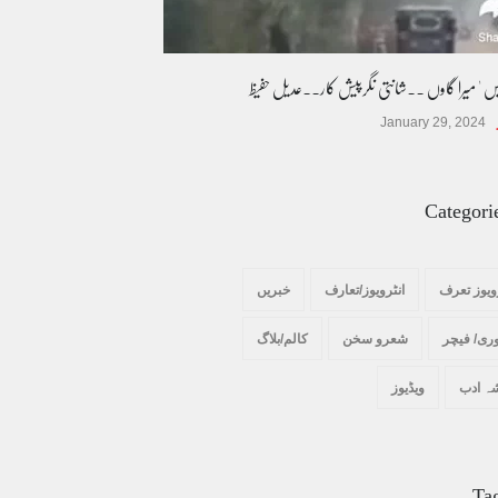
یس ' میرا گاوں ۔۔شانتی نگرپیش کار۔۔عدیل حفیظ
January 29, 2024
Categori
ویوز تعرف
انٹرویوز/تعارف
خبریں
ری/ فیچر
شعرو سخن
کالم/بلاگ
ہ ادب
ویڈیوز
Ta