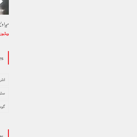
وڈیو کالم - کالم کار لائبہ زینب
میرا د
ویڈیوز
January 24, 2024
ویڈیوز
es
انٹر
سٹو
گوش
gs