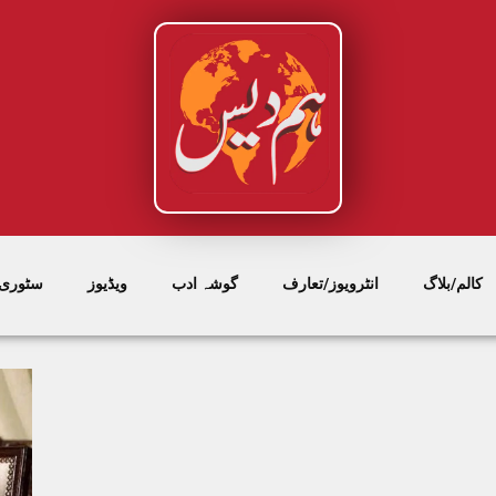
کالم/بلاگ
انٹرویوز/تعارف
گوشہ ادب
ویڈیوز
سٹوری/