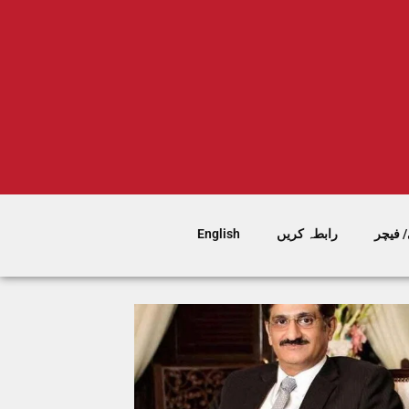
 فیچر
رابطہ کریں
English