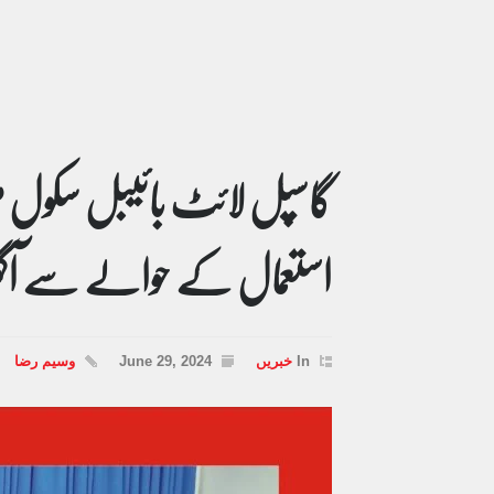
گاسپل لائٹ بائیبل سکول 
استعمال کے حوالے سے آگہی 
In
خبریں
June 29, 2024
وسیم رضا