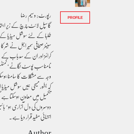
رپورٹ: وسیم رضا
PROFILE
گاسپل لائٹ چرچ کے زیر اہتمام
طلبا کے لئے سوشل میڈیا کے م
سینئرصحافی سمیر اجمل نے شرکا
کرائمز اور ان کے سدباب کے لئ
نامناسب پوسٹ لگانے‘کمنٹس کرنے
وجہ سے مشکلات کا سامنا ہوسک
کہ بطور مسیحی ہمیں سوشل میڈیا
تکمیل میں معاون ہوسکتا ہے مگر 
دوسروں کی دل آزاری ہو‘ با
انتہائی مفید قرار دیا ہے۔
Author