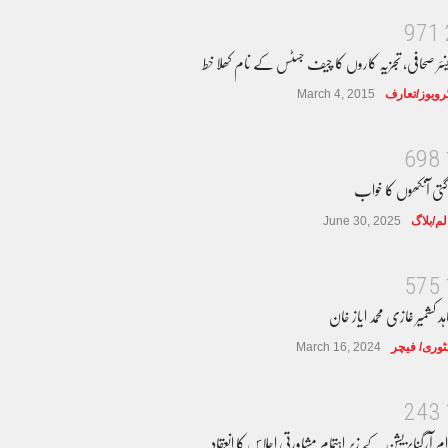
9
7
1
نئر صحافی، تجزیہ کاروں کا چیف جسٹس کے نام کھلا خط
ٹرویوز/تعارف
March 4, 2015
6
9
8
گتی آنکھوں کا خواب
لم/بلاگ
June 30, 2025
5
7
5
ہد کشمیر غازی محمد ایاز خان
وری/ فیچر
March 16, 2024
2
4
3
ام آرگنایزیشن کے زیر اہتمام مشاورتی اجلاس کا انعقاد