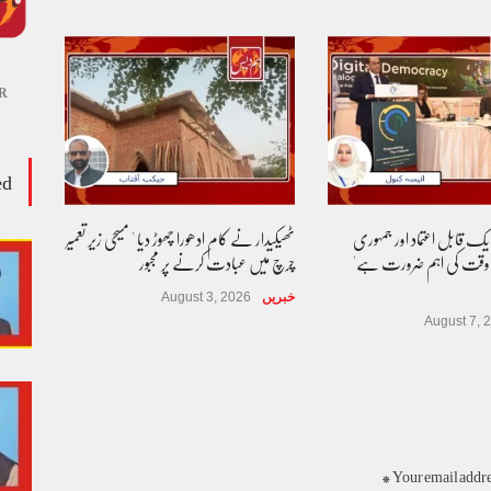
R
ed
 یک قابل اعتماد اور جمہوری
ٹھیکیدار نے کام ادھورا چھوڑ دیا ' مسیحی زیر تعمیر
 وقت کی اہم ضرورت ہے'
چرچ میں عبادت کرنے پر مجبور
خبریں
August 3, 2026
August 7, 
Your email addres