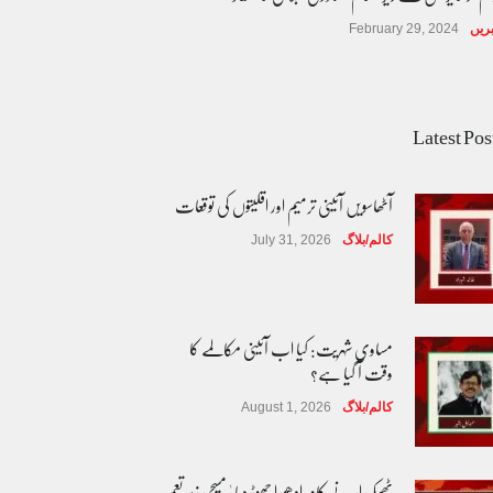
ریں
February 29, 2024
Latest Pos
آٹھاسویں آئینی ترمیم اور اقلیتوں کی توقعات
کالم/بلاگ
July 31, 2026
مساوی شہریت: کیا اب آئینی مکالمے کا
وقت آ گیا ہے؟
کالم/بلاگ
August 1, 2026
ٹھیکیدار نے کام ادھورا چھوڑ دیا ' مسیحی زیر تعمیر