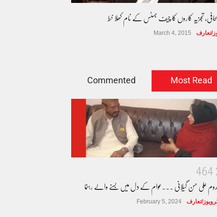
صحافی، تجزیہ کاروں کا چیف جسٹس کے نام کھلا خط
وز/تعارف
March 4, 2015
Commented
Most Read
4
6
4
دوم علی حسن گیلانی ۔۔۔عوام کے دل میں بسنے والے رہنما
ٹرویوز/تعارف
February 5, 2024