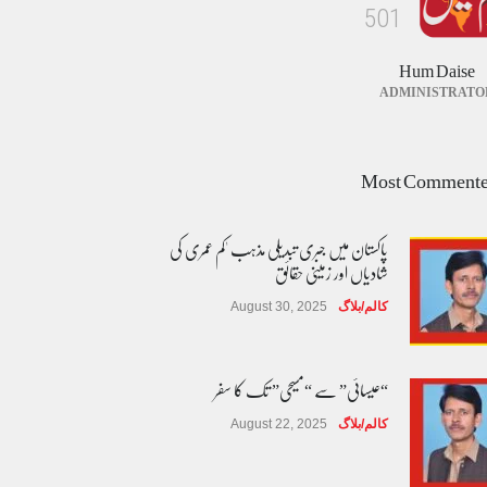
5
0
1
Hum Daise
ADMINISTRATO
Most Comment
پاکستان میں جبری تبدیلی مذہب 'کم عمری کی
شادیاں اور زمینی حقائق
کالم/بلاگ
August 30, 2025
“عیسائی” سے “مسیحی” تک کا سفر
کالم/بلاگ
August 22, 2025