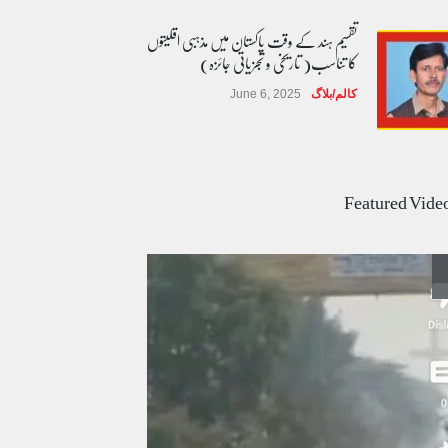
تقسیم ہند کے وقت پاکستان میں مذہبی اقلیتوں
کا تناسب( تاریخی و تجزیاتی جائزہ)
کالم/بلاگ
June 6, 2025
عالمی یومِ خواتین اور پاکستان کی غیر محفوظ اقلیتی
بیٹیاں
Featured Vide
کالم/بلاگ
March 7, 2026
پسند کی شادیوں کا بڑھتا ہوا رجحان اور راولپنڈی
کی یوسیز میں اندارج پر پابندی ایک نیا تنازعہ
کالم/بلاگ
October 14, 2025