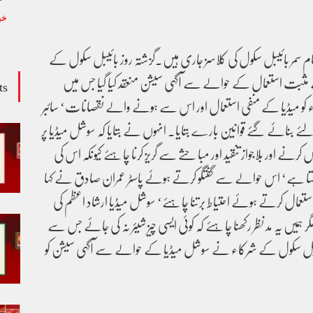
خب
 سمر بائیبل سکول کی کلاسز جاری ہیں۔گزشتہ روز بائیبل سکول کے
ثبت استعمال کے حوالے سے آگہی سیشن منعقد کیا گیا جس میں
ts
ء کو میڈیا کے منفی استعمال اور اس سے ہونے والے نقصانات‘ سائبر
ے بنائے گئے قوانین بارے بتایا۔ انہوں نے بتایا کہ سوشل میڈیا پر
 اور بلاجواز تنقید اور مباحثے سے گریز کرنا چاہئے کیونکہ اس کی
تا ہے‘ اس حوالے سے گفتگو کرتے ہوئے پاسٹر عمران صادق نے کہا
 استعمال کرتے ہوئے احتیاط برتنا چاہئے‘ سوشل میڈیا ارشاد اعظم کی
ہمیں یہ مد نظر رکھنا چاہئے کہ کوئی ایسی چیز شیئر نہ کی جائے جس سے
ئبل سکول کے شرکاء نے سوشل میڈیا کے حوالے سے آگہی سیشن کو