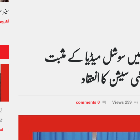
سینئر 
انٹروی
میں سوشل میڈیا کے مثبت
سیشن کا انعقاد
0 comments
299 Views
2
مخ
ان