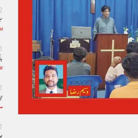
2
سی
ان
1
جا
کا
1
مجا
سٹ
1
عو