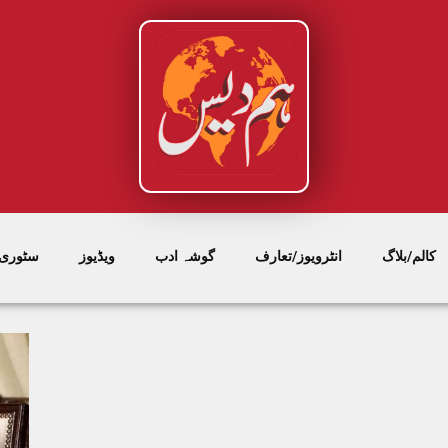
کالم/بلاگ
انٹرویوز/تعارف
گوشہ ادب
ویڈیوز
سٹوری/