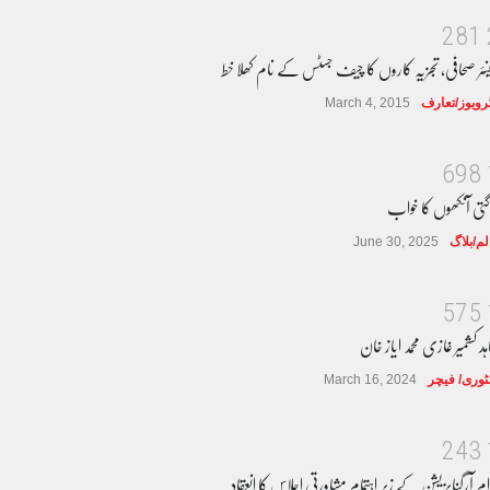
2
8
1
نئر صحافی، تجزیہ کاروں کا چیف جسٹس کے نام کھلا خط
ٹرویوز/تعارف
March 4, 2015
6
9
8
گتی آنکھوں کا خواب
لم/بلاگ
June 30, 2025
5
7
5
ہد کشمیر غازی محمد ایاز خان
وری/ فیچر
March 16, 2024
2
4
3
ام آرگنایزیشن کے زیر اہتمام مشاورتی اجلاس کا انعقاد