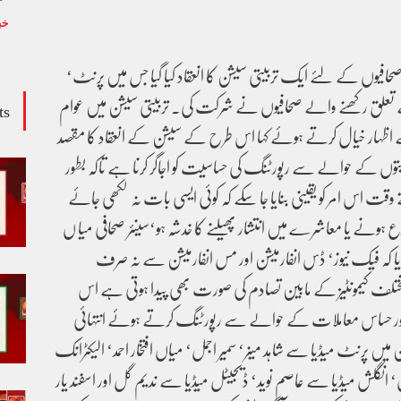
خب
 صحافیوں کے لئے ایک تربیتی سیشن کا انعقاد کیا گیا جس میں پرنٹ‘
سے تعلق رکھنے والے صحافیوں نے شرکت کی۔ تربیتی سیشن میں عوام
ts
 اظہار خیال کرتے ہوئے کہا اس طرح کے سیشن کے انعقاد کا مقصد
یتوں کے حوالے سے رپورٹنگ کی حساسیت کو اجاگر کرنا ہے تاکہ بطور
ے وقت اس امر کو یقینی بنایا جا سکے کہ کوئی ایسی بات نہ لکھی جائے
نے یا معاشرے میں انتشار پھیلنے کا خدشہ ہو‘سینئر صحافی میا ں
 بتایا کہ فیک نیوز‘ ڈس انفارمیشن اور مس انفارمیشن سے نہ صرف
ہ مختلف کیمونٹیز کے مابین تصادم کی صورت بھی پیدا ہوتی ہے اس
 اور حساس معاملات کے حوالے سے رپورٹنگ کرتے ہوئے انتہائی
 میں پرنٹ میڈیا سے شاہد مینر‘ سمیر اجمل‘ میاں افتخار احمد‘ الیکٹرانک
نگلش میڈیا سے عاصم نوید‘ ڈیجیٹل میڈیا سے ندیم گل اور اسفند یار