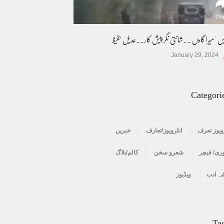
یس ' میرا گاوں ۔۔شانتی نگرپیش کار۔۔عدیل حفیظ
January 29, 2024
Categori
ویوز تعرف
انٹرویوز/تعارف
خبریں
ری/ فیچر
شعرو سخن
کالم/بلاگ
ہ ادب
ویڈیوز
Ta