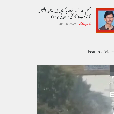
تقسیم ہند کے وقت پاکستان میں مذہبی اقلیتوں
کا تناسب( تاریخی و تجزیاتی جائزہ)
کالم/بلاگ
June 6, 2025
عالمی یومِ خواتین اور پاکستان کی غیر محفوظ اقلیتی
بیٹیاں
Featured Vide
کالم/بلاگ
March 7, 2026
پسند کی شادیوں کا بڑھتا ہوا رجحان اور راولپنڈی
کی یوسیز میں اندارج پر پابندی ایک نیا تنازعہ
کالم/بلاگ
October 14, 2025