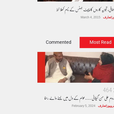
صحافی، تجزیہ کاروں کا چیف جسٹس کے نام کھلا خط
وز/تعارف
March 4, 2015
Commented
Most Read
4
6
4
دوم علی حسن گیلانی ۔۔۔عوام کے دل میں بسنے والے رہنما
ٹرویوز/تعارف
February 5, 2024