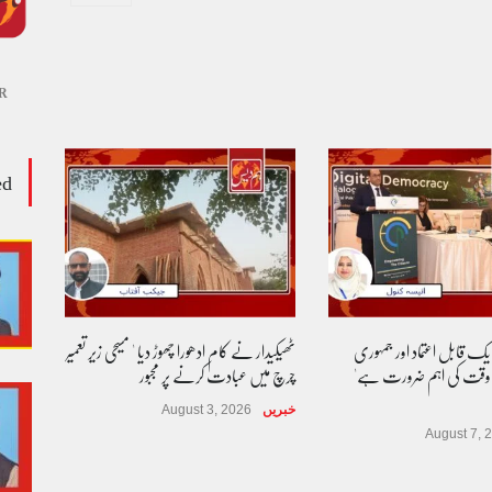
R
ed
 یک قابل اعتماد اور جمہوری
ٹھیکیدار نے کام ادھورا چھوڑ دیا ' مسیحی زیر تعمیر
 وقت کی اہم ضرورت ہے'
چرچ میں عبادت کرنے پر مجبور
خبریں
August 3, 2026
August 7, 