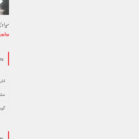
میرا د
ویڈیوز
es
انٹر
سٹو
گوش
gs