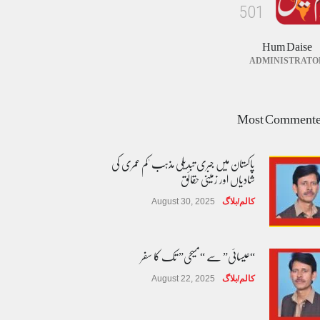
5
0
1
Hum Daise
ADMINISTRATO
Most Comment
پاکستان میں جبری تبدیلی مذہب 'کم عمری کی
شادیاں اور زمینی حقائق
کالم/بلاگ
August 30, 2025
“عیسائی” سے “مسیحی” تک کا سفر
کالم/بلاگ
August 22, 2025