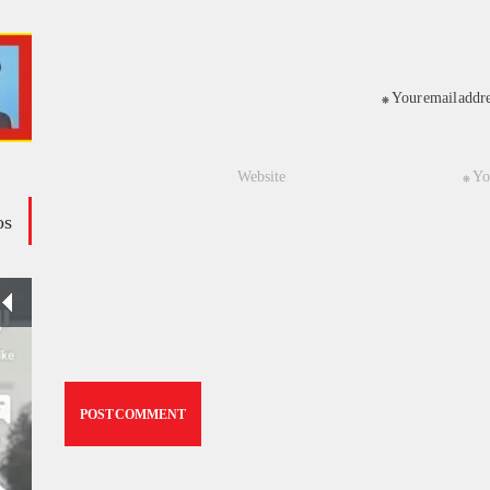
Your email addres
os
وڈیو کالم - کالم کار لائبہ زینب
ویڈیوز
January 24, 2024