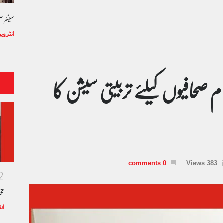
سینئر 
انٹروی
م صحافیوں کیلئے تربیتی سیشن کا
0 comments
383 Views
2
مخ
ان