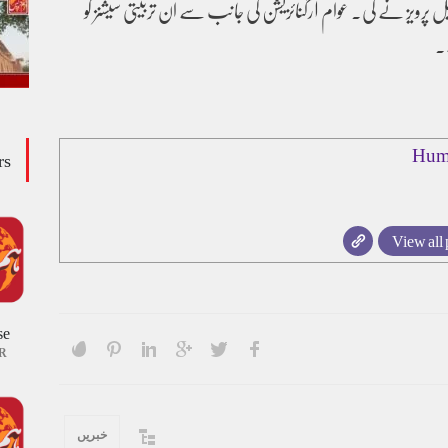
عقیل پرویز نے کی۔ عوام آرگنائزیشن کی جانب سے ان تربیتی سیشنز کو
ے۔
Hum
rs
View all 
se
R
خبریں