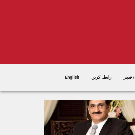
 فیچر
رابطہ کریں
English