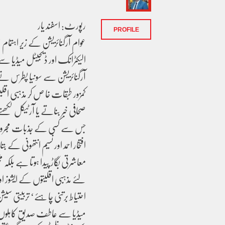
رپورٹ: اسفند یار
PROFILE
عوام آرگنائزیشن کے زیر اہتمام
الیکٹرانک اور ڈیجیٹل میڈیا 
آرگنائزیشن سے سونیا پطرس نے
کمزور طبقات خا ص کر مذہبی اقل
صحافی خبر بناتے یا آرٹیکل لکھت
جس سے کسی کے جذبات مجروع ہو
افتخار احمد اور نسیم انتھونی کے
معاشرتی بگاڑ پیدا ہوتا ہے بلک
لئے مذہبی اقلیتوں کے ایشوز
احتیاط برتنی چاہئے‘ تربیتی سیشن
میڈیا سے عاطف صدیق کاہلوں‘ ا