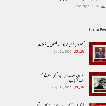
ریں
February 29, 2024
Latest Pos
آٹھاسویں آئینی ترمیم اور اقلیتوں کی توقعات
کالم/بلاگ
July 31, 2026
مساوی شہریت: کیا اب آئینی مکالمے کا
وقت آ گیا ہے؟
کالم/بلاگ
August 1, 2026
ٹھیکیدار نے کام ادھورا چھوڑ دیا ' مسیحی زیر تعمیر