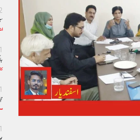
2
سی
ان
1
جا
کا
1
مجا
سٹ
1
عو