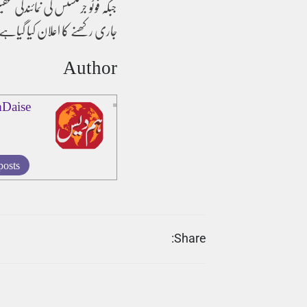
جبکہ فوٹو جرنلسٹس کی نمائندگی 
جاری رکھنے کا اعلان کیا گیاہ
Author
Daise
posts
Share: