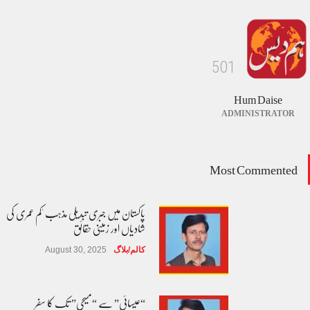
5
0
1
Hum Daise
ADMINISTRATOR
Most Commented
پاکستان میں جبری تبدیلی مذہب 'کم عمری کی
شادیاں اور زمینی حقائق
کالم/بلاگ
August 30, 2025
“عیسائی” سے “مسیحی” تک کا سفر