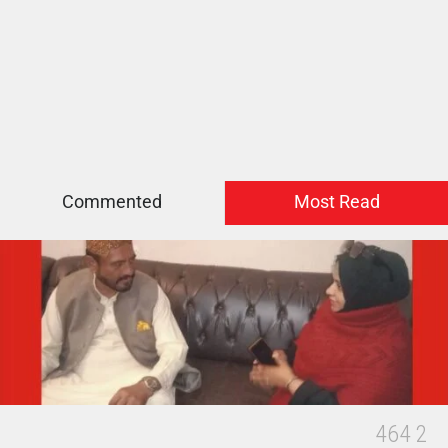
Commented
Most Read
4
6
4
2