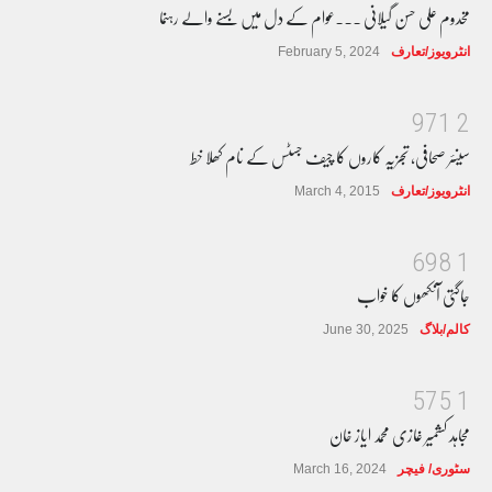
مخدوم علی حسن گیلانی ۔۔۔عوام کے دل میں بسنے والے رہنما
انٹرویوز/تعارف
February 5, 2024
9
7
1
2
سینئر صحافی، تجزیہ کاروں کا چیف جسٹس کے نام کھلا خط
انٹرویوز/تعارف
March 4, 2015
6
9
8
1
جاگتی آنکھوں کا خواب
کالم/بلاگ
June 30, 2025
5
7
5
1
مجاہد کشمیر غازی محمد ایاز خان
سٹوری/ فیچر
March 16, 2024