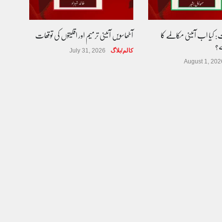
 کیا اب آئینی مکالمے کا
آٹھاسویں آئینی ترمیم اور اقلیتوں کی توقعات
ے؟
کالم/بلاگ
July 31, 2026
August 1, 202