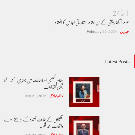
2
4
3
1
عوام آرگنایزیشن کے زیر اہتمام مشاورتی اجلاس کا انعقاد
خبریں
February 29, 2024
Latest Posts
نظام تعلیمی اصلاحات میں بہتری کے لئے
ناگزیر اقدامات
کالم/بلاگ
July 21, 2026
اقلیتوں کے خلاف تشدد کے بڑھتے ہوئے
واقعات 'لمحہ فکریہ