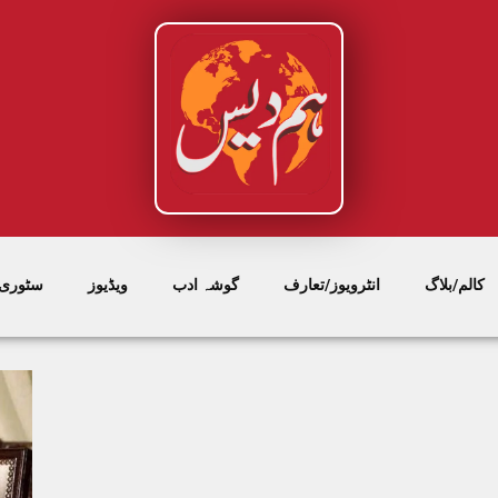
کالم/بلاگ
انٹرویوز/تعارف
گوشہ ادب
ویڈیوز
سٹوری/