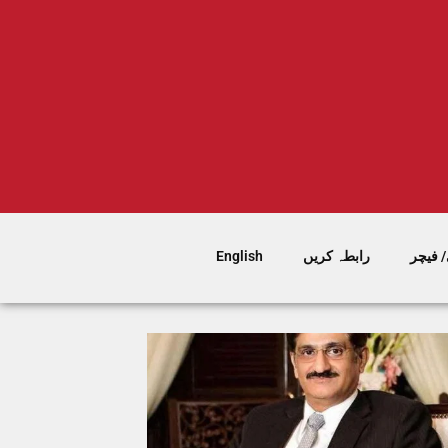
 فیچر
رابطہ کریں
English