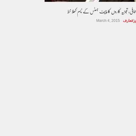
صحافی، تجزیہ کاروں کا چیف جسٹس کے نام کھلا خط
وز/تعارف
March 4, 2015