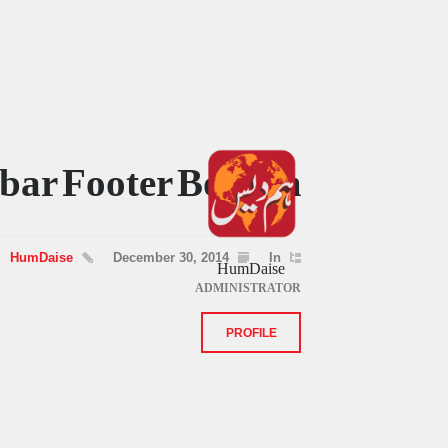
bar Footer Bottom
HumDaise
HumDaise
December 30, 2014
In
ADMINISTRATOR
PROFILE