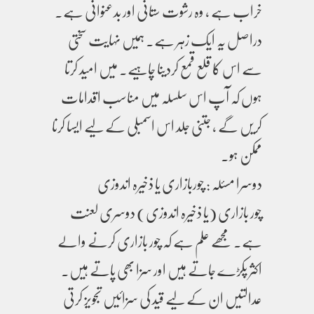
خراب ہے ، وہ رشوت ستانی اور بدعنوانی ہے۔
دراصل یہ ایک زہر ہے۔ ہمیں نہایت سختی
سے اس کا قلع قمع کردینا چاہیے۔ میں امید کرتا
ہوں کہ آپ اس سلسلہ میں مناسب اقدامات
کریں گے ، جتنی جلد اس اسمبلی کے لیے ایسا کرنا
ممکن ہو۔
دوسرا مسئلہ : چوربازاری یا ذخیرہ اندوزی
چور بازاری (یا ذخیرہ اندوزی) دوسری لعنت
ہے۔ مجھے علم ہے کہ چور بازاری کرنے والے
اکثر پکڑے جاتے ہیں اور سزا بھی پاتے ہیں۔
عدالتیں ان کے لیے قید کی سزائیں تجویز کرتی