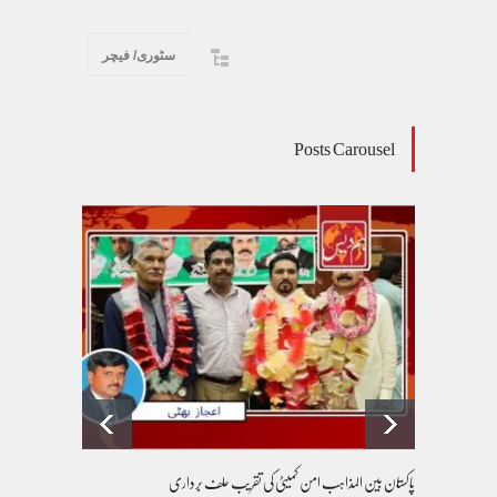
سٹوری/ فیچر
Posts Carousel
پاکستان بین المذاہب امن کمیٹی کی تقریب حلف برداری