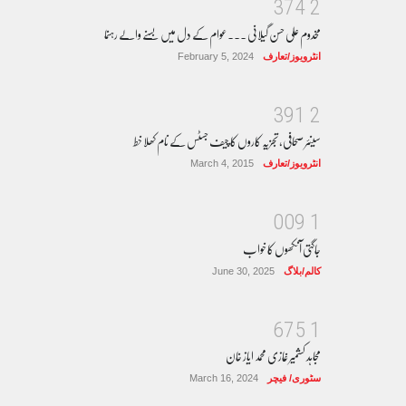
3
7
4
2
مخدوم علی حسن گیلانی ۔۔۔عوام کے دل میں بسنے والے رہنما
انٹرویوز/تعارف
February 5, 2024
3
9
1
2
سینئر صحافی، تجزیہ کاروں کا چیف جسٹس کے نام کھلا خط
انٹرویوز/تعارف
March 4, 2015
0
0
9
1
جاگتی آنکھوں کا خواب
کالم/بلاگ
June 30, 2025
6
7
5
1
مجاہد کشمیر غازی محمد ایاز خان
سٹوری/ فیچر
March 16, 2024