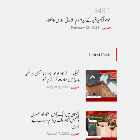
3
4
3
1
عوام آرگنایزیشن کے زیر اہتمام مشاورتی اجلاس کا انعقاد
خبریں
February 29, 2024
Latest Posts
ٹھیکیدار نے کام ادھورا چھوڑ دیا ' مسیحی زیر تعمیر
چرچ میں عبادت کرنے پر مجبور
خبریں
August 3, 2026
پاکستان مِیں ا یک قابل اعتماد اور جمہوری
ڈیجیٹل نظام وقت کی اہم ضرورت ہے'
ماہرین
خبریں
August 7, 2026