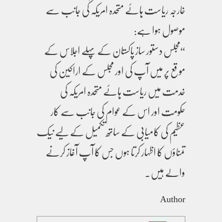
خارجہ ریاست ہائے متحدہ امریکہ کی جانب سے
موصول ہوا ہے:
“مجلس دستور ساز پاکستان کے پہلے اجلاس کے
موقع پر میں آپ کی اور مجلس کے اراکین کی
خدمت میں ریاست ہائے متحدہ امریکہ کی
حکومت اور اس کے عوام کی جانب سے کار
عظیم کی کامیابی کے ساتھ تکمیل کے لیے نیک
تمناؤں کا اظہار کرتا ہوں جس کا آپ آغاز کرنے
والے ہیں۔
Author