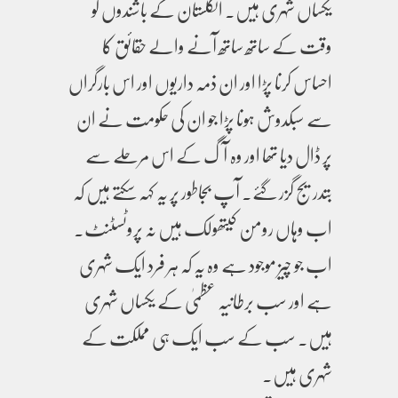
یکساں شہری ہیں۔ انگلستان کے باشندوں کو
وقت کے ساتھ ساتھ آنے والے حقائق کا
احساس کرنا پڑا اور ان ذمہ داریوں اور اس بارگراں
سے سبکدوش ہونا پڑا جو ان کی حکومت نے ان
پر ڈال دیا تھا اور وہ آگ کے اس مرحلے سے
بتدریج گزر گئے۔ آپ بجاطور پر یہ کہہ سکتے ہیں کہ
اب وہاں رومن کیتھولک ہیں نہ پروٹسٹنٹ۔
اب جو چیز موجود ہے وہ یہ کہ ہر فرد ایک شہری
ہے اور سب برطانیہ عظمیٰ کے یکساں شہری
ہیں۔ سب کے سب ایک ہی مملکت کے
شہری ہیں۔