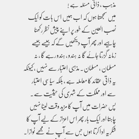
مذہب ، ذاتی مسئلہ ہے !
میں سمجھتا ہوں کہ اب ہمیں اس بات کو ایک
نصب العین کے طور پر اپنے پیش نظر رکھنا
چاہیے اور پھر آپ دیکھیں گے کہ جیسے جیسے
زمانہ گزرتا جائے گا نہ ہندو ، ہندو رہے گا ، نہ
مسلمان ، مسلمان۔ مذہبی اعتبار سے نہیں ، کیونکہ
یہ ذاتی عقائد کا معاملہ ہے ، بلکہ سیاسی اعتبار
سے اور مملکت کے شہری کی حیثیت سے۔
پس حضرات میں آپ کا مزید وقت لینا نہیں
چاہتا اور ایک بار پھر اس اعزاز کے لیے آپ کا
شکریہ ادا کرتا ہوں جس سے آپ نے مجھے نوازا۔