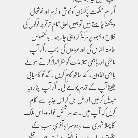
اگر ہم مملکت پاکستان کو خوش و خرم اور خوشحال
دیکھنا چاہتے ہیں تو ہمیں اپنی تمام تر توجہ لوگوں کی
فلاح و بہبود پر مرکوز کر دینی چاہیے۔ بالخصوص
عامتہ الناس کی اور غریبوں کی جانب ، اگر آپ
ماضی اور باہمی تنازعات کو نظر انداز کرتے ہوئے
باہمی تعاون کے ساتھ کام کریں گے تو کامیابی
یقینا آپ کے قدم چومے گی۔ اگر آپ اپنا رویہ
تبدیل کرلیں اور مل جل کر اس جذبہ سے کام
کریں کہ آپ میں سے ہر شخض خواہ وہ اس ملک
کا پہلا شہری ہے یا دوسرا یا آخری سب کے
حقوق و مراعات اور فرائض مساوی ہیں۔ قطع