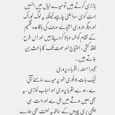
بازاری کرتے ہیں تو میرے خیال میں انہیں
بہت کڑی سزا ملنی چاہیے کیونکہ یہ لوگ خوراک
اور دیگر ضروری اشیائے صرف کی باقاعدہ تقسیم
کے نظام کو تہہ و بالا کردیتے ہیں اور اس طرح
فاقہ کشی ، احتیاج اور موت تک کا باعث بن
جاتے ہیں۔
تیسرا مسئلہ : اقرباء پروری
ایک بات جو فوری طور پر میرے سامنے آتی
ہے ، وہ ہے اقربا پروری اور احباب نوازی ، یہ
بھی ہمیں ورثے میں ملی ہے اور بہت سی
اچھی بری چیزوں کے ساتھ یہ لعنت بھی ہمارے