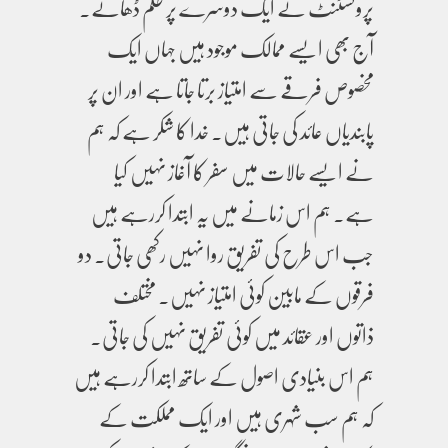
پروٹسٹنٹ نے ایک دوسرے پر ظلم ڈھائے۔
آج بھی ایسے ممالک موجود ہیں جہاں ایک
مخصوص فرقے سے امتیاز برتا جاتا ہے اور ان پر
پابندیاں عائد کی جاتی ہیں۔ خدا کا شکر ہے کہ ہم
نے ایسے حالات میں سفر کا آغاز نہیں کیا
ہے۔ ہم اس زمانے میں یہ ابتدا کررہے ہیں
جب اس طرح کی تفریق روا نہیں رکھی جاتی۔ دو
فرقوں کے مابین کوئی امتیاز نہیں۔ مختلف
ذاتوں اور عقائد میں کوئی تفریق نہیں کی جاتی۔
ہم اس بنیادی اصول کے ساتھ ابتدا کررہے ہیں
کہ ہم سب شہری ہیں اور ایک مملکت کے