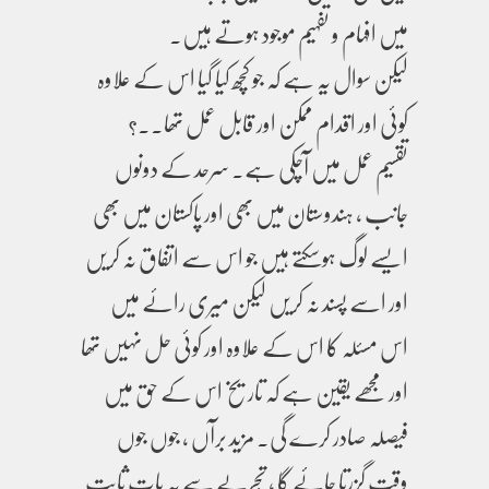
میں افہام و تفہیم موجود ہوتے ہیں۔
لیکن سوال یہ ہے کہ جو کچھ کیا گیا اس کے علاوہ
کوئی اور اقدام ممکن اور قابل عمل تھا۔۔؟
تقسیم عمل میں آچکی ہے۔ سرحد کے دونوں
جانب ، ہندوستان میں بھی اور پاکستان میں بھی
ایسے لوگ ہوسکتے ہیں جو اس سے اتفاق نہ کریں
اور اسے پسند نہ کریں لیکن میری رائے میں
اس مسئلہ کا اس کے علاوہ اور کوئی حل نہیں تھا
اور مجھے یقین ہے کہ تاریخ اس کے حق میں
فیصلہ صادر کرے گی۔ مزید برآں ، جوں جوں
وقت گزرتا جائے گا ، تجربے سے یہ بات ثابت