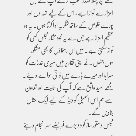
مجھے اپنا پہلا صدر منتخب کرکے آپ نے جس
اعزاز سے نوازا ہے ، اس کے لیے تہہ دل اور
پورے خلوص کے ساتھ شکریہ ادا کرتا ہوں۔ یہ وہ
عظیم اعزاز ہے جس سے یہ خود مختار مجلس کسی کو
نواز سکتی ہے۔ میں ان رہنماؤں کا بھی مشکور
ہوں جنہوں نے اپنی تقاریر میں میری خدمات کو
سراہا اور میرے بارے میں ذاتی حوالے دیئے۔
مجھے امید واثق ہے کہ آپ کی حمایت اور تعاون
سے ہم اس اسمبلی کو دنیا کے لیے ایک مثال
بنادیں گے۔
مجلس دستور ساز کو دو بڑے فریضے سر انجام دینے