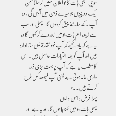
سوچی سمجھی بات کا تو اعلان نہیں کرسکتا لیکن
ایک دو چیزیں جو میرے ذہن میں آئیں گی ، وہ
آپ کے سامنے پیش کردوں گا۔ پہلی اور سب
سے زیادہ اہم بات جو میں زور دے کر کہوں گا وہ
یہ ہے کہ یاد رکھیے کہ آپ خود مختار قانون ساز ادارہ
ہیں اور آپ کو جملہ اختیارات حاصل ہیں۔ اس
کا مطلب یہ ہے کہ آپ پر بہت بڑی ذمہ
داری عائد ہوتی ہے یعنی آپ فیصلے کس طرح
کرتے ہیں۔۔؟
پہلا فرض : امن و امان
پہلی بات جو میں کہنا چاہوں گا ، وہ یہ ہے اور