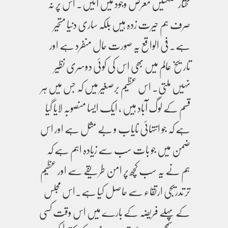
مختار مملکتیں معرض وجود میں آئیں۔ اس پر نہ
صرف ہم حیرت زدہ ہیں بلکہ ساری دنیا متحیر
ہے۔ فی الواقع یہ صورت حال منفرد ہے اور
تاریخ عالم میں بھی اس کی کوئی دوسری نظیر
نہیں ملتی۔ اس عظیم برصغیر میں کہ جس میں ہر
قسم کے لوگ آباد ہیں ، ایک ایسا منصوبہ لایا گیا
ہے کہ جو انتہائی نایاب و بے مثل ہے اور اس
ضمن میں جو بات سب سے زیادہ اہم ہے کہ
ہم نے یہ سب کچھ پر امن طریقے سے اور عظیم
تر تدریجی ارتقاء سے حاصل کیا ہے۔اس مجلس
کے پہلے فریضہ کے بارے میں اس وقت کسی