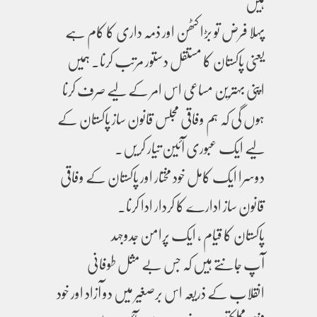
ہیں
پہلا فرض تو بڑا کٹھن اور ذمہ داری کا کام ہے
یعنی پاکستان کا مستقل دستور مرتب کرنا۔ ہمیں
اپنی بہترین مساعی اس امر کے لیے صرف کرنا
ہوں گی کہ ہم وفاقی مجلس قانون ساز پاکستان کے
لیے ایک عبوری آئین تیار کریں۔
دوسرا ایک کامل خود مختار اور پاکستان کے وفاقی
قانون ساز ادارے کا کردار ادا کرنا۔
پاکستان کا قیام ، ایک پرامن جدوجہد
آپ جانتے ہیں کہ جس بے مثل طوفانی
انقلاب کے ذریعہ اس برصغیر میں دو آزاد اور خود