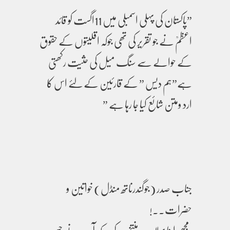
”پاکستان کی پہلی اسمبلی میں 11اگست کو قائد
اعظمؒ نے جو تقریر کی تھی جوکہ اقلیتوں کے حقوق
کے حوالے سے سنگ میل کی حثیت رکھتی
ہے”ہم دیس ” کے قارئین کے لئے اس کا
ارد ومتن شائع کیا جا رہا ہے ”
جناب صدر (جوگندرناتھ منڈل) خواتین و
حضرات۔۔!