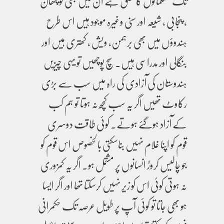
تک مسلمانوں کا تعلق ہے ان میں بھی تو پٹھان
، پنجابی ، شیعہ اور سنی وغیرہ موجود ہیں اس طرح
ہندوؤں میں بھی برہمن، ویش ، کھتری ہیں اور
بنگالی اور مدراسی ہیں۔ سچ پوچھیں تو یہی چیزیں
ہندوستان کی آزادی کی راہ میں سب سے بڑی
رکاوٹ تھیں اگر یہ سب کچھ نہ ہوتا تو ہم کب
کے آزاد ہوگئے ہوتے۔ کوئی طاقت دوسری
قوم کو اپنا غلام نہیں بناسکتی بالخصوص اس قوم کو
جو چالیس کروڑ انسانوں پر مشتمل ہو۔ اگر یہ کمزوری
نہ ہوتی کوئی اس کو زیر نہیں کرسکتا تھا اور اگر ایسا
ہو بھی جاتا تو کوئی آپ پر طویل عرصہ تک حکمرانی