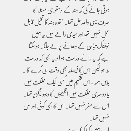
ہوتی جائے گی کہ ہند کے دستوری مسئلہ کا
صرف یہی واحد حل تھا۔ متحدہ ہند کا تخیل قابل
عمل نہیں تھا اور میری رائے میں یہ ہمیں
خوفناک تباہی کے دھانے پر لے جاتا۔ ہوسکتا
ہے کہ یہ رائے درست ہو اوریہ بھی کہ درست
نہ ہو لیکن اس کا فیصلہ بھی وقت ہی کرے گا۔
بایں ہمہ ، اس تقسیم میں کسی ایک مملکت میں
یا دوسری مملکت میں اقلیتوں کا وجود ناگزیر تھا۔
اس سے مفر نہیں تھا۔ اس کا بھی کوئی اور حل
نہیں تھا۔
اب ہمیں کیا کرنا ہے؟