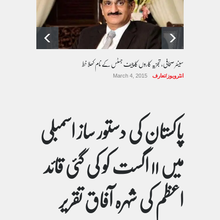
سینئر صحافی، تجزیہ کاروں کا چیف جسٹس کے نام کھلا خط
انٹرویوز/تعارف
March 4, 2015
پاکستان کی دستور ساز اسمبلی
میں ۱۱ اگست کو کی گئی قائد
اعظم کی شہرہ آفاق تقریر