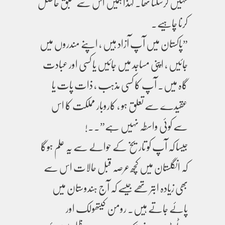
نہیں کرسکتا تھا۔ لہٰذا ہمیں اس سے سبق حاصل
کرنا چاہیے۔
”پاکستان میں آپ آزاد ہیں ، اپنے مندروں میں
جائیں ، اپنی مساجد میں جائیں یا کسی اور عبادت
گاہ میں۔ آپ کا کسی مذہب ، ذات پات یا
عقیدے سے تعلق ہو ، کاروبار مملکت کا اس
سے کوئی واسطہ نہیں ہے”۔۔!
جیسا کہ آپ کو تاریخ کے حوالے سے یہ علم ہوگا
کہ انگلستان میں کچھ عرصہ قبل حالات اس سے
بھی زیادہ ابتر تھے جیسے کہ آج ہندوستان میں
پائے جاتے ہیں۔ رومن کیتھولک اور