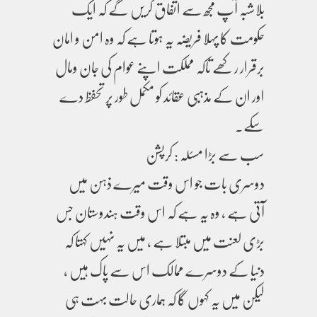
بلاشبہ آپ مجھ سے اتفاق کریں گے کہ ایک
حکومت کا پہلا فریضہ یہ ہوتا ہے کہ وہ امن و امان
برقرار رکھے تاکہ مملکت اپنے عوام کی جان ومال
اور ان کے مذہبی عقائد کو مکمل طور پر تحفظ دے
سکے۔
سب سے بڑا مسئلہ : کرپشن
دوسری بات جو اس وقت میرے ذہن میں
آتی ہے ، وہ یہ ہے کہ اس وقت ہندوستان جس
بڑی لعنت میں مبتلا ہے ، میں یہ نہیں کہتا کہ
دنیا کے دوسرے ممالک اس سے پاک ہیں ،
لیکن میں یہ کہوں گا کہ ہماری حالت بہت ہی