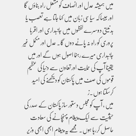
میں ہمیشہ عدل اور انصاف کو مشعل راہ بناؤں گا
اور جیسا کہ سیاسی زبان میں کہا جاتا ہے تعصب یا
بدنیتی دوسرے لفظوں میں جانبداری اور اقربا
پروری کو راہ نہ پانے دوں گا۔ عدل اور مکمل غیر
جانبداری میرے رہنما اصول ہوں گے اور میں
یقینا آپ کی حمایت اور تعاون سے دنیا کی عظیم
قوموں کی صف میں پاکستان کو دیکھنے کی امید
کرسکتا ہوں۔ز
میں ، آپ کو مجلس دستور ساز پاکستان کے صدر کی
حیثیت سے ایک پیغام پہنچانے کی سعادت
حاصل کررہا ہوں۔ مجھے یہ پیغام ابھی ابھی وزیر