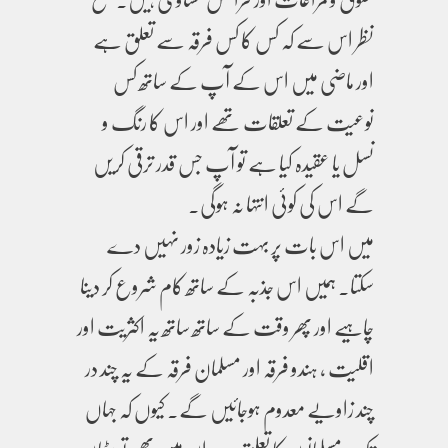
نظر اس سے کہ کس کا کس فرقہ سے تعلق ہے
اور ماضی میں اس کے آپ کے ساتھ کس
نوعیت کے تعلقات تھے اور اس کا رنگ و
نسل یا عقیدہ کیا ہے تو آپ جس قدر ترقی کریں
گے اس کی کوئی انتہا نہ ہوگی۔
میں اس بات پر بہت زیادہ زور نہیں دے
سکتا۔ ہمیں اس جذبہ کے ساتھ کام شروع کر دینا
چاہیے اور پھر وقت کے ساتھ ساتھ یہ اکثریت اور
اقلیت ، ہندو فرقہ اور مسلمان فرقہ کے یہ چند در
چند زاویے معدوم ہوجائیں گے۔ کیوں کہ جہاں