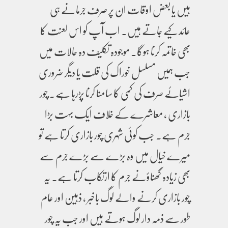
ہیں یا بعض اوقات ان پر صرف جرمانے ہی
عائد کیے جاتے ہیں۔ اب آپ کو اس لعنت کا
بھی خاتمہ کرنا ہوگا۔ موجودہ تکلیف دہ حالات میں
جب ہمیں مسلسل خوراک کی قلت یا دیگر ضروری
اشیائے صرف کی کمی کا سامنا کرنا پڑرہا ہے۔ چور
بازاری ، معاشرے کے خلاف ایک بہت بڑا
جرم ہے۔ جب کوئی شہری چور بازاری کرتا ہے تو
میرے خیال میں وہ بڑے سے بڑے جرم سے
بھی زیادہ گھناؤنے جرم کا ارتکاب کرتا ہے۔ یہ
چور بازاری کرنے والے لوگ باخبر ، ذہین اور عام
طور سے ذمہ دار لوگ ہوتے ہیں اور جب یہ چور