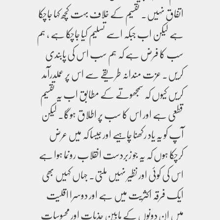
اتفاق نہیں۔ تقسیم کے خلاف بہت کچھ کہا جاچکا
ہے لیکن اب جبکہ اسے تسلیم کیا جاچکا ہے ، ہم
سب کا فرض ہے کہ ہم سب اس کی پابندی
کریں۔ عزت مندانہ طریقے سے اس پر عملدرآمد
کریں کیوں کہ سمجھوتے کے مطابق اب یہ تقسیم
قطعی ہے اور اس کا سب پر اطلاق ہوگا۔ لیکن
آپ کو یہ یاد رکھنا چاہیے اور جیسا کہ میں عرض
کرچکا ہوں کہ یہ جو زبردست انقلاب رونما ہوا ہے
اس کی کوئی اور نظیر نہیں ملتی۔ جہاں کہیں بھی
ایک فرقہ اکثریت میں ہے اور دوسرا اقلیت
میں ان دونوں کے مابین جذبات اور محسوسات