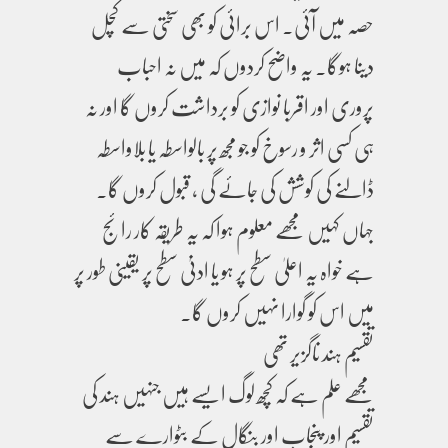
حصہ میں آئی۔ اس برائی کو بھی سختی سے کچل
دینا ہوگا۔ یہ واضح کردوں کہ میں نہ احباب
پروری اور اقربا نوازی کو برداشت کروں گا اور نہ
ہی کسی اثر و رسوخ کو جو مجھ پر بالواسطہ یا بلاواسطہ
ڈالنے کی کوشش کی جائے گی ، قبول کروں گا۔
جہاں کہیں مجھے معلوم ہوا کہ یہ طریقہ کار رائج
ہے خواہ یہ اعلیٰ سطح پر ہو یا ادنیٰ سطح پر یقینی طور پر
میں اس کو گوارا نہیں کروں گا۔
تقسیم ہند ناگزیر تھی
مجھے علم ہے کہ کچھ لوگ ایسے ہیں جنہیں ہند کی
تقسیم اور پنجاب اور بنگال کے بٹوارے سے