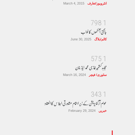
انٹرویوز/تعارف
March 4, 2015
7
9
8
1
جاگتی آنکھوں کا خواب
کالم/بلاگ
June 30, 2025
5
7
5
1
مجاہد کشمیر غازی محمد ایاز خان
سٹوری/ فیچر
March 16, 2024
3
4
3
1
عوام آرگنایزیشن کے زیر اہتمام مشاورتی اجلاس کا انعقاد
خبریں
February 29, 2024