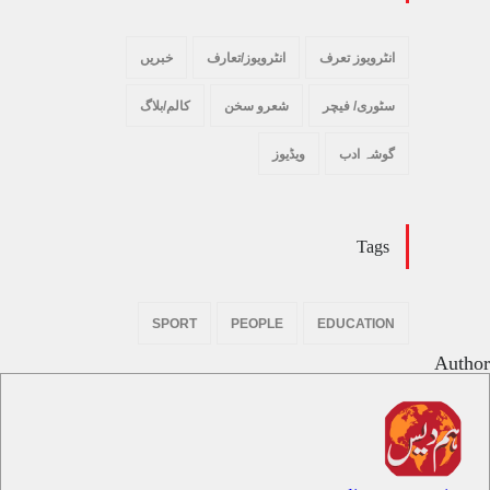
انٹرویوز تعرف
انٹرویوز/تعارف
خبریں
سٹوری/ فیچر
شعرو سخن
کالم/بلاگ
گوشہ ادب
ویڈیوز
Tags
SPORT
PEOPLE
EDUCATION
Author