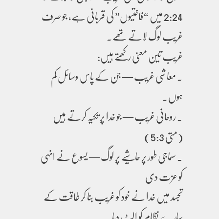
2:24 میں “فاختیوں” کی قربانی ہے، جو صرف
غریب لوگ لاتے تھے۔
غریب تین معنی رکھتے ہیں:
. معاشی غریب — جن کے پاس وسائل کم
ہوں۔
. روحانی غریب — جو خدا پر تکیہ کرتے ہیں
(متی 5:3)
. سماجی طور پر حاشیے پر لوگ — یسوع نے انہی
کو عزت دی
تجسد میں خدا نے خود کو غریب بنا کر طاقت کے
سارے نظام کو الٹ دیا۔