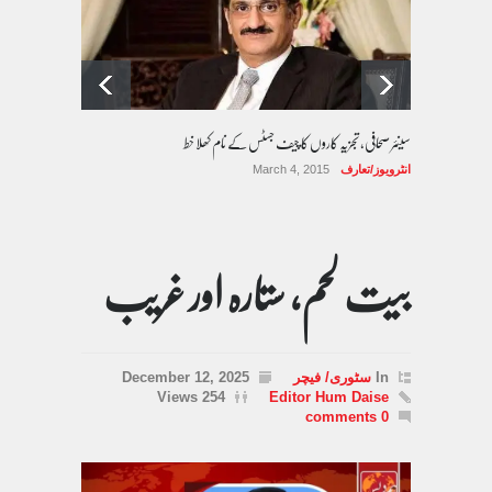
سینئر صحافی، تجزیہ کاروں کا چیف جسٹس کے نام کھلا خط
انٹرویوز/تعارف
March 4, 2015
بیت لحم، ستارہ اور غریب
In
سٹوری/ فیچر
December 12, 2025
254 Views
Editor Hum Daise
0 comments