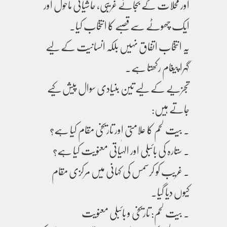
اور محلات کے بجائے غریبی، حاشیاتی ماحول اور
ایک چھوٹے سے قصبے کا انتخاب کیا۔
یہ انتخاب اتفاق نہیں بلکہ انسانیت کے لیے
گہرا پیغام رکھتا ہے۔
تجزیے کے لیے تین بنیادی سوال پیش کیے
جاتے ہیں:
. بیت لحم کا علامتی اور تاریخی مقام کیا ہے؟
. ستارہ کی بائبلی اور الہٰیاتی معنویت کیا ہے؟
. غریب کو کرسمس کی کہانی میں مرکزی مقام
کیوں دیا گیا۔
. بیت لحم: تاریخی و بائبلی معنویت