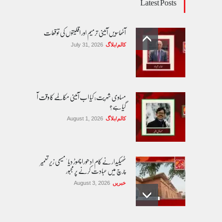
Latest Posts
آٹھاسویں آئینی ترمیم اور اقلیتوں کی توقعات
کالم/بلاگ
July 31, 2026
مساوی شہریت: کیا اب آئینی مکالمے کا وقت آ
گیا ہے؟
کالم/بلاگ
August 1, 2026
ٹھیکیدار نے کام ادھورا چھوڑ دیا ' مسیحی زیر تعمیر
چرچ میں عبادت کرنے پر مجبور
خبریں
August 3, 2026