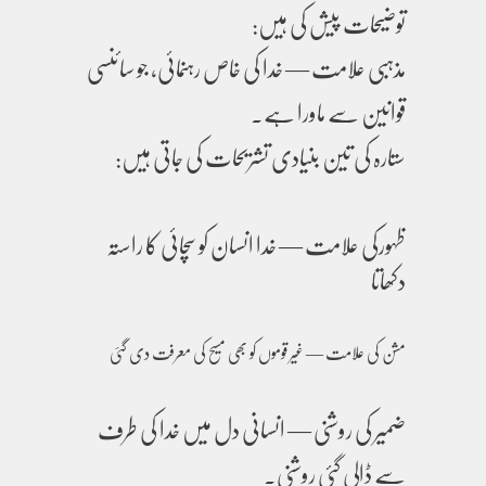
توضیحات پیش کی ہیں:
مذہبی علامت — خدا کی خاص رہنمائی، جو سائنسی
قوانین سے ماورا ہے۔
ستارہ کی تین بنیادی تشریحات کی جاتی ہیں:
ظہورکی علامت — خدا انسان کو سچائی کا راستہ
دکھاتا
مشن کی علامت — غیر قوموں کو بھی مسیح کی معرفت دی گئی
ضمیر کی روشنی — انسانی دل میں خدا کی طرف
سے ڈالی گئی روشنی۔