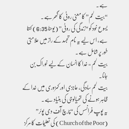
ہے۔
“بیت لحم” کا معنی روٹی کا گھر ہے۔
یسوع خود کو “زندگی کی روٹی” (یوحنا 6:35) کہتا
ہے، اس لیے یہ نام تجسد کے راز میں علامتی
طور پر شامل ہے۔
بیت لحم = خدا کا انسان کے لیے خوراک بن
جانا۔
بیت لحم سادگی، عاجزی اور کمزوری میں خدا کے
ظاہر ہونے کی تھیالوجی کی بنیاد ہے۔
یہ پوپ فرانسس کی “چرچ آف دی پوئر”
(Church of the Poor) کی تعلیمات کا مرکز