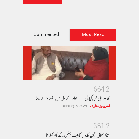
Commented
Most Read
6
6
4
2
مخدوم علی حسن گیلانی ۔۔۔عوام کے دل میں بسنے والے رہنما
انٹرویوز/تعارف
February 5, 2024
3
8
1
2
سینئر صحافی، تجزیہ کاروں کا چیف جسٹس کے نام کھلا خط