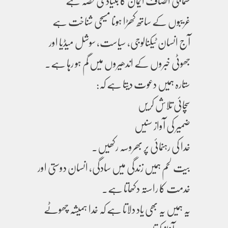
سماجی انصاف ایمان کا بنیادی حصہ ہے
غریبوں کے ساتھ کھڑا ہونا مسیحی شناخت ہے
آج انسان ٹیکنالوجی، سیاست، سوشل میڈیا اور
جھوٹی خبروں کے اندھیروں میں گم ہو رہا ہے۔
ستارہ ہمیں دعوت دیتا ہے کہ:
سچائی تلاش کریں
ضمیر کی آواز سنیں
خدا کی رہنمائی پر بھروسہ رکھیں۔
بیت لحم ہمیں زندگی میں سادگی، انسان دوستی اور
خدمت کا راستہ دکھاتا ہے۔
یہ ہمیں یہ بھی یاد دلاتا ہے کہ خدا ہمیشہ چھوٹے