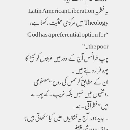
یہ نظریہ Latin American Liberation
Theology میں مرکزی حیثیت رکھتا ہے:
“God has a preferential option for
the poor.”
پوپ فرانسس آج کے دور میں غریبوں کو مسیح کا
چہرہ قرار دیتے ہیں۔
ان کے مطابق کرسمس کی روح “مصنوعی
روشنیوں میں نہیں بلکہ غریب کے چہرے
میں” نظر آتی ہے۔
. جدید دور: آج یہ نشانیاں ہمیں کیا سکھاتی ہیں؟
سماجی و معاشی چیلنج