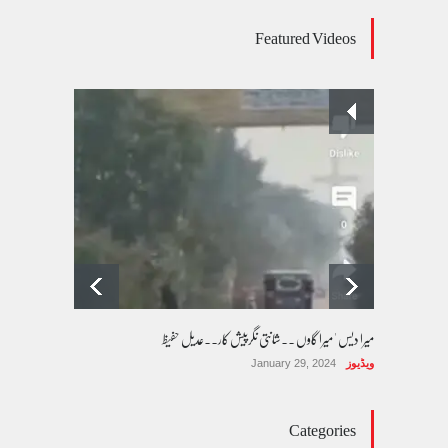
عالمی یومِ خواتین اور پاکستان کی غیر محفوظ اقلیتی
Featured Videos
بیٹیاں
کالم/بلاگ
March 7, 2026
پسند کی شادیوں کا بڑھتا ہوا رجحان اور راولپنڈی
کی یوسیز میں اندارج پر پابندی ایک نیا تنازعہ
کالم/بلاگ
October 14, 2025
میرا دیس ' میرا گاوں ۔۔شانتی نگرپیش کار۔۔عدیل حفیظ
ویڈیوز
January 29, 2024
Categories