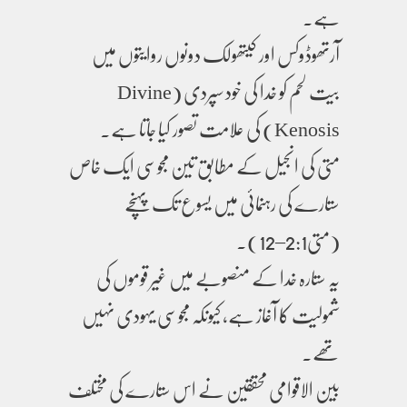
ہے۔
آرتھوڈوکس اور کیتھولک دونوں روایتوں میں
بیت لحم کو خدا کی خود سپردی (Divine
Kenosis) کی علامت تصور کیا جاتا ہے۔
متی کی انجیل کے مطابق تین مجوسی ایک خاص
ستارے کی رہنمائی میں یسوع تک پہنچے
(متی2:1–12)۔
یہ ستارہ خدا کے منصوبے میں غیر قوموں کی
شمولیت کا آغاز ہے، کیونکہ مجوسی یہودی نہیں
تھے۔
بین الاقوامی محققین نے اس ستارے کی مختلف