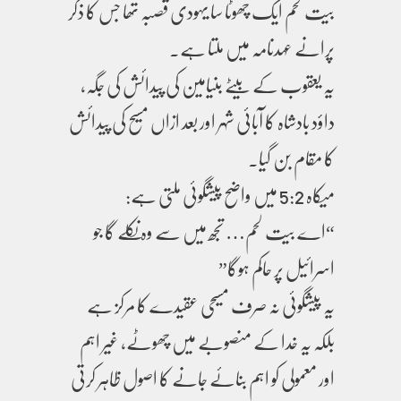
بیت لحم ایک چھوٹا سا یہودی قصبہ تھا جس کا ذکر
پرانے عہدنامہ میں ملتا ہے۔
یہ یعقوب کے بیٹے بنیامین کی پیدائش کی جگہ،
داؤد بادشاہ کا آبائی شہر اور بعد ازاں مسیح کی پیدائش
کا مقام بن گیا۔
میکاہ 5:2 میں واضح پیشگوئی ملتی ہے:
“اے بیت لحم… تجھ میں سے وہ نکلے گا جو
اسرائیل پر حاکم ہوگا”
یہ پیشگوئی نہ صرف مسیحی عقیدے کا مرکز ہے
بلکہ یہ خدا کے منصوبے میں چھوٹے، غیر اہم
اور معمولی کو اہم بنائے جانے کا اصول ظاہر کرتی