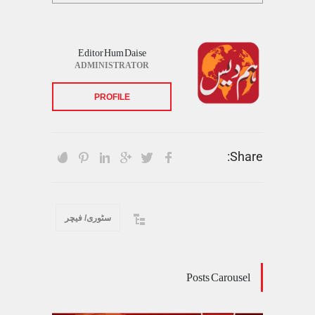
Editor Hum Daise
ADMINISTRATOR
PROFILE
Share:
سٹوری/ فیچر
Posts Carousel