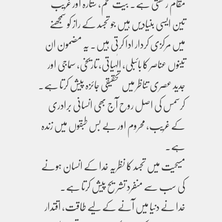
مقام رکھتی ہے۔ بیت لحم، ستارہ اور غریب
تین ایسی بنیادیں ہیں جو تجسد کے راز کو سمجھنے
میں مرکزی کردار ادا کرتی ہیں۔ یہ مضمون ان
تینوں عناصر کا بائبلی، الٰہیاتی، تاریخی، سماجی اور
جدید عصری تناظر میں تحقیقی جائزہ پیش کرتا ہے۔
کرسمس کی اصل روح آج بھی انسانی برادری
کے غریب، محروم اور بے بس طبقوں میں زندہ
ہے۔
مسیحیت میں تجسد کا نظریہ خدا کے انسان ہونے
کی سب سے منفرد تشریح پیش کرتا ہے۔
خدا نے دنیا میں آنے کے لیے طاقت، اقتدار