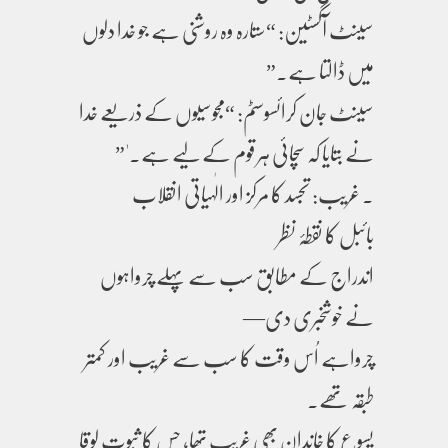
سینٹ آگسٹین: “ستارہ وہ روشنی ہے جو خدا دلوں
میں ڈالتا ہے۔”
سینٹ جان کرائسوسٹم: “مجوسیوں کے ذریعے خدا
نے بتایا کہ سچائی ہر قوم کے لیے ہے۔'”
. غریب: تجسد کا مرکز اور الٰہیاتی انقلاب
بائبل کا نقطۂ نظر
اندراج کے مطابق سب سے پہلے چرواہوں
نے خوشخبری دی—
چرواہے اُس وقت کا سب سے غریب اور کمتر
طبقہ تھے۔
یسوع کا خاندان بھی غریب تھا، جس کا ثبوت لوقا