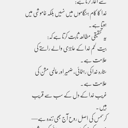
سے آغاز کرتا ہے:
خدا کا کام ہنگاموں میں نہیں بلکہ خاموشی میں
ہوتا ہے۔
یہ تحقیقی مطالعہ ثابت کرتا ہے کہ:
بیت لحم خدا کے عاجزی والے راستے کی
علامت ہے۔
ستارہ خدا کی رہنمائی، ضمیر اور عالمی مشن کی
علامت ہے۔
غریب خدا کے دل کے سب سے قریب
ہیں۔
کرسمس کی اصل روح آج بھی زندہ ہے—