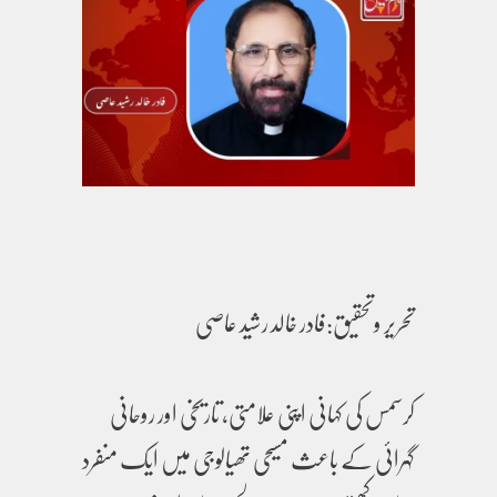
تحریر وتحقیق:فادر خالد رشید عاصی
کرسمس کی کہانی اپنی علامتی، تاریخی اور روحانی
گہرائی کے باعث مسیحی تھیالوجی میں ایک منفرد