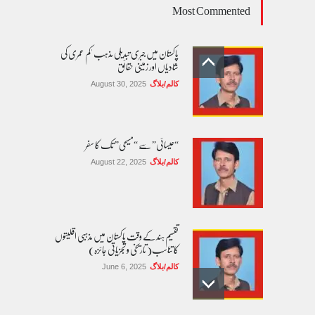
Most Commented
پاکستان میں جبری تبدیلی مذہب 'کم عمری کی
شادیاں اور زمینی حقائق
کالم/بلاگ
August 30, 2025
“عیسائی” سے “مسیحی” تک کا سفر
کالم/بلاگ
August 22, 2025
تقسیم ہند کے وقت پاکستان میں مذہبی اقلیتوں
کا تناسب( تاریخی و تجزیاتی جائزہ)
کالم/بلاگ
June 6, 2025