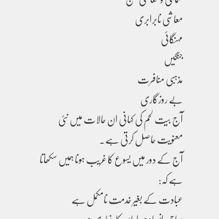
معاشی نابرابری
مہنگائی
جنگیں
مذہبی منافرت
بے روزگاری
آج بیت لحم کی کہانی ان حالات میں نئی
معنویت حاصل کرتی ہے۔
آج کے دور میں یسوع کا غریب ہونا ہمیں سکھاتا
ہے کہ:
عبادت کے بغیر خدمت نامکمل ہے