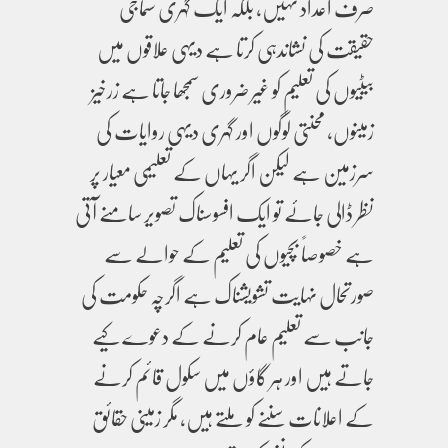
صرف اعداد نہیں، بلکہ ایک گہری سماجی
حقیقت کی نشاندہی کرتا ہے دیہی علاقوں میں
بیٹیوں کی تعلیم کو غیر ضروری سمجھا جاتا ہے زرخیز
زمینوں، محنتی لوگوں اور گہری دیہی روایات کی
سرزمین ہے لیکن اگر یہاں کے تعلیمی معیار پر
نظر ڈالی جائے تو ایک افسوسناک تصویر سامنے آتی
ہے خصوصاً بچیوں کی تعلیم کے حوالے سے
صورتحال نہایت تشویشناک ہے اگرچہ حکومت کی
جانب سے تعلیم عام کرنے کے دعوے کیے
جاتے ہیں اور ہر گاؤں میں سکول قائم کرنے
کے اعلانات سننے کو ملتے ہیں، مگر زمینی حقائق