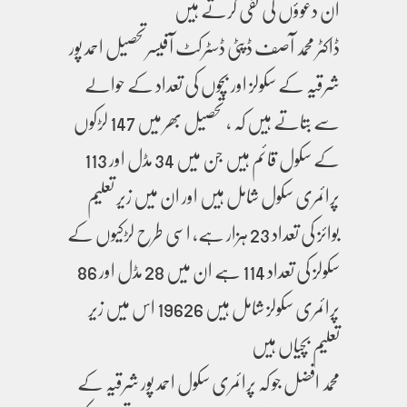
ان دعوؤں کی نفی کرتے ہیں
ڈاکٹر محمد آصف ڈپٹی ڈسٹرکٹ آفیسرتحصیل احمد پور
شرقیہ کے سکولز اور بچوں کی تعداد کے حوالے
سے بتاتے ہیں کہ ، تحصیل بھر میں 147 لڑکوں
کے سکول قائم ہیں جن میں 34 مڈل اور 113
پرائمری سکول شامل ہیں اور ان میں زیر تعلیم
بوائز کی تعداد 23 ہزار ہے، اسی طرح لڑکیوں کے
سکولز کی تعداد 114 ہے ان میں 28 مڈل اور 86
پرائمری سکولز شامل ہیں 19626 اس میں زیر
تعلیم بچیاں ہیں
محمد افضل جو کہ پرائمری سکول احمد پور شرقیہ کے