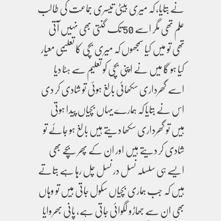
نے بتایا، کہ میری بیٹی تیسری جماعت کی طالب
علم تھی مگر اسے 50 تک گنتی بھی نہیں آتی
تھی تو میں کیا سمجھوں کہ میری بچی کا تعلیمی معیار
کیا ہو گا میں نے اپنی بچی کو تعلیم سے ہٹا دیا
اسے گھرداری سکھائی بالغ ہوئی تو شادی کر دی
اس نے بتایا کہ ہمارے یہاں بچیاں پیدا ہوتی
ہیں تو گھرداری سکھا دیتے ہیں بالغ ہو جائے تو
شادی کر دیتے ہیں اور ان کے پھر بچے بھی
ایسے ہی سلسلہ نسل در نسل چل رہا ہے بتاتے
ہیں کہ جب ہماری بچیاں سکول جاتی ہیں تو وہاں
بھی ان سے جھاڑو لگوائی جاتی ہے، پانی بھروایا