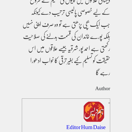
کے لیے خصوصی پالیسی ترتیب دے کیونکہ
جب ایک بچی پڑھتی ہے تو وہ صرف اپنی نہیں
بلکہ پورے خاندان کی قسمت بدلنے کی صلاحیت
رکھتی ہے احمد پور شرقیہ جیسے علاقوں میں اس
حقیقت کو تسلیم کیے بغیر ترقی کا خواب ادھورا
رہے گا
Author
Editor Hum Daise