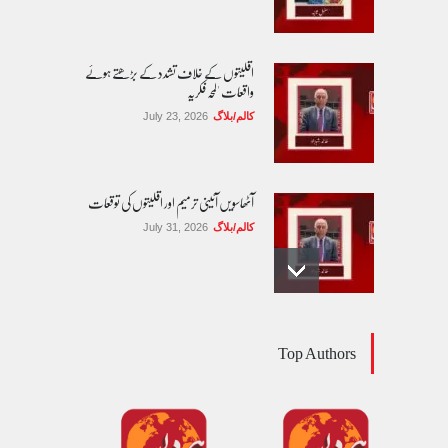
اقلیتوں کے خلاف تشدد کے بڑھتے ہوئے
واقعات 'لمحہ فکریہ
کالم/بلاگ
July 23, 2026
آٹھاسویں آئینی ترمیم اور اقلیتوں کی توقعات
کالم/بلاگ
July 31, 2026
مساوی شہریت: کیا اب آئینی مکالمے کا وقت آ
Top Authors
گیا ہے؟
کالم/بلاگ
August 1, 2026