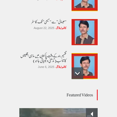
“عیسائی” سے “مسیحی” تک کا سفر
کالم/بلاگ
August 22, 2025
تقسیم ہند کے وقت پاکستان میں مذہبی اقلیتوں
کا تناسب( تاریخی و تجزیاتی جائزہ)
کالم/بلاگ
June 6, 2025
عالمی یومِ خواتین اور پاکستان کی غیر محفوظ اقلیتی
Featured Videos
بیٹیاں
کالم/بلاگ
March 7, 2026