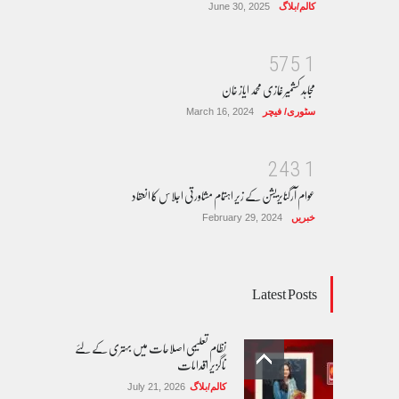
کالم/بلاگ
June 30, 2025
5
7
5
1
مجاہد کشمیر غازی محمد ایاز خان
سٹوری/ فیچر
March 16, 2024
2
4
3
1
عوام آرگنایزیشن کے زیر اہتمام مشاورتی اجلاس کا انعقاد
خبریں
February 29, 2024
Latest Posts
نظام تعلیمی اصلاحات میں بہتری کے لئے
ناگزیر اقدامات
کالم/بلاگ
July 21, 2026