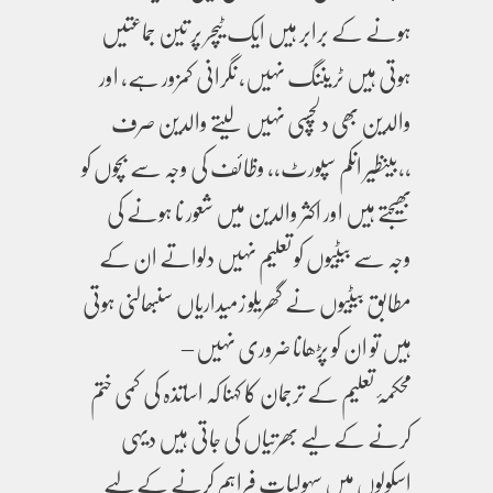
ہونے کے برابر ہیں ایک ٹیچر پر تین جماعتیں
ہوتی ہیں ٹریننگ نہیں، نگرانی کمزور ہے، اور
والدین بھی دلچسپی نہیں لیتے والدین صرف
،،بینظیر انکم سپورٹ،، وظائف کی وجہ سے بچوں کو
بھیجتے ہیں اور اکثر والدین میں شعور نا ہونے کی
وجہ سے بیٹیوں کو تعلیم نہیں دلواتے ان کے
مطابق بیٹیوں نے گھریلو زمیداریاں سنبھالنی ہوتی
ہیں تو ان کو پڑھانا ضروری نہیں –
محکمۂ تعلیم کے ترجمان کا کہنا کہ اساتذہ کی کمی ختم
کرنے کے لیے بھرتیاں کی جاتی ہیں دیہی
اسکولوں میں سہولیات فراہم کرنے کے لیے