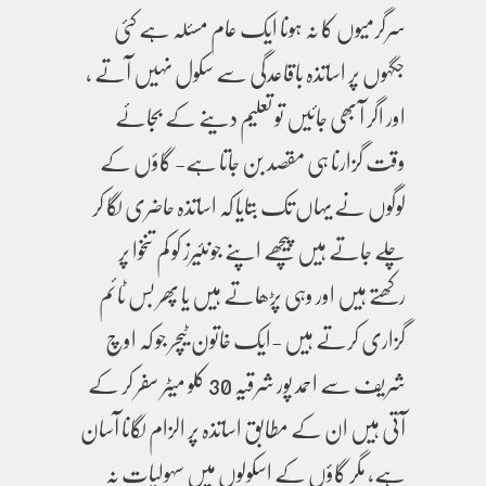
سرگرمیوں کا نہ ہونا ایک عام مسئلہ ہے کئی
جگہوں پر اساتذہ باقاعدگی سے سکول نہیں آتے ،
اور اگر آ بھی جائیں تو تعلیم دینے کے بجائے
وقت گزارنا ہی مقصد بن جاتا ہے- گاؤں کے
لوگوں نے یہاں تک بتایا کہ اساتذہ حاضری لگا کر
چلے جاتے ہیں پیچھے اپنے جونئیرز کو کم تنخوا پر
رکھتے ہیں اور وہی پڑھاتے ہیں یا پھر بس ٹائم
گزاری کرتے ہیں -ایک خاتون ٹیچر جو کہ اوچ
شریف سے احمد پور شرقیہ 30 کلو میٹر سفر کر کے
آتی ہیں ان کے مطابق اساتذہ پر الزام لگانا آسان
ہے، مگر گاؤں کے اسکولوں میں سہولیات نہ