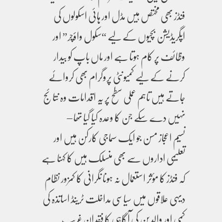
فنڈز بھی مختص ہیں مڈل اور ہائی اسکولوں کی
اپگریڈیشن بچیوں کے لیے “سکول واؤچر” اور
وظائف پر کام ہوتا ہے اور ماں باپ کو بیدار
کرنے کے لیے کمیونٹی پروگرام بھی کروائے
جاتے ہیں تاہم عملی سطح پر یہ اقدامات وہ نتائج
نہیں دے سکے جن کا وعدہ کیا گیا تھا –
نسیم اعجاز مسن جو ایک سماجی کارکن ہیں اور
تعلیمی اداروں سے بھی منسلک ہیں کا کہنا ہے
کہ فنڈز کا مؤثر استعمال نہ ہونا نگرانی کا کمزور نظام
دیہی علاقوں میں سیاسی مداخلت ٹرینڈ اساتذہ کی
کمی اور والدین کی آگاہی کا فقدان غریب