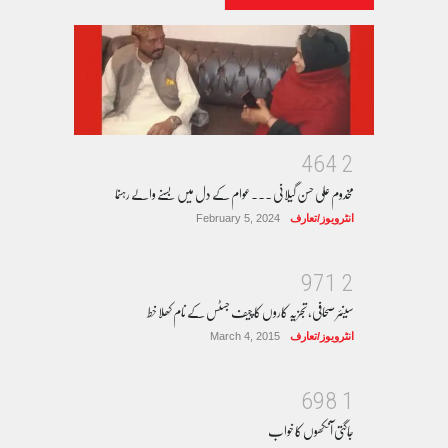
4
6
4
2
مخدوم علی حسن گیلانی ۔۔۔عوام کے دل میں بسنے والے رہنما
انٹرویوز/تعارف
February 5, 2024
9
7
1
2
سینئر صحافی، تجزیہ کاروں کا چیف جسٹس کے نام کھلا خط
انٹرویوز/تعارف
March 4, 2015
6
9
8
1
جاگتی آنکھوں کا خواب