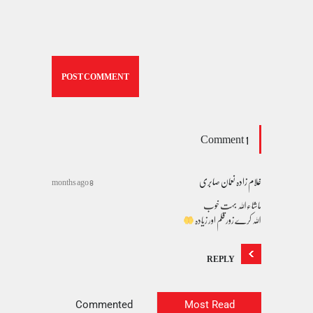
1 Comment
غلام زادہ نعمان صابری
8 months ago
ماشاءاللہ بہت خوب
اللہ کرے زور قلم اور زیادہ
REPLY
Commented
Most Read