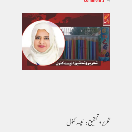
1 comment
تحریر و تحقیق : انیسہ کنول