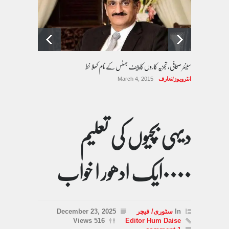
سینئر صحافی، تجزیہ کاروں کا چیف جسٹس کے نام کھلا خط
انٹرویوز/تعارف
March 4, 2015
دیہی بچیوں کی تعلیم
۰۰۰۰ایک ادھور ا خواب
In
سٹوری/ فیچر
December 23, 2025
516 Views
Editor Hum Daise