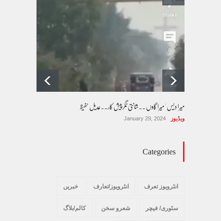
پسند کی شادیوں کا بڑھتا ہوا رجحان اور راولپنڈی
کی یوسیز میں اندارج پر پابندی ایک نیا تنازعہ
کالم/بلاگ
October 14, 2025
میرا دیس ' میرا گاوں ۔۔شانتی نگرپیش کار۔۔عدیل حفیظ
ویڈیوز
January 29, 2024
Categories
انٹرویوز تعرف
انٹرویوز/تعارف
خبریں
سٹوری/ فیچر
شعرو سخن
کالم/بلاگ