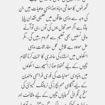
گھرانوں کا معاشی دباؤ ہونا ایسی وجوہات ہیں جن
کی وجہ سے دیہی علاقوں میں تعلیمی فقدان پایا
جاتا ہے اگر صورتحال جوں کی توں رہی تو آنے
والی نسلیں بھی تعلیم سے محروم رہیں گی-مگر
حل موجود ہے قابلِ عمل سفارشات دیہی
اسکولوں میں اساتذہ کی حاضری کا سخت کرنا نظام
بچیوں کے لیے محفوظ ہونا ٹرانسپورٹ اسکولوں
میں بنیادی سہولیات کی فوری فراہمی والدین
کے لیے آگاہی مہم ٹیچرز کی ٹریننگ کمیونٹی کی
سطح پر نگرانی کمیٹیاں بچیوں کے لیے وظائف اور
مراعات کیونکہ جب ایک بچی پڑھتی ہے تو پورا