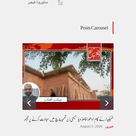
سٹوری/ فیچر
Posts Carousel
ی اہم ترجیح
ٹھیکیدار نے کام ادھورا چھوڑ دیا ' مسیحی زیر تعمیر چرچ میں عبادت کرنے پر مجبور
خبریں
August 3, 2026