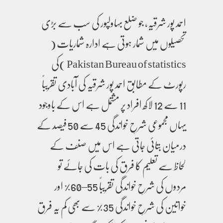
احمد پور شرقیہ، جو ضلع بہاولپور کی سب سے بڑی
تحصیلوں میں شمار ہوتی ہے ادارہ شماریات (
Pakistan Bureau of statistics )کی
رپورٹ کے مطابق احمد پور شرقیہ کی آبادی تقریباً
11 سے 12 لاکھ افراد پر مشتمل ہے اس کے باوجود
یہاں مجموعی شرحِ خواندگی 45 سے 50 فیصد کے
درمیان بتائی جاتی ہے اس میں صنف کے
لحاظ سے تعلیم کا فرق کی بات کی جائے تو
مردوں کی شرحِ خواندگی تقریباً 55–60٪ اور
خواتین کی شرحِ خواندگی 35٪ سے بھی کم یہ فرق