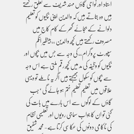
استاد اور نواحی گاؤں مہند شریف سے تعلق رکھتے
ہیں وہ بتاتے ہیں کہ والدین اپنی بچیوں کو تعلیم
دلوانے کے بجائے گھر کے کام کاج میں
مصروف رکھتے ہیں کچھ والدین ،،بینظیر انکم
سپورٹ پروگرام،، کی وجہ سے جس میں بچوں اور
بچیوں کو وظیفہ کی مد میں کچھ رقم ملتی ہے اس وجہ
سے بچوں کو سکول بھیجتے ہیں اگر یہ نا ملے تو دیہی
علاقوں میں تعلیم تعلیم ختم ہو جائے گی ‘جب
گاؤں کے لوگوں سے اس بارے میں بات کی
گئی تو ان کا جواب سماجی رویوں اور تعلیمی نظام
کی ناکامی دونوں کی عکاسی کرتا ہے- محمد شفیق