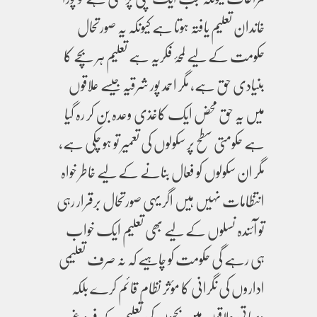
خاندان تعلیم یافتہ ہوتا ہے کیونکہ یہ صورتحال
حکومت کے لیے لمحۂ فکریہ ہے تعلیم ہر بچے کا
بنیادی حق ہے، مگر احمد پور شرقیہ جیسے علاقوں
میں یہ حق محض ایک کاغذی وعدہ بن کر رہ گیا
ہے حکومتی سطح پر سکولوں کی تعمیر تو ہو چکی ہے،
مگر ان سکولوں کو فعال بنانے کے لیے خاطر خواہ
انتظامات نہیں ہیں اگر یہی صورتحال برقرار رہی
تو آئندہ نسلوں کے لیے بھی تعلیم ایک خواب
ہی رہے گی حکومت کو چاہیے کہ نہ صرف تعلیمی
اداروں کی نگرانی کا مؤثر نظام قائم کرے بلکہ
دیہاتی علاقوں میں بچیوں کی تعلیم کے فروغ