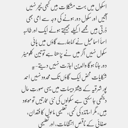
اسکول میں بہت مشکلات ہیں کبھی ٹیچر نہیں
آتیں اور سکول دور ہونے کی وجہ سے امی بھی
ڈرتی ہیں مجھے اکیلے بھیجتے ہوئے ایک اور طالبہ
اسمأ اسماعیل نے کہاہمارے گاؤں میں ہائی
سکول نہیں اگر میں نے پڑھنا ہے تو تین کلومیٹر
دور جانا ہوگا والدین اجازت نہیں دیتے-یہ
شکایات محض ایک گاؤں تک محدود نہیں احمد
پور شرقیہ کے بیشتر دیہات میں یہی صورتِ حال
دیکھی جا سکتی ہے سکولوں کی نئی عمارتیں تو موجود
ہیں، مگر اساتذہ کی کمی، تعلیمی ماحول کا فقدان،
صفائی کے ناقص انتظامات، اور تعلیمی