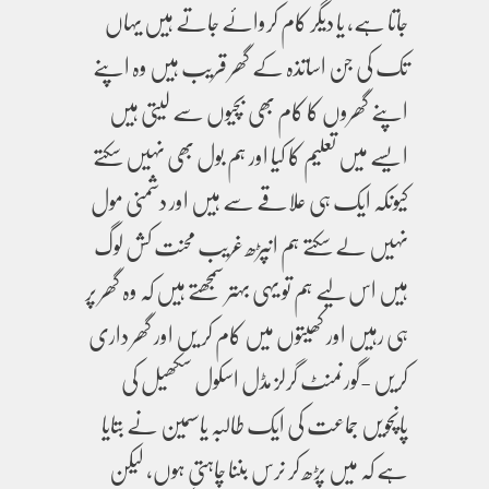
جاتا ہے، یا دیگر کام کروائے جاتے ہیں یہاں
تک کی جن اساتذہ کے گھر قریب ہیں وہ اپنے
اپنے گھروں کا کام بھی بچیوں سے لیتی ہیں
ایسے میں تعلیم کا کیا اور ہم بول بھی نہیں سکتے
کیونکہ ایک ہی علاقے سے ہیں اور دشمنی مول
نہیں لے سکتے ہم انپڑھ غریب محنت کش لوگ
ہیں اس لیے ہم تو یہی بہتر سمجھتے ہیں کہ وہ گھر پر
ہی رہیں اور کھیتوں میں کام کر یں اور گھر داری
کریں -گورنمنٹ گرلز مڈل اسکول سکھیل کی
پانچویں جماعت کی ایک طالبہ یاسمین نے بتایا
ہے کہ میں پڑھ کر نرس بننا چاہتی ہوں، لیکن