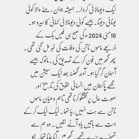
ایک دیومالائی کردار۔ ہمیشہ جوان رہنے والا کوئی
یونانی دیوتا۔جیسے کوئی دیومالائی کہانی کا ہیرو ہو۔
16مئی 2024ء کی صبح ہی فیس بک کے
ذریعے ماموں ناتن کی وفات کی خبر مل گئی تھی۔
پھر گھر میں فون کر کے تصدیق کی۔مانو کہ جیسے
آسمان گر گیا ہو۔ آدھ گھنٹہ بعد ایک سیشن میں
مجھے پاکستان میں انسانی حقوق کی تاریخ اور
صورت حال پر گفتگو کرنا تھی تاہم دھیان ماموں
ناتن سے ہٹ نہیں رہا تھا۔ ایک ایک کر کے
بہت سے باتیں یاد آنے لگیں۔ وہ ہم سے
تھوڑے بڑے تھے۔ گھر میں آنا جانا تھا۔ ابو