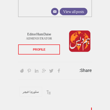
View all posts
Editor Hum Daise
ADMINISTRATOR
PROFILE
Share:
سٹوری/ فیچر