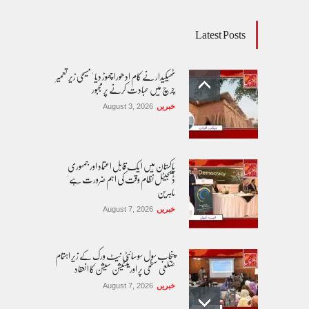
Latest Posts
ٹھیکیدار نے کام ادھورا چھوڑ دیا ' مسیحی زیر تعمیر
چرچ میں عبادت کرنے پر مجبور
خبریں
August 3, 2026
پاکستان مِیں ا یک قابل اعتماد اور جمہوری
ڈیجیٹل نظام وقت کی اہم ضرورت ہے'
ماہرین
خبریں
August 7, 2026
پنجاب سول سوسائٹی نیٹ ورک کے زیرِ اہتمام
ضلعی سطحی پر اورینٹیشن سیشن کا انعقاد
خبریں
August 7, 2026