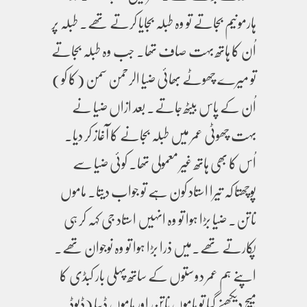
ہارمونیم بجاتے تو وہ طبلہ بجایا کرتے تھے۔ طبلہ پر
اُن کا ہاتھ بہت صاف تھا۔ جب وہ طبلہ بجاتے
تو میرے چھوٹے بھائی ضیا الرحمن سمن (کا کو)
اُن کے پاس بیٹھ جاتے۔ بعد ازاں ضیا نے
بہت چھوٹی عمر میں طبلہ بجانے کا آغاز کر دیا۔
اُس کا بھی ہاتھ غیر معمولی تھا۔ کوئی ضیا سے
پوچھتا کہ تیرا استاد کون ہے تو جواب دیتا۔ ماموں
ناتن۔ ضیا بڑا ہوا تو وہ انہیں استاد جی کہہ کر ہی
پکارتے تھے۔میں ذرا بڑا ہوا تو وہ نوجوان تھے۔
اپنے ہم عمر دوستوں کے ساتھ پہلی بار کبڈی کا
میچ دیکھنے گیا تو ماموں ناتن اور ماموں ڈیبا (ڈیوڈ