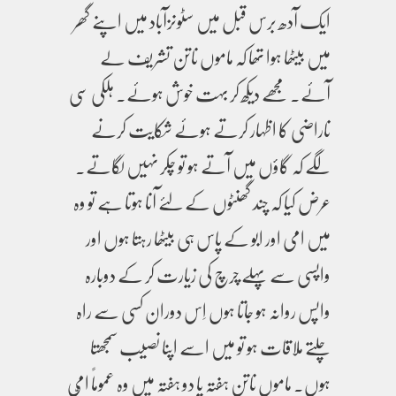
ایک آدھ برس قبل میں سٹونزآباد میں اپنے گھر
میں بیٹھا ہوا تھا کہ ماموں ناتن تشریف لے
آئے۔ مجھے دیکھ کر بہت خوش ہوئے۔ ہلکی سی
ناراضی کا اظہار کرتے ہوئے شکایت کرنے
لگے کہ گاؤں میں آتے ہو تو چکر نہیں لگاتے۔
عرض کیا کہ چند گھنٹوں کے لئے آنا ہوتا ہے تو وہ
میں امی اور ابو کے پاس ہی بیٹھا رہتا ہوں اور
واپسی سے پہلے چرچ کی زیارت کر کے دوبارہ
واپس روانہ ہو جاتا ہوں اِس دوران کسی سے راہ
چلتے ملاقات ہو تو میں اسے اپنا نصیب سمجھتا
ہوں۔ ماموں ناتن ہفتہ یا دو ہفتہ میں وہ عموماً امّی