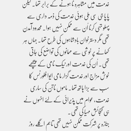
خدمت میں مشاہرہ نا ہونے کے برابر تھا۔ لیکن
پا پا جی سی ملی ہوئی خدمت کی ذمہ داری سے
پہلو تہی کرنا اُن سے ممکن نہیں ہوا۔ محدود آمدن
تھی مگر دسترخوان بادشاہوں کی طرح تھا۔ جہاں ہر
کھانے پر خوشی سے مہمانوں کی تواضع کی جاتی
تھی۔ اُن کی خدمت اور نیک نامی کے پیچھے
خوش مزاج اور خدمت گزار مامی ایوا فلورنس کا
سب سے بڑا ہاتھ تھا۔ ماموں ناتن کی ساری
خدمت، عوام میں پذیرائی کے لئے انہوں نے
ہی گنجائش مہیا کی تھی۔
جنازہ پر شرکت ممکن نہیں تھی تاہم اگلے روز