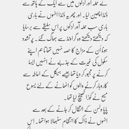
نے حملہ آور لڑکوں میں سے ایک کے ہاتھ سے
ڈنڈا چھین لیا۔ اور پھر یہ ڈنڈا انہوں نے باری
باری سب حملہ آور لڑکوں پر اِس سلیقے سے برسایا
کہ دیکھتے دیکھتے وہ گراونڈ سے بھاگ گئے۔ پُر تشدد
ہونا اُن کے مزاج کا حصہ نہیں تھا تا ہم اپنے
سکول کی غیرت کے جذبے نے انہیں ایسا
کرنے پر مجبور کر دیا تھا جیسے ہیکل کے احاطہ سے
کاروبار کرنے والوں کو اٹھانے کے لئے یسوع
مسیح نے کوڑا کھینچ لیا تھا۔
پاپا ولسن کے انتقال کر جانے کے بعد سے
انہوں نے ڈاک کا انتظام سنبھالا ہوا تھا۔ اِس