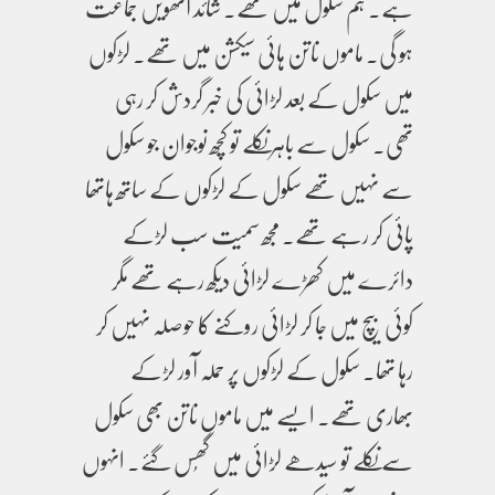
ہے۔ ہم سکول میں تھے۔ شائد آٹھویں جماعت
ہو گی۔ ماموں ناتن ہائی سیکشن میں تھے۔ لڑکوں
میں سکول کے بعد لڑائی کی خبر گردش کر رہی
تھی۔ سکول سے باہر نکلے تو کچھ نوجوان جو سکول
سے نہیں تھے سکول کے لڑکوں کے ساتھ ہاتھا
پائی کر رہے تھے۔ مجھ سمیت سب لڑکے
دائرے میں کھڑے لڑائی دیکھ رہے تھے مگر
کوئی بیچ میں جا کر لڑائی روکنے کا حوصلہ نہیں کر
رہا تھا۔ سکول کے لڑکوں پر حملہ آور لڑکے
بھاری تھے۔ ایسے میں ماموں ناتن بھی سکول
سے نکلے تو سیدھے لڑائی میں گھُس گئے۔ انہوں