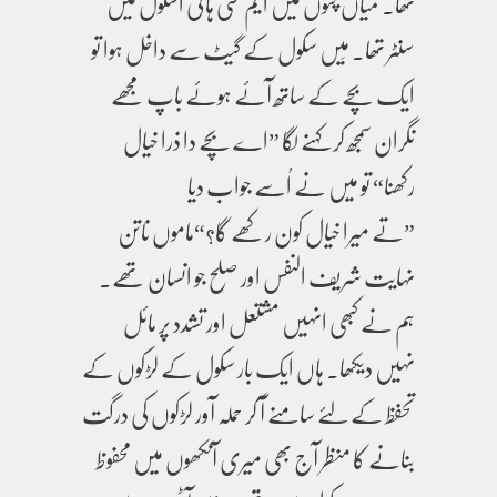
تھا۔ میاں چنوں میں ایم سی ہائی اسکول میں
سنٹر تھا۔ مَیں سکول کے گیٹ سے داخل ہوا تو
ایک بچے کے ساتھ آئے ہوئے باپ مجھے
نگران سمجھ کر کہنے لگا ”اے بچے دا ذرا خیال
رکھنا“ تو میں نے اُسے جواب دیا
”تے میرا خیال کون رکھے گا؟“ماموں ناتن
نہایت شریف النفس اور صلح جو انسان تھے۔
ہم نے کبھی انہیں مشتعل اور تشدد پر مائل
نہیں دیکھا۔ ہاں ایک بار سکول کے لڑکوں کے
تحفظ کے لئے سامنے آ کر حملہ آور لڑکوں کی درگت
بنانے کا منظر آج بھی میری آنکھوں میں محفوظ