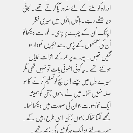
اور ابو کو ملنے کے لئے ضرور آیا کرتے تھے۔ کافی
دیر بیٹھے رہے۔باتوں باتوں میں میری نظر
اچانک اُن کے چہرے پر پڑی۔ غور سے دیکھا تو
اُن کی آنکھوں کے پاس سے لکیریں نمودار ہو
گئیں تھیں۔ چہرے پر عمر کے اثرات نمایاں
ہوگئے تھے۔ یہ کوئی انہونی بات تو نہیں تھی مگر
میرے دِل میں جیسے اِس سچ کو تسلیم کرنے کا حو
صلہ نہیں تھا۔ میں نے ماموں ناتن کو ہمیشہ
ایک خوبصورت جوان کی صورت میں دیکھا تھا۔
مجھے لگتا تھا کہ ماموں ناتن اسی طرح رہیں گے۔
میرے لئے وہ ایک ہرکولیس کی مانند تھے۔