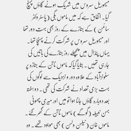
میموریل سروس میں شریک ہونے گاؤں پہنچ
گیا۔ اتفاق ہے کہ میں ماموں بگی (پاسٹر وکٹر
سائمن) کے جنازے کے روز بھی بہت دور تھا
اور میموریل سروس پر شرکت کرنے پہنچا تھا۔
یہاں پنڈال میں پچھلے روز جنازے کی باتیں کی
جارہی تھیں۔ بتایا گیا کہ ماموں ناتن کے جنازہ پر
سٹونزآباد کے علاوہ دور و نزدیک سے لوگوں کی
بہت بڑی تعداد نے شرکت کی تھی۔ دو ہفتہ
بعد دوبارہ گاؤں جانا ہوا تو مَیں اور میری چھوٹی
بہن نبیلہ (گوگے) ماموں ناتن کے گھر گئے۔
ماموں خان (نیلسن ولسن) بھی موجود تھے۔ وہ