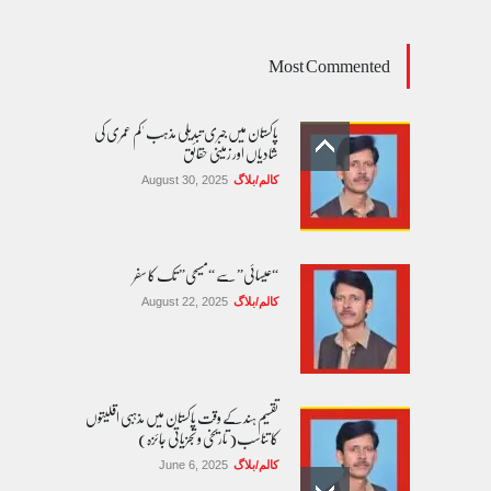
Most Commented
پاکستان میں جبری تبدیلی مذہب 'کم عمری کی
شادیاں اور زمینی حقائق
کالم/بلاگ
August 30, 2025
“عیسائی” سے “مسیحی” تک کا سفر
کالم/بلاگ
August 22, 2025
تقسیم ہند کے وقت پاکستان میں مذہبی اقلیتوں
کا تناسب( تاریخی و تجزیاتی جائزہ)
کالم/بلاگ
June 6, 2025