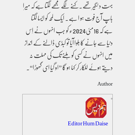
بہت دلگیر تھے۔ کہنے لگے مجھے لگتا ہے کہ میرا
باپ آج فوت ہو ا ہے۔ ایک لمحہ کو ایسا لگتا
ہے کہ 16مئی2024ء کو جب انہوں نے اِس
دنیا سے جانے کا بلوا آیا تو کبڈی ڈالنے کے انداز
میں انہوں نے کسی کو ہلنے تک کی مہلت نہ
دیتے ہوئے للکار کر کہا ہو گا ”او گیا ای گھوڑا“۔
Author
Editor Hum Daise