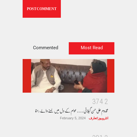
Commented
Most Read
3
7
4
2
مخدوم علی حسن گیلانی ۔۔۔عوام کے دل میں بسنے والے رہنما
انٹرویوز/تعارف
February 5, 2024