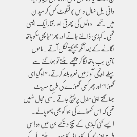
دانی ایل نہال داس) لنگوٹ کس کر میدان
میں تھے۔ دونوں کی پھرتی اور رفتار ایک ایسی
تھی۔ کبڈی ڈالنے جاتے اور پھر”جاپھی“کو ہاتھ
لگانے کے بعد آنکھ جھپکتے نکل آتے۔ ماموں
ناتن جب ہاتھ لگا کر پیچھے ہٹتے تو بھاگنے سے
پہلے اونچی آواز میں نعرہ بلند کرتے، ”او گیا ای
گھوڑا“ اور پھر کسی گھوڑے کی طرح سر پٹ
بھاگتے اپنی منزل پر پہنچ جاتے۔کسی مجال نہیں
تھی کہ اِس گھوڑے کی ہوا کو بھی چھو پائے۔
ایسے کئی کبڈی کے میچ دیکھے جن میں وہ اِسی
طرح اپنی ٹیم کی کامیابی کا موجب بنتے۔ اُن کی