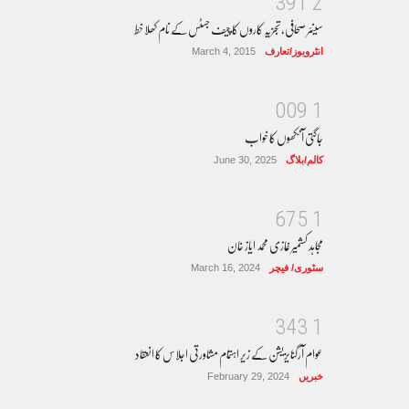
3
9
1
2
سینئر صحافی، تجزیہ کاروں کا چیف جسٹس کے نام کھلا خط
انٹرویوز/تعارف
March 4, 2015
0
0
9
1
جاگتی آنکھوں کا خواب
کالم/بلاگ
June 30, 2025
6
7
5
1
مجاہد کشمیر غازی محمد ایاز خان
سٹوری/ فیچر
March 16, 2024
3
4
3
1
عوام آرگنایزیشن کے زیر اہتمام مشاورتی اجلاس کا انعقاد
خبریں
February 29, 2024