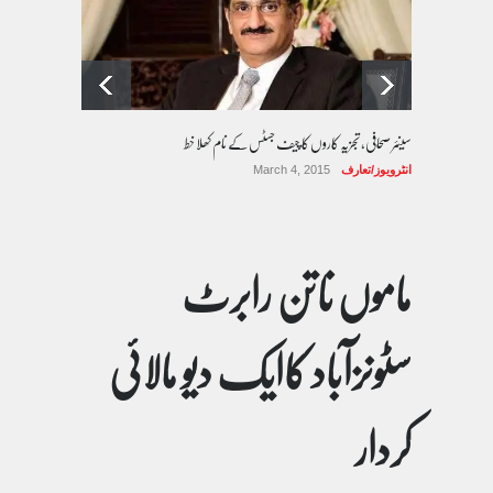
سینئر صحافی، تجزیہ کاروں کا چیف جسٹس کے نام کھلا خط
انٹرویوز/تعارف
March 4, 2015
ماموں ناتن رابرٹ
سٹونزآباد کاایک دیو مالائی
کردار