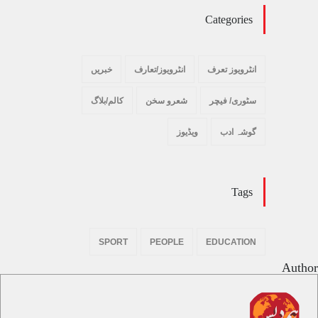
Categories
انٹرویوز تعرف
انٹرویوز/تعارف
خبریں
سٹوری/ فیچر
شعرو سخن
کالم/بلاگ
گوشہ ادب
ویڈیوز
Tags
SPORT
PEOPLE
EDUCATION
Author