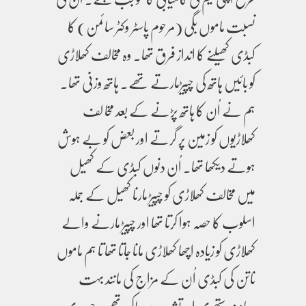
نسبت ماموں بگی (مرحوم پاسٹر وکٹر سائمن) کا
کبڈی کھیلنے کا انداز فرق تھا۔ وہ مخالف کھلاڑی
کو بائیں ہاتھ کی چپیڑمارتے تھے۔ ہاتھ وزنی تھا۔
ہم نے اُن کا ہاتھ پڑنے کے بعد مخا لف
کھلاڑیوں کو زمین پر گرتے اور بعض کو بے ہوش
ہوتے دیکھا تھا۔ اُن دنوں کبڈی کے کھیل
میں مخالف کھلاڑی کو چپیڑ مارنا کھیل کے جملہ
اسلوب کا حصہ ہوا کرتا تھا اور چپیڑ مارنے والے
کھلاڑی کو زیادہ اچھا کھلاڑی مانا جاتا تھا تا ہم ماموں
ناتن کی کبڈی اُن کے مزاج کی مانند بہت