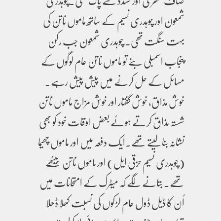
صاف ستھری اور تشدد سے پاک تھی۔چوہدری
شمعون اور چوہدری نسیم کے ساتھ ماموں ناتن کی
بہت سنگت تھی۔ چوہدری شمعون جب رکن
پنجاب اسمبلی بنے تو ماموں ناتن عام لوگوں کے
مسائل کے حل کرنے میں پیش پیش رہے۔
خوش مذاق، خوش گفتار اور خوش مزاج ماموں ناتن
شستہ مذاق کرتے ہوئے بعض اوقات خود کو بھی
نشانہ بنالیتے تھے۔ایک دفعہ میں اور ماموں چھیما
(چوہدری نسیم حزقی ایل) اور ماموں ناتن بیٹھے
تھے۔ بتانے لگے کہ میٹرک کے امتحانات میں
اُن کا ڈیل ڈول عام لڑکوں کی نسبت کھلا ڈھلا