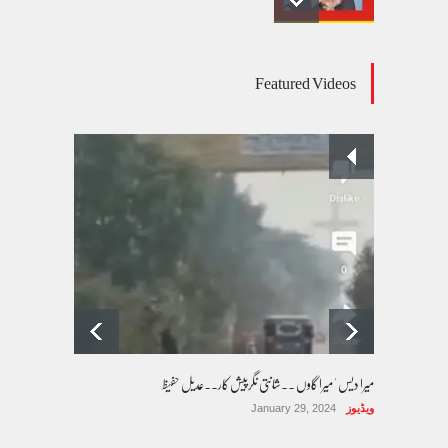
عالمی یومِ خواتین اور پاکستان کی غیر محفوظ اقلیتی
Featured Videos
بیٹیاں
کالم/بلاگ
March 7, 2026
پسند کی شادیوں کا بڑھتا ہوا رجحان اور راولپنڈی
کی یوسیز میں اندارج پر پابندی ایک نیا تنازعہ
کالم/بلاگ
October 14, 2025
میرا دیس ' میرا گاوں ۔۔شانتی نگرپیش کار۔۔عدیل حفیظ
ویڈیوز
January 29, 2024