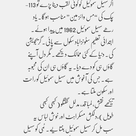
اگر سہیل سموئیل کو کوئی لقب دینا پڑے تو 113-
چک کی “مس وائز مین” مناسب ہوگا۔ یاد
رھے سہیل سموئیل 1962 میں پیدا ہوئے۔
ابتدائی تعلیم سٹونزاباد سکول سے پائی۔ گریجویشن
کی۔ دنیا کے کئی ممالک دیکھے۔ مگر دل آپنے
گاؤں ہی کو دے دیا۔ یہ گاؤں ہی ان کی محبوبہ
ہے۔ جس کی آغوش میں سہیل سموئیل کو راحت
اور سکون ملتا ہے۔
تیکھے نقش، لمبا قد، مدلل گفتگو ( کبھی کبھی
طویل)،دلکش مسکراہٹ اور خوش لباس یہ
سب مل کر سہیل سموئیل بنتا یے۔ ٹمی کو سہیل