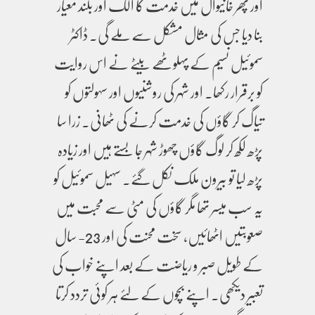
اور پھر خانیوال میں خدمت کا الگ اور بلند معیار
بنا دیا جس کی مثال مشکل سے ملے گی۔ ڈاکٹر
سموئیل نسیم کے پہلوٹھے بیٹے نے اس روایت
کو برقرار رکھا۔ اور شہر کی روشنیوں اور سہولتوں کو
تیاگ کر گاؤں کی خدمت کرنے کی ٹھانی۔ زرا سا
پڑھ لکھ کر لوگ گاؤں چھوڑ شہر جا بستے ہیں اور زیادہ
پڑھ لیا تو بیرون ملک نکل گئے۔ سہیل سموئیل کو
یہ سب میسر تھا مگر گاؤں کی مٹی سے محبت میں
صعوبتیں اٹھائیں، سخت محنت کی اور 23- سال
کے طویل صبر و ریاضت کے بعد اپنے خواب کی
تعبیر دیکھی۔ اپنے بچوں کے لئے ہر کوئی تردد کرتا