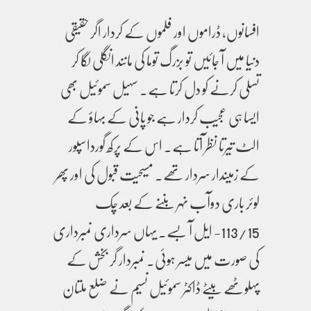
افسانوں، ڈراموں اور فلموں کے کردار اگر حقیقی
دنیا میں آ جائیں تو بزرگ توما کی مانند انگلی لگا کر
تسلی کرنے کو دل کرتا ہے۔ سہیل سموئیل بھی
ایسا ہی عجیب کردار ہے جو پانی کے بہاؤ کے
الٹ تیرتا نظر آتا ہے۔ اس کے پرکھ گورداسپور
کے زمیندار سردار تھے۔ مسیحیت قبول کی اور پھر
لوئر باری دوآب نہر بننے کے بعد چک
113/15- ایل آ بسے۔ یہاں سرداری نمبرداری
کی صورت میں میسر ہوئی۔ نمبردار گر بخش کے
پہلوٹھے بیٹے ڈاکٹر سموئیل نسیم نے ضلع ملتان