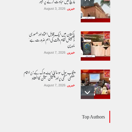
چرچ میں عبادت کرنے پر مجبور
خبریں
August 3, 2026
پاکستان مِیں ا یک قابل اعتماد اور جمہوری
ڈیجیٹل نظام وقت کی اہم ضرورت ہے'
ماہرین
خبریں
August 7, 2026
پنجاب سول سوسائٹی نیٹ ورک کے زیرِ اہتمام
ضلعی سطحی پر اورینٹیشن سیشن کا انعقاد
خبریں
August 7, 2026
طوفان نوح کی بازگشت....
Top Authors
کالم/بلاگ
August 8, 2026