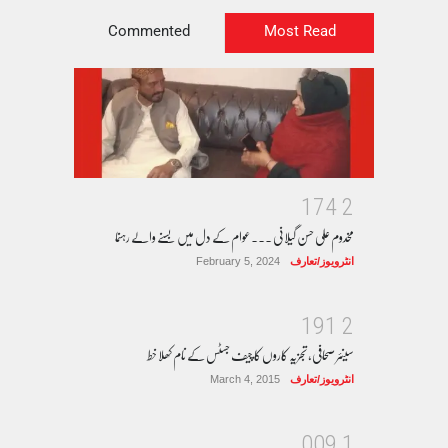
Commented
Most Read
1
7
4
2
مخدوم علی حسن گیلانی ۔۔۔عوام کے دل میں بسنے والے رہنما
انٹرویوز/تعارف
February 5, 2024
1
9
1
2
سینئر صحافی، تجزیہ کاروں کا چیف جسٹس کے نام کھلا خط
انٹرویوز/تعارف
March 4, 2015
0
0
9
1