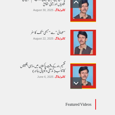
شادیاں اور زمینی حقائق
کالم/بلاگ
August 30, 2025
“عیسائی” سے “مسیحی” تک کا سفر
کالم/بلاگ
August 22, 2025
تقسیم ہند کے وقت پاکستان میں مذہبی اقلیتوں
کا تناسب( تاریخی و تجزیاتی جائزہ)
کالم/بلاگ
June 6, 2025
عالمی یومِ خواتین اور پاکستان کی غیر محفوظ اقلیتی
Featured Videos
بیٹیاں
کالم/بلاگ
March 7, 2026