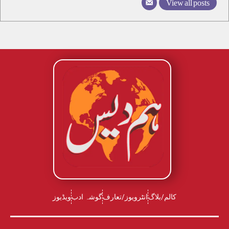
View all posts
کالم/بلاگ
انٹرویوز/تعارف
گوشہ ادب
ویڈیوز