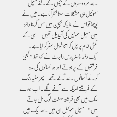
ہے مگر دوسروں کے بچوں کے لئے سہیل
سموئیل ہی مشکلات سہتا نظر آتا ہے۔میں نے
پوچھا تو اس نے بتایا کہ بچپن میں مس گریٹا وائز
مین سہیل سموئیل کی آئیڈیل تھیں۔ اسی کے
نقش قدم پر چل کر اتنا طویل سفر کر لیا ہے۔
ایک دفعہ ماسٹر پارس رابرٹ نے کہا تھا،” کبھی
فرشتوں کے پر ہوتے اور وہ انسانوں کی مدد
کرنے آسمانوں سے آتے تھے۔ پھر سفید رنگ
کے فرشتے امریکہ سے آنے لگے۔ اب ہمارے
ملک میں بھی فرشتہ صفت لوگ مل جاتے
ہیں”۔ سہیل سموئیل ان میں سے ایک ہیں۔