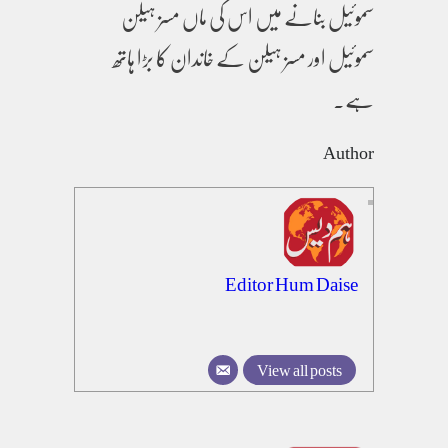
سموئیل بنانے میں اس کی ماں مسز ہیلن
سموئیل اور مسز ہیلن کے خاندان کا بڑا ہاتھ
ہے۔
Author
Editor Hum Daise
View all posts