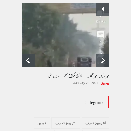
پسند کی شادیوں کا بڑھتا ہوا رجحان اور راولپنڈی
کی یوسیز میں اندارج پر پابندی ایک نیا تنازعہ
کالم/بلاگ
October 14, 2025
میرا دیس ' میرا گاوں ۔۔شانتی نگرپیش کار۔۔عدیل حفیظ
ویڈیوز
January 29, 2024
Categories
انٹرویوز تعرف
انٹرویوز/تعارف
خبریں