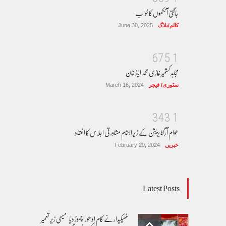
جاگتی آنکھوں کا خواب
کالم/بلاگ
June 30, 2025
6
7
5
1
مجاہد کشمیر غازی محمد ایاز خان
سٹوری/ فیچر
March 16, 2024
3
4
3
1
عوام آرگنایزیشن کے زیر اہتمام مشاورتی اجلاس کا انعقاد
خبریں
February 29, 2024
Latest Posts
ٹھیکیدار نے کام ادھورا چھوڑ دیا ' مسیحی زیر تعمیر