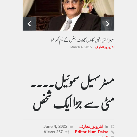
سینئر صحافی، تجزیہ کاروں کا چیف جسٹس کے نام کھلا خط
انٹرویوز/تعارف
March 4, 2015
مسٹر سہیل سموئیل۔۔۔۔
مٹی سے جڑا ایک شخص
In
انٹرویوز/تعارف
June 4, 2025
237 Views
Editor Hum Daise