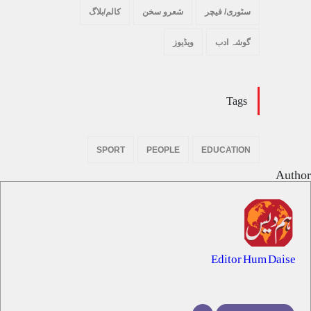
سٹوری/ فیچر
شعرو سخن
کالم/بلاگ
گوشہ ادب
ویڈیوز
Tags
SPORT
PEOPLE
EDUCATION
Author
Editor Hum Daise