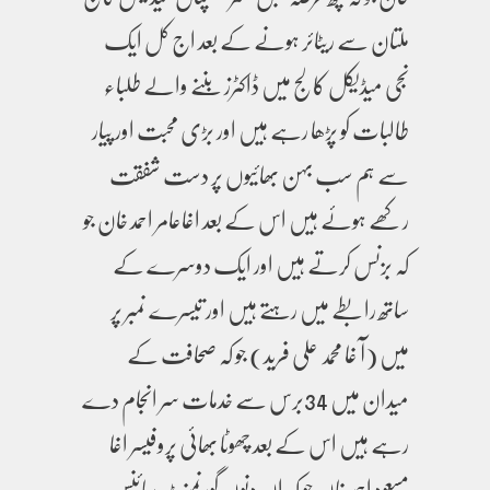
ملتان سے ریٹائر ہونے کے بعد اج کل ایک
نجی میڈیکل کالج میں ڈاکٹرز بننے والے طلباء
طالبات کو پڑھا رہے ہیں اور بڑی محبت اور پیار
سے ہم سب بہن بھائیوں پر دست شفقت
رکھے ہوئے ہیں اس کے بعد اغاعامر احمد خان جو
کہ بزنس کرتے ہیں اور ایک دوسرے کے
ساتھ رابطے میں رہتے ہیں اور تیسرے نمبر پر
میں (آ غا محمد علی فرید) جو کہ صحافت کے
میدان میں 34برس سے خدمات سر انجام دے
رہے ہیں اس کے بعد چھوٹا بھائی پروفیسر اغا
مسعود احمد خان جو کہ ان دنوں گورنمنٹ سائنس