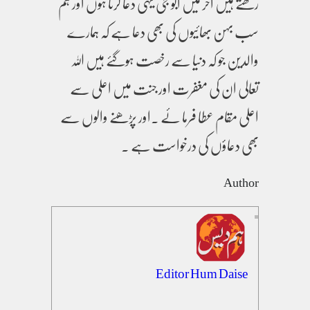
رکھتے ہیں اخر میں ابو جی یہی دعا کرتا ہوں اور ہم
سب بہن بھائیوں کی بھی دعا ہے کہ ہمارے
والدین جو کہ دنیا سے رخصت ہوگئے ہیں اللہ
تعالی ان کی مغفرت اور جنت میں اعلی سے
اعلی مقام عطا فرما ئے ۔اور پڑھنے والوں سے
بھی دعاؤں کی درخواست ہے ۔
Author
Editor Hum Daise