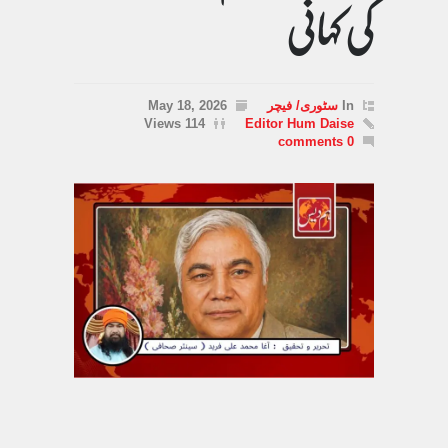
کی کہانی
In
سٹوری/ فیچر
May 18, 2026
114 Views
Editor Hum Daise
0 comments