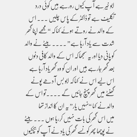
ابو خیر ہے آ پ کیوں رورہے ہیں کوئی درد
تکلیف ہے تو ڈاکٹر کے پاس چلیں ۔۔۔ اس
کے والد نے روتے ہوئے کہا کہ “مجھے اپنا گھر
شدت سے یاد آ رہا ہے” ۔۔۔۔ بیٹے نے والد
کو پانی دیا اور یہ سمجھا کہ اس کے والد کافی دنوں
بعد گھر جارہے ہیں اور ان کو وہ گھر یاد آ رہا ہے
اس لیے اس نے کہا کہ ابو بس آ دھے پونے
گھنٹے میں گھر پہنچ جائیں گے ۔۔۔۔تو اس کے
والد نے کہا “نہیں یار” یہ ان کا انداز تھا
میں اس گھر کی بات نہیں کررہا ہوں ۔۔۔ بیٹے
نے پوچھا پھر کونسے گھر کی یاد نے آ پ کو ہچکیوں