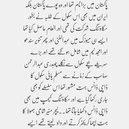
پاکستان میں بڑا نام تھا اور وہ پورے پاکستان بلکہ
ایران میں بھی اس سکول کے طلبہ نے بطور
سکاؤٹنگ شرکت کی تھی اور انعام حاصل کیا تھا
ایسے ہی میوزک میں عبدالغنی اور پھر تنویر سندھو
اور امجد ٹیم میں شامل ہو گئے تھے اور بڑے
سریلے بچے سکول سے نکلے چوہدری عبدالرحمن
صاحب کے زمانے سے مسلم ہائی سکول کا
ڈاچی ڈانس بہت مشہور تھا اس سلسلے کو بھی
جاری رکھا گیا ہے اور سکاؤٹنگ کیمپ میں بھی
ڈاچی ڈانس دکھایا جاتا تھا۔۔ ٹیچر منیر شامی بھولا کا
بہت اچھا کریکٹر کرتے اور داد لیتے تھے ایسے