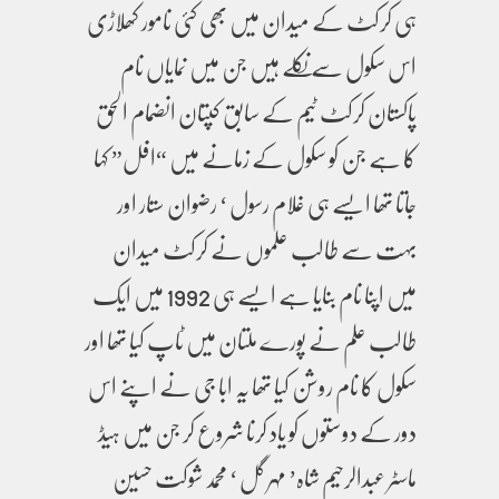
ہی کرکٹ کے میدان میں بھی کئی نامور کھلاڑی
اس سکول سے نکلے ہیں جن میں نمایاں نام
پاکستان کرکٹ ٹیم کے سابق کپتان انضمام الحق
کا ہے جن کو سکول کے زمانے میں “افل” کہا
جاتا تھا ایسے ہی غلام رسول ‘ رضوان ستار اور
بہت سے طالب علموں نے کرکٹ میدان
میں اپنا نام بنایا ہے ایسے ہی 1992 میں ایک
طالب علم نے پورے ملتان میں ٹاپ کیا تھا اور
سکول کا نام روشن کیا تھا یہ ابا جی نے اپنے اس
دور کے دوستوں کو یاد کرنا شروع کر جن میں ہیڈ
ماسٹر عبدالرحیم شاہ’ مہر گل ‘ محمد شوکت حسین