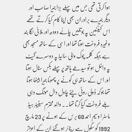
ہوا کرتی تھی جس میں پہلے بڑا جیرا صاحب اور
دیگر جیرے برادران بھی اپنا کام کیا کرتے تھے
اس کینٹین پہ بوتلیں چائے دودھ اور ملائی لگا بند
وغیرہ فروخت ہوتا تھا اور اسی کے ساتھ مسجد بھی
ہے جبکہ کلمہ چوک والی سائیڈ پہ دوسرے گیٹ
پہ داخل ہو تو سیدھے ہاتھ پر پہلے بکس سٹال ہوتا
اور اس کے ساتھ ہی کونے پر چھوٹا جیرا بیٹھا ہوتا
تھا جو کہ ڈولی روٹی چنے چاول دال مونگ دہی
بلے فروخت کیا کرتا تھا۔۔ والد محترم سینیئر ہیڈ
ماسٹر ا وسیم احمد 60 برس کے ہونے پر 23 مارچ
1992 کو سکول سے ریٹائر ہو گئے ان کے اعزاز