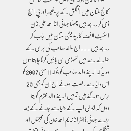
کالج ملتان میں انگلش کے پروفیسر اور پی ایچ
ڈی کر رہے ہیں چھوٹا بھائی اغا احمد علی خان
اسٹیٹ لائف کارپوریشن ملتان میں جاب کر
رہے ہیں۔۔۔اج والد صاحب کی برسی کے
حوالے سے میں تھوڑی سی باتیں کرنا چاہتا ہوں
وہ یہ کہ اپنے والد صاحب کو جو کہ 11 مئی 2007 کو
اس دنیا سے رخصت ہوئے اج ان کو بھی 20
برس ہو گئے ہیں تو میں اپنے والد محترم کو بتا
دوں کہ ابو جی اپ کے دنیا سے جانے کے بعد
بڑے بھائی ڈاکٹر اغا ندیم احمد خان کی محبتوں اور