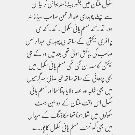
سکول ملتان میں بطور ہیڈ ماسٹر جوائن کر لیا ان
سے پہلے چوہدری عبدالرحمن صاحب ہیڈ ماسٹر
ہوتے تھے مسلم ہائی سکول کے کے جی
پرائمری سیکشن کے ساتھ ہی چوہدری عبدالرحمن
صاحب کی رہائش ہوتی تھی بعد میں وہ کے جی
سیکشن کا حصہ بن گئی تھی مسلم ہائی سکول میں
بھی پڑھائی کے ساتھ ساتھ غیر نصابی سرگرمیوں
میں بھی طلبہ وہ حصہ دلایا جاتا تھا اور مسلم ہائی
سکول اس وقت ملتان کے دو تین بیسٹ
سکولوں میں شمار ہوتا تھا سکاؤٹنگ کے میدان
میں بھی گورنمنٹ مسلم ہائی سکول کا پورے