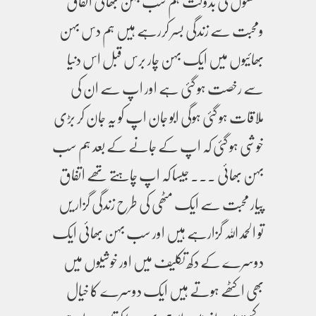
شفقتوں کی بدولت ہم سب بہن بھائی اتفاق
ومحبت سے زندگی بسر کررہے ہیں ہم دس بہن
بھائیوں میں ایک بہن چار برس قبل اس دنیا
سے رخصت ہو گئی ہے اور اپ سے ان کی
ملاقات ہو گئی ہوگی ابو جان اپ کو یہ جان کر بڑی
خوشی ہو گئی کہ اپ کے جانے کے بعد ہم سب
بہن بھائی ۔۔۔ جیسا کہ اپ چاہتے تھے اتفاق
پیار محبت سے ایک مٹھی کی طرح زندگی گزار یں
تو الحمد اللہ گزارہے ہیں اور سب بہن بھائی ایک
دوسرے کے دکھ تکلیف میں اور خوشیوں میں
بھی اکٹھے ہوتے ہیں ایک دوسرے کا خیال