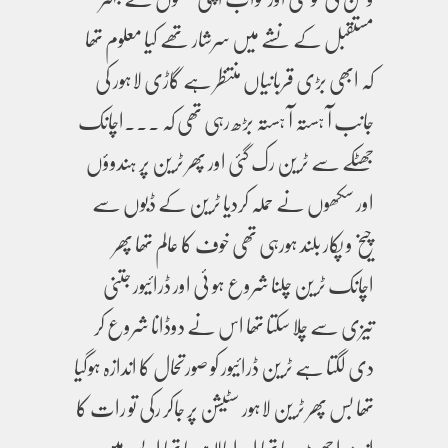
مستقبل کے نشے میں سرشار تھے کیا معلوم تھا
کہ ابھی بڑی قربانیاں منتظر ہے گاڑی لاہور کی
جانب آ ہستہ آ ہستہ بڑھ رہی تھی کہ ۔۔۔اچانک
جھٹکے سے ٹرین رک گئی اور پھر ٹرین پر ہندوؤں
اور سکھوں نے حملہ کردیا ٹرین کے ڈبوں سے
چیخ و پکار بلند ہورہی تھی خوف کا عالم تھا پھر
اچانک ٹرین چلنا شروع ہو ئی اور ڈرائیور جتنی
تیزی سے چلا سکتا تھا اس نے دوڈانا شروع کر
دی لگتا ہے ٹرین ڈرائیور کو صورتحال کا اندازہ ہوگیا
تھا بس پھر ٹرین لاہور سٹیشن پر جاکر رکی تو رات کا