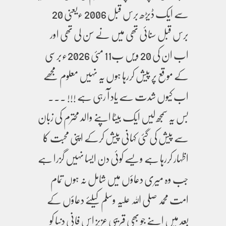
سے ایک ڈیڑھ برس قبل 2006 ءیعنی 20
برس قبل سنائی تھی میں نے سن لی تھی اور
اب ان کی 20 ویں ب11 مئی 2026ءبرسی
کے موقع پر پیش کررہا ہوں یہ نہیں معلوم مجھے
اب کیوں شدت سے یاد آ رہی ہے !!! ۔۔۔
بس یہ سمجھ لیں ایک بیٹا اپنے والد محترم کی زبان
سے پیش کی گئی کہانی پیش کرکے اپنی محبت کا
اظہار کررہا ہے ویسے کوئی دن ایسا نہیں گزرا ہے
جب وہ میری دعاؤں میں شامل نہ ہوں تمام
امت محمد صلی اللہ علیہ وسلم کیلئے دعاؤں کے
بعد میں اپنے جو بھی قریبی عزیز اس فانی دنیا کو