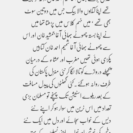
تھے اپنا کتابوں والا بیگ جس میں دوتین سوٹ
بھی تھے ‘ میں نہم کلاس میں پڑھتا تھا میں
نے اپنا بستہ چھوٹے بھائی آ غا جمشید خان اور اس
سے چھوٹے بھائی آ غا شمیم احمد خان کتابیں
پکڑی ہوئی تھیں مغرب اور عشاء کے درمیان
پچھلے دروازے کو تالا لگا کر نئی منزل پاکستان کی
طرف روانہ ہوگئے۔کئی گھنٹوں کی پیدل مسافت
کے بعد ریلوے اسٹیشن تک پہنچے تو مسلمان بڑی
تعداد میں اس ٹرین میں سوار ہو کر اپنے نئے
دیس کے خواب سجائے اور دل میں ایک نئے
وطن کی خوشی اور خواب اپنی نسلوں کے بہتر