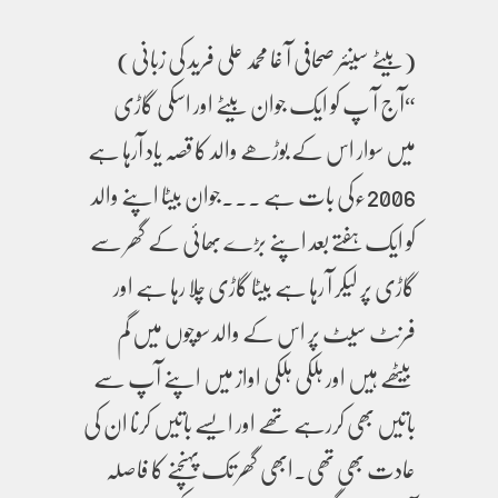
(بیٹے سینئر صحافی آ غا محمد علی فرید کی زبانی)
“آج آ پ کو ایک جوان بیٹے اور اسکی گاڑی
میں سوار اس کے بوڑھے والد کا قصہ یاد آرہا ہے
2006ءکی بات ہے ۔۔۔جوان بیٹا اپنے والد
کو ایک ہفتے بعد اپنے بڑے بھائی کے گھر سے
گاڑی پر لیکر آ رہا ہے بیٹا گاڑی چلا رہا ہے اور
فرنٹ سیٹ پر اس کے والد سوچوں میں گم
بیٹھے ہیں اور ہلکی ہلکی اواز میں اپنے آپ سے
باتیں بھی کررہے تھے اور ایسے باتیں کرنا ان کی
عادت بھی تھی۔ابھی گھر تک پہنچنے کا فاصلہ