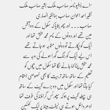
‘اے ڈبلیو ناصر صاحب ملک بشیر صاحب ملک
نظیر احمد اعوان صاحب جہانگیر انصاری
صاحب۔۔۔ اور پھر بتایا کہ سکول کے دو آ فس
مین تھے اور دونوں کے نام محمد بخش تھا اور
ایک کو پکارتے تو دونوں متوجہ ہو جاتے تھے
اس لیے ایک کو رنگ گورا ہونے کی وجہ سے
محمد بخش چٹا کہا جانے لگا تھا سکول میں بچوں کو
تعلیم کے ساتھ ساتھ تربیت کا بھی خصوصی اہتمام
کیا جاتا تھا اور سکول میں دو بڑے گیٹ کے ساتھ
ہی پہلے گیٹ پر جو کہ سپورٹس گراؤنڈ کی طرف تھا
ادھر داخل ہوتے ہی لیفٹ ہینڈ پر ایک کنٹین