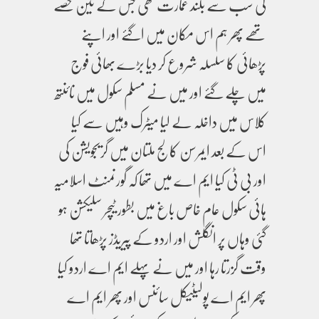
کی سب سے بلند عمارت تھی جس کے تین حصے
تھے پھر ہم اس مکان میں اگئے اور اپنے
پڑھائی کا سلسلہ شروع کر دیا بڑے بھائی فوج
میں چلے گئے اور میں نے مسلم سکول میں نائنتھ
کلاس میں داخلہ لے لیا میٹرک وہیں سے کیا
اس کے بعد ایمرسن کالج ملتان میں گریجویشن کی
اور بی ٹی کیا ایم اے میں تھا کہ گورنمنٹ اسلامیہ
ہائی سکول عام خاص باغ میں بطور ٹیچر سلیکشن ہو
گئی وہاں پر انگلش اور اردو کے پیریڈز پڑھاتا تھا
وقت گزرتا رہا اور میں نے پہلے ایم اے اردو کیا
پھر ایم اے پولیٹیکل سائنس اور پھر ایم اے