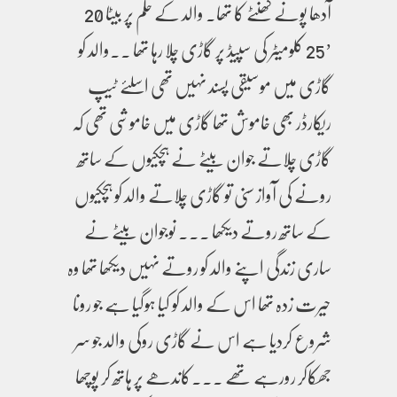
آدھا پونے گھنٹے کا تھا۔ والد کے حکم پر بیٹا 20
’25 کلومیٹر کی سپیڈ پر گاڑی چلا رہا تھا ۔۔والد کو
گاڑی میں موسیقی پسند نہیں تھی اسلئے ٹیپ
ریکارڈر بھی خاموش تھا گاڑی میں خاموشی تھی کہ
گاڑی چلاتے جوان بیٹے نے ہچکیوں کے ساتھ
رونے کی آواز سنی تو گاڑی چلاتے والد کو ہچکیوں
کے ساتھ روتے دیکھا ۔۔۔ نوجوان بیٹے نے
ساری زندگی اپنے والد کو روتے نہیں دیکھا تھا وہ
حیرت زدہ تھا اس کے والد کو کیا ہوگیا ہے جو رونا
شروع کردیا ہے اس نے گاڑی روکی والد جو سر
جھکاکر رورہے تھے ۔۔۔کاندھے پر ہاتھ کر پوچھا