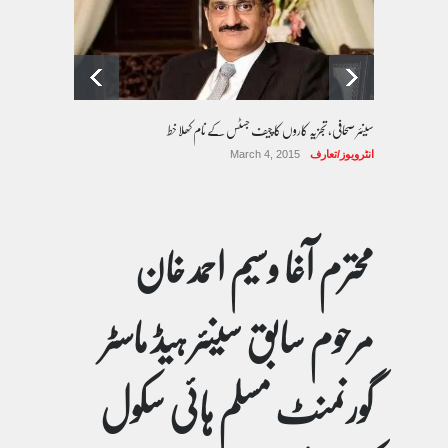
سینئر صحافی، تجزیہ کاروں کا چیف جسٹس کے نام کھلا خط
انٹرویوز/تعارف
March 4, 2015
محترم آغا وسیم احمد خان
مرحوم سابق سینئر ہیڈ ماسٹر
گورنمنٹ مسلم ہائی سکول