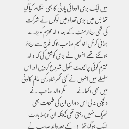
میں ایک بڑی الودائی پارٹی کا بھی انتظام کیا گیا
تھا جس میں بڑی تعداد میں لوگوں نے شرکت
کی تھی ریٹائرمنٹ کے بعد والد محترم کو بڑے
بھائی کرنل اغا نسیم صاحب جو کہ فوج سے ریٹائر
ہو گئے تھے انہوں نے بڑی کوشش کی کہ والد
محترم کوئی پرائیویٹ سکول شروع کردیں اور اس
سلسلے میں انہوں نے کئی گھر شاہ رکن عالم کالونی
میں بھی دکھائے۔۔۔ مگر والد صاحب نے
دلچسپی نہ لی اس دوران ان کی طبیعت بھی
ٹھیک نہیں رہتی تھی کیونکہ ان کو پہلا ہارٹ
اٹیک ہو گیا تھا اس کے بعد والد صاحب نے