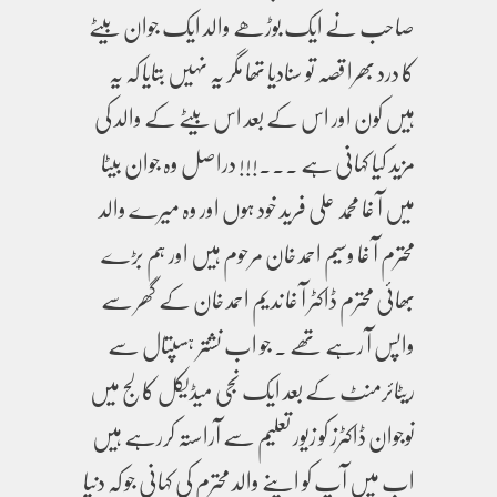
صاحب نے ایک بوڑھے والد ایک جوان بیٹے
کا درد بھرا قصہ تو سنادیا تھا مگر یہ نہیں بتایا کہ یہ
ہیں کون اور اس کے بعد اس بیٹے کے والد کی
مزید کیا کہانی ہے ۔۔۔!!! دراصل وہ جوان بیٹا
میں آ غا محمد علی فرید خود ہوں اور وہ میرے والد
محترم آ غا وسیم احمد خان مرحوم ہیں اور ہم بڑے
بھائی محترم ڈاکٹر آ غا ندیم احمد خان کے گھر سے
واپس آ رہے تھے ۔ جو اب نشتر ہسپتال سے
ریٹائرمنٹ کے بعد ایک نجی میڈیکل کالج میں
نوجوان ڈاکٹرز کو زیور تعلیم سے آراستہ کررہے ہیں
اب میں آپ کو اپنے والد محترم کی کہانی جو کہ دنیا