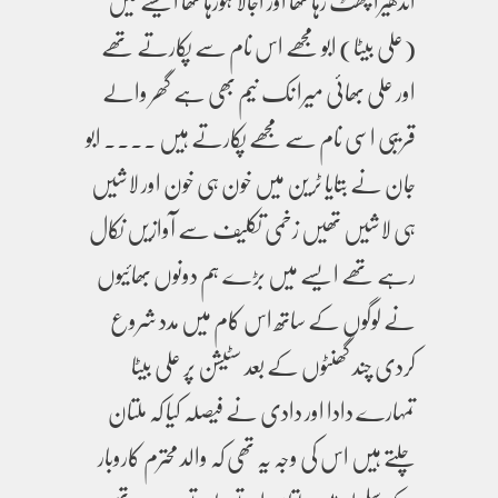
اندھیرا چھٹ رہا تھا اور اجالا ہورہا تھا ایسے میں
(علی بیٹا) ابو مجھے اس نام سے پکارتے تھے
اور علی بھائی میرا نک نیم بھی ہے گھر والے
قریبی اسی نام سے مجھے پکارتے ہیں ۔۔۔۔ ابو
جان نے بتایا ٹرین میں خون ہی خون اور لاشیں
ہی لاشیں تھیں زخمی تکلیف سے آوازیں نکال
رہے تھے ایسے میں بڑے ہم دونوں بھائیوں
نے لوگوں کے ساتھ اس کام میں مدد شروع
کردی چند گھنٹوں کے بعد سٹیشن پر علی بیٹا
تمہارے دادا اور دادی نے فیصلہ کیا کہ ملتان
چلتے ہیں اس کی وجہ یہ تھی کہ والد محترم کاروبار