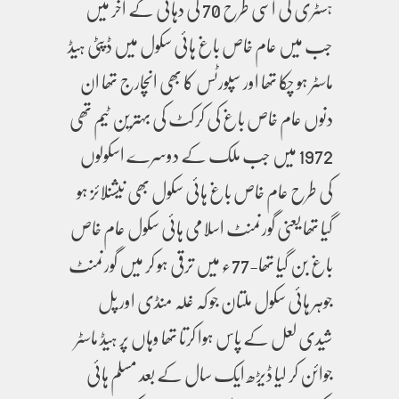
ہسٹری کی اسی طرح 70 کی دہائی کے اخر میں
جب میں عام خاص باغ ہائی سکول میں ڈپٹی ہیڈ
ماسٹر ہو چکا تھا اور سپورٹس کا بھی انچارج تھا ان
دنوں عام خاص باغ کی کرکٹ کی بہترین ٹیم تھی
1972 میں جب ملک کے دوسرے اسکولوں
کی طرح عام خاص باغ ہائی سکول بھی نیشنلائز ہو
گیا تھا یعنی گورنمنٹ اسلامی ہائی سکول عام خاص
باغ بن گیا تھا-77ء میں ترقی ہو کر میں گورنمنٹ
جوہر ہائی سکول ملتان جو کہ غلہ منڈی اور پل
شیدی لعل کے پاس ہوا کرتا تھا وہاں پر ہیڈ ماسٹر
جوائن کر لیا ڈیڑھ ایک سال کے بعد مسلم ہائی