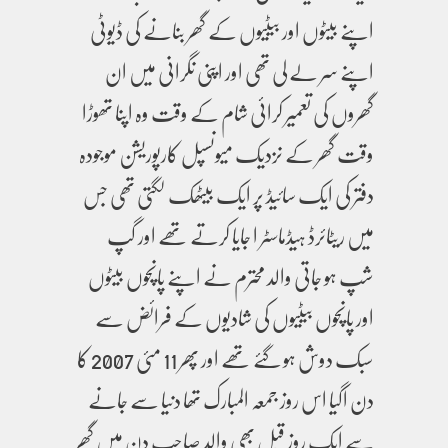
اپنے بیٹوں اور بیٹیوں کے گھر بنانے کی ڈیوٹی
اپنے سر لے لی تھی اور اپنی نگرانی میں ان
گھروں کی تعمیر کرائی شام کے وقت وہ اپنا تھوڑا
وقت گھر کے نزدیک میونسپل کارپوریشن موجودہ
دفتر کی ایک سائیڈ پر ایک بیٹھک لگتی تھی جس
میں ریٹائرڈ ہیڈماسٹر ا جایا کرتے تھے اور گپ
شپ ہو جاتی والد محترم نے اپنے پانچوں بیٹوں
اور پانچوں بیٹیوں کی شادیوں کے فرائض سے
سبک دوش ہو گئے تھے اور پھر 11 مئی 2007 کا
دن اگیا اس روز جمعہ المبارک تھا دنیا سے جانے
سے ایک روز قبل بھی والد صاحب دن میں گھر