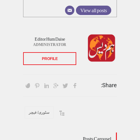
View all posts
Editor Hum Daise
ADMINISTRATOR
PROFILE
Share:
سٹوری/ فیچر
Posts Carousel