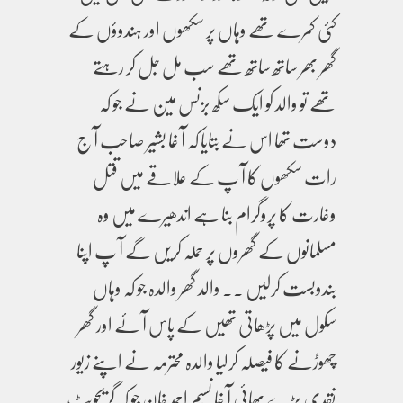
کئی کمرے تھے وہاں پر سکھوں اور ہندوؤں کے
گھر بھر ساتھ ساتھ تھے سب مل جل کر رہتے
تھے تو والد کو ایک سکھ بزنس مین نے جو کہ
دوست تھا اس نے بتایا کہ آ غا بشیر صاحب آ ج
رات سکھوں کا آ پ کے علاقے میں قتل
وغارت کا پروگرام بنا ہے اندھیرے میں وہ
مسلمانوں کے گھروں پر حملہ کریں گے آ پ اپنا
بندوبست کرلیں ۔۔ والد گھر والدہ جو کہ وہاں
سکول میں پڑھاتی تھیں کے پاس آ ئے اور گھر
چھوڑنے کا فیصلہ کرلیا والدہ محترمہ نے اپنے زیور
نقدی بڑے بھائی آ غا نسیم احمد خان جو کہ گریجویٹ