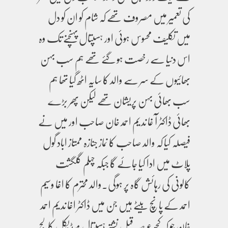
کی تعمیر میں مصروف تھے کہ شام کو ان کو دل
میں تکلیف محسوس ہوئی اور ہسپتال پہنچنے تک وہ
اس دنیا سے رخصت ہو گئے تھے ہم سب بہن
بھائیوں کے سر سے والد کا سایہ اٹھ گیا تھا ہم
سب بھائی بہن پریشان تھے لیکن پھر بڑے
بھائی ڈاکٹر آ غا ندیم احمد خان صاحب اور میں نے
فیصلہ کیا کہ والد صاحب کا نماز جنازہ ممتاز اباد گول
پلاٹ میں ادا کیا جائے گا جبکہ چہلم گلگشت
کالونی کی رہائش گاہ پر ہوگی۔والد محترم کا اغا وسیم
احمد کے پانچ بیٹے ہیں جن میں ڈاکٹر اغا ندیم احمد
خان جو کہ کچھ عرصہ قبل نشتر ہسپتال میڈیکل کالج