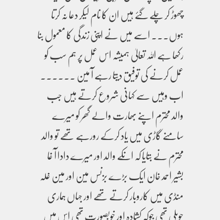
چھوڑ کر چلے گئے ہیں ان کا نام لیکر دعا نہ کرتا
ہوں۔۔۔ اسے میں نے اپنی زندگی کا معمول بنا
رکھا ہے اللہ تعالیٰ ہمیشہ اس عمل پر ہم سب کو
عمل کرنے کی توفیق دیتا رہے آ مین ۔۔۔۔۔۔
اب وہیں سے کہانی شروع کرتے ہیں جب
والد محترم اپنے بھارت والے گھر کو میرے
سامنے گاڑی میں یاد کرکے رورہے تھے تو والد
محترم نے بتایا کہ انکے والد اور میرے دادا آ غا
بشیر احمد خان ایک بڑے بزنس مین اور مین غلہ
منڈی میں کاروبار کرتے تھے اور جہاں ہماری
حویلی تھی جوکہ کشادہ اور خوبصورت تھی اس میں