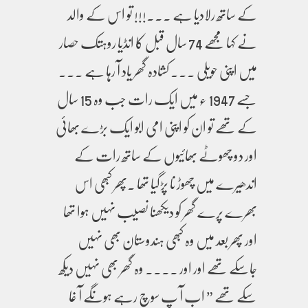
کے ساتھ رلادیا ہے ۔۔۔!!! تو اس کے والد
نے کہا مجھے 74 سال قبل کا انڈیا روہتک حصار
میں اپنی حویلی ۔۔۔ کشادہ گھر یاد آ رہا ہے ۔۔۔
جسے 1947 ء میں ایک رات جب وہ 15 سال
کے تھے تو ان کو اپنی امی ابو ایک بڑے بھائی
اور دو چھوٹے بھائیوں کے ساتھ رات کے
اندھیرے میں چھوڑ نا پڑگیا تھا ۔پھر کبھی اس
بھرے پرے گھر کو دیکھنا نصیب نہیں ہوا تھا
اور پھر بعد میں وہ کبھی ہندوستان بھی نہیں
جاسکے تھے اور اور ۔۔۔۔ وہ گھر بھی نہیں دیکھ
سکے تھے ” اب آ پ سوچ رہے ہونگے آ غا