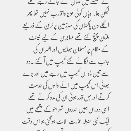
کے سلسلے میں ملتان اتے جاتے رہے تھے
لیکن ہمارا وہاں کوئی عزیز واقارب نہیں تھا پھر
اگلے دن پاکستان کی سرزمین پر ٹرین کے ذریعے
ملتان پہنچ گئے تھے مہاجرین کے لیے کینٹ
کے مقام پر مسلمان بھائیوں اور افسران کی
جانب سے لگائے گئے کیمپ میں آ گئے ۔دو
سے تین ماہ ان کیمپ میں رہے میں اور بڑے
بھائی اس کیمپ میں انے والوں کی خدمت
کرتے اور جس قدر ہوتی ان کی مدد کر تے تھے
اسی دوران ہمیں اندرون شہر ہنو کے چھجے میں
ایک کئی منزلہ عمارت الاٹ ہو گئی جو اس وقت