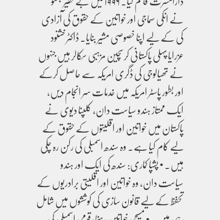
دارالمسرت قائم کیا۔ ۱۹۹۶ میں بے نظیر بھٹو
نے انکی سماجی اور خواتین کے حقوق کی آزادی
کی کے لیے اپنا خصوصی مشیر بنایا۔ ڈاکٹر خشنود
عزرایا پہلی پاکستانی کرسچین مزہبی سکالر ہیں جنہوں
نے تھیالوجی کی ڈگری امریکہ سے حاصل کرکے
اور بطور پاسٹر امریکہ میں خدمات سر انجام دیں،
ایک ممتاز ہندو سیاست دان، کلپنا دیوی نے
پاکستان میں خواتین اور اقلیتوں کے حقوق کے
لیے کام کیا ہے۔ وہ سندھ اسمبلی کی رکن رہ چکی
ہیں۔ • پشپا کماری: سندھ کی ایک اور ہندو
سیاست دان، وہ خواتین اور اقلیتی برادریوں کے
تحفظ کے لیے قانون سازی کی کوششوں میں شامل
رہی ہیں۔ • مسیحی خواتین رہنما: قومی اسمبلی کی