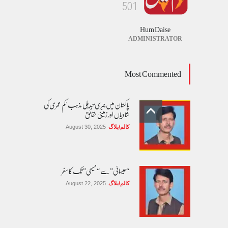
5
0
1
Hum Daise
ADMINISTRATOR
Most Commented
پاکستان میں جبری تبدیلی مذہب 'کم عمری کی
شادیاں اور زمینی حقائق
کالم/بلاگ
August 30, 2025
“عیسائی” سے “مسیحی” تک کا سفر
کالم/بلاگ
August 22, 2025