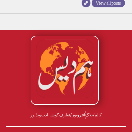
View all posts
کالم/بلاگ
انٹرویوز/تعارف
گوشہ ادب
ویڈیوز