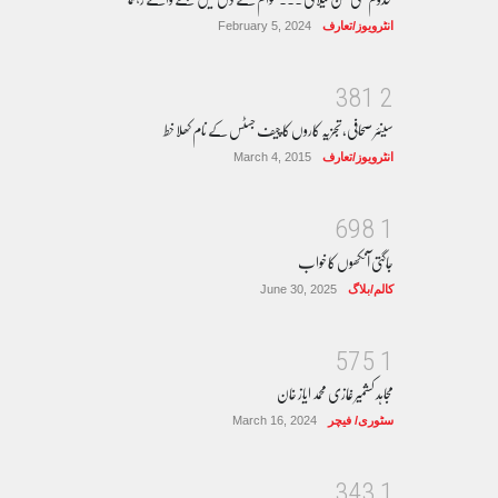
انٹرویوز/تعارف
February 5, 2024
3
8
1
2
سینئر صحافی، تجزیہ کاروں کا چیف جسٹس کے نام کھلا خط
انٹرویوز/تعارف
March 4, 2015
6
9
8
1
جاگتی آنکھوں کا خواب
کالم/بلاگ
June 30, 2025
5
7
5
1
مجاہد کشمیر غازی محمد ایاز خان
سٹوری/ فیچر
March 16, 2024
3
4
3
1