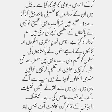
کرکے احساس مرحومی کا شرکار کیا ہے۔ ذیل
میں ان کے کرداروں کا تفصیلی جائزہ پیش کیا گیا
ہے: 1. تعلیم میں شراکت مذہبی اقلیتی خواتین
نے پاکستان کے تعلیمی شعبے کی ترقی میں اہم
کردار ادا کیا ہے، خاص طور پر مشنری اسکولوں اور
کالجوں کے ذریعے جنہوں نے پاکستانیوں کی
نسلوں کو تعلیم دی ہے، مذہبی پس منظر سے قطع
نظر ۔ کرسچین خواتین اور تعلیم: کرسچین خواتین
مشنری اسکولوں کو چلانے میں سب سے آگے
رہی ہیں، جن میں سے اکثر نے تعلیمی فضیلت
کے لیے شہرت حاصل کی ہے۔ کیتھولک
راہباؤں کے قائم کردہ کانونٹ آف جیسس اینڈ