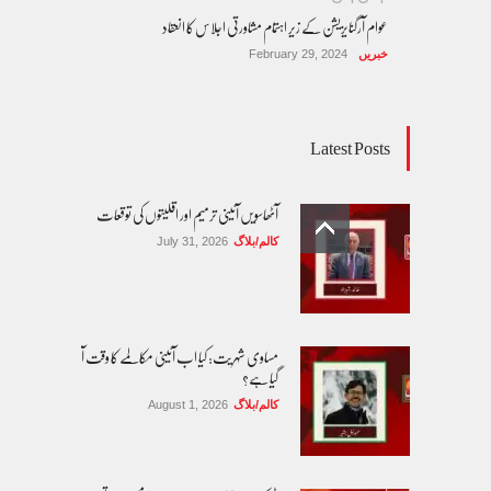
عوام آرگنایزیشن کے زیر اہتمام مشاورتی اجلاس کا انعقاد
خبریں
February 29, 2024
Latest Posts
آٹھاسویں آئینی ترمیم اور اقلیتوں کی توقعات
کالم/بلاگ
July 31, 2026
مساوی شہریت: کیا اب آئینی مکالمے کا وقت آ
گیا ہے؟
کالم/بلاگ
August 1, 2026