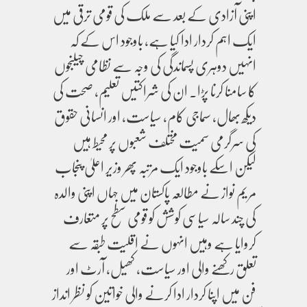
اپنی آزادی کے بعد سے ملک کی قومی ترقی میں
ایک اہم کردار ادا کیا ہے، باوجود اس کے کہ
انہیں دوہری پسماندگی کی وجہ سے نظامی چیلنجوں
کا سامنا کرنا پڑا۔ ان کی شراکتیں تعلیم، صحت کی
دیکھ بھال، سماجی کام، سیاست، اور انسانی حقوق
کی سرگرمی سمیت مختلف شعبوں پر محیط ہیں
لیکن اسکے باوجود ایک مرتبہ پھر وزیر اعلیٰ پنجاب
مریم نواز نے مطالعہ پاکستان میں جہاں اپنی والدہ
کی چند سالہ سیاسی کوشش کو قومی سطح پر متعارف
کروایا ہے وہیں انہوں نے اقلیت طبقہ سے
تعلق رکھنے والی اور سیاست، کھیل، آرٹ اور
فن میں اپنا کردار ادا کرنے والی خواتین کو نظر انداز