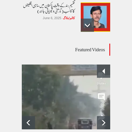
تقسیم ہند کے وقت پاکستان میں مذہبی اقلیتوں
کا تناسب( تاریخی و تجزیاتی جائزہ)
کالم/بلاگ
June 6, 2025
عالمی یومِ خواتین اور پاکستان کی غیر محفوظ اقلیتی
Featured Videos
بیٹیاں
کالم/بلاگ
March 7, 2026
پسند کی شادیوں کا بڑھتا ہوا رجحان اور راولپنڈی
کی یوسیز میں اندارج پر پابندی ایک نیا تنازعہ
کالم/بلاگ
October 14, 2025