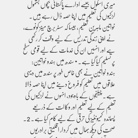
میری اسکول جیسے ادارے پاکستانی بچوں بشمول
لڑکیوں کی تعلیم میں اپنا حصہ ڈال رہے ہیں۔
خواتین ماہرین تعلیم، جیسا کہ سسٹر برچ مینز کونوے،
نے اپنی زندگی تدریس کے لیے وقف کر رکھی
ہے اور انہیں ان کی خدمات کے لیے قومی سطح
پر تسلیم کیا گیا ہے۔ • سندھ میں ہندو خواتین:
ہندو خواتین نے بھی خاص طور پر سندھ میں دیہی
علاقوں میں تعلیم کو فروغ دینے میں اپنا حصہ ڈالا
ہے۔ چیلنجوں کے باوجود، انہوں نے لڑکیوں کی
تعلیم کے لیے تعلیم اور وکالت کے ذریعے
پسماندہ کمیونٹیز کی ترقی کے لیے کام کیا ہے۔ 2.
صحت کی دیکھ بھال میں کردار اقلیتی برادریوں