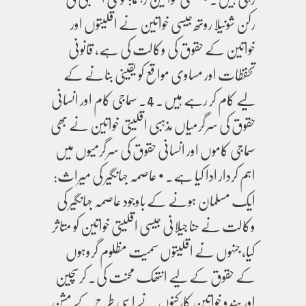
رکن شونیلا روتھ جیسی خواتین نے اقلیتوں اور
خواتین کے حقوق کی وکالت کی ہے، قانونی
تحفظات اور مساوی مواقع کو یقینی بنانے کے
لیے کام کر رہے ہیں۔ 4. سماجی کام اور انسانی
حقوق کی سرگرمیاں مذہبی اقلیتی خواتین نے بھی
سماجی کاموں اور انسانی حقوق کی سرگرمیوں میں
اہم کردار ادا کیا ہے۔ • عاصمہ جہانگیر کی میراث:
ایک مسلمان ہونے کے باوجود عاصمہ جہانگیر کی
وکالت نے حنا جیلانی جیسی اقلیتی خواتین کو متاثر
کیا، جنہوں نے اقلیتوں سمیت مظلوم گروہوں
کے حقوق کے لیے انتھک محنت کی۔ کرسچین
اور ہندو خواتین کارکنوں نے اسی طرح کے مشن