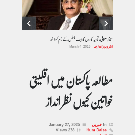
سینئر صحافی، تجزیہ کاروں کا چیف جسٹس کے نام کھلا خط
انٹرویوز/تعارف
March 4, 2015
مطالعہ پاکستان میں اقلیتی
خواتین کیوں نظر انداز
In
خبریں
January 27, 2025
238 Views
Hum Daise