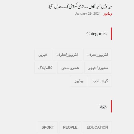
میرا دیس ' میرا گاوں ۔۔شانتی نگرپیش کار۔۔عدیل حفیظ
ویڈیوز
January 29, 2024
Categories
انٹرویوز تعرف
انٹرویوز/تعارف
خبریں
سٹوری/ فیچر
شعرو سخن
کالم/بلاگ
گوشہ ادب
ویڈیوز
Tags
SPORT
PEOPLE
EDUCATION