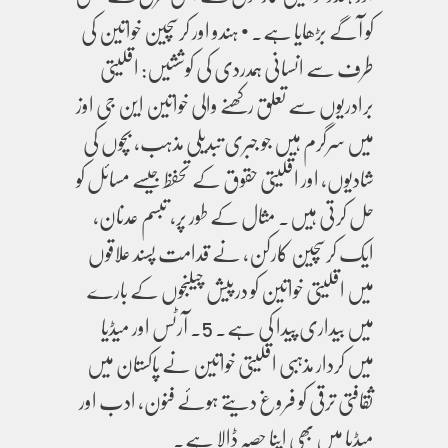
کو آگے بڑھایا ہے۔ • ہندو اور کرسچین خواتین کی
طرف سے انسانی ہمدردی کی کوششیں: اقلیتی
برادریوں سے تعلق رکھنے والی خواتین این جی اوز
میں سرگرم ہیں جو جبری تبدیلی مذہب، بچوں کی
شادیوں، اور اقلیتی حقوق کے تحفظ جیسے مسائل کو
حل کرتی ہیں۔ مثال کے طور پر، تبسم عدنان،
ایک کرسچین کارکن، نے قدامت پسند علاقوں
میں اقلیتی خواتین کو درپیش چیلنجوں کے بارے
میں بیداری پیدا کی ہے۔ 5. آرٹس اور میڈیا
میں کردار مذہبی اقلیتی خواتین نے پاکستان میں
ثقافتی ترقی کو فروغ دیتے ہوئے فنون، ادب اور
میڈیا میں بھی اپنا حصہ ڈالا ہے۔