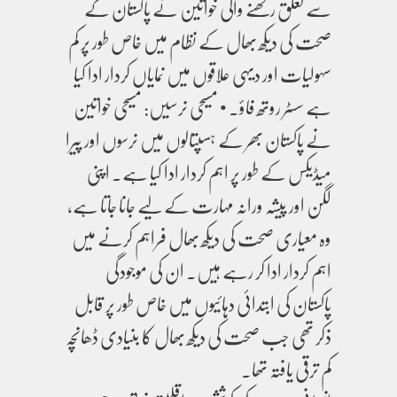
سے تعلق رکھنے والی خواتین نے پاکستان کے
صحت کی دیکھ بھال کے نظام میں خاص طور پر کم
سہولیات اور دیہی علاقوں میں نمایاں کردار ادا کیا
ہے سسٹر روتھ فاؤ۔ • مسیحی نرسیں: مسیحی خواتین
نے پاکستان بھر کے ہسپتالوں میں نرسوں اور پیرا
میڈیکس کے طور پر اہم کردار ادا کیا ہے۔ اپنی
لگن اور پیشہ ورانہ مہارت کے لیے جانا جاتا ہے،
وہ معیاری صحت کی دیکھ بھال فراہم کرنے میں
اہم کردار ادا کر رہے ہیں۔ ان کی موجودگی
پاکستان کی ابتدائی دہائیوں میں خاص طور پر قابل
ذکر تھی جب صحت کی دیکھ بھال کا بنیادی ڈھانچہ
کم ترقی یافتہ تھا۔