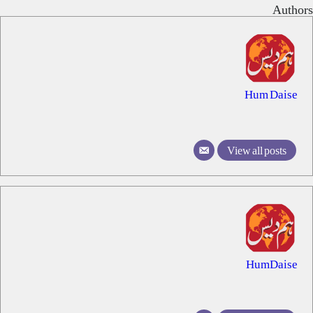
Authors
Hum Daise
View all posts
HumDaise