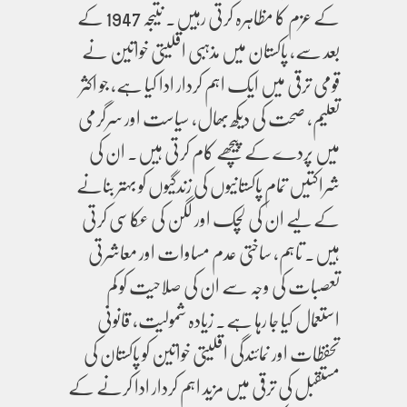
کے عزم کا مظاہرہ کرتی رہیں۔ نتیجہ 1947 کے
بعد سے، پاکستان میں مذہبی اقلیتی خواتین نے
قومی ترقی میں ایک اہم کردار ادا کیا ہے، جو اکثر
تعلیم، صحت کی دیکھ بھال، سیاست اور سرگرمی
میں پردے کے پیچھے کام کرتی ہیں۔ ان کی
شراکتیں تمام پاکستانیوں کی زندگیوں کو بہتر بنانے
کے لیے ان کی لچک اور لگن کی عکاسی کرتی
ہیں۔ تاہم، ساختی عدم مساوات اور معاشرتی
تعصبات کی وجہ سے ان کی صلاحیت کو کم
استعمال کیا جا رہا ہے۔ زیادہ شمولیت، قانونی
تحفظات اور نمائندگی اقلیتی خواتین کو پاکستان کی
مستقبل کی ترقی میں مزید اہم کردار ادا کرنے کے