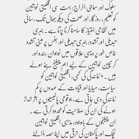
سلوک اور سماجی اخراج: بہت سی اقلیتی خواتین
کو تعلیم، روزگار اور صحت کی دیکھ بھال تک رسائی
میں نظامی امتیاز کا سامنا کرنا پڑتا ہے۔ جبری
تبدیلی اور تشدد: جبری تبدیلی اور جنس پر مبنی تشدد
خاص طور پر دیہی علاقوں میں نوجوان ہندو اور
کرسچین خواتین کے لیے اہم چیلنج بنے ہوئے
ہیں۔ • نمائندگی کی کمی: اقلیتی خواتین کو
سیاست، میڈیا اور قیادت کے عہدوں پر کم
نمائندگی دی جاتی ہے، جو قومی پالیسیوں پر اثر انداز
ہونے کی ان کی صلاحیت کو محدود کرتی ہے۔
ان چیلنجوں کے باوجود، مذہبی اقلیتی خواتین
لچک اور پاکستان کی ترقی میں اپنا حصہ ڈالنے