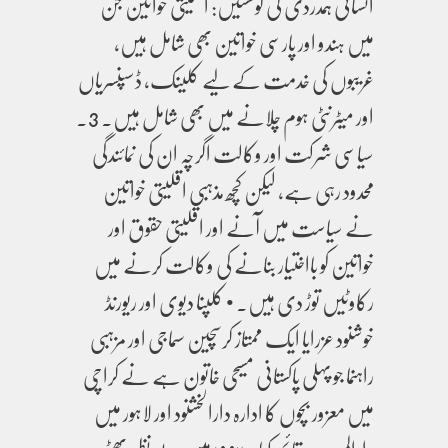
انسانی ہمدردی کی کوششیں: اقلیتی خواتین جن
میں ہندو اور پارسی خواتین بھی شامل ہیں،
غریبوں کی خدمت کے لیے کلینک، ڈسپنسریاں
اور میٹرنٹی ہوم چلانے میں بھی شامل ہیں۔ 3.
سیاسی شرکت اور وکالت اگرچہ ان کی نمائندگی
محدود رہی ہے، لیکن کچھ مذہبی اقلیتی خواتین
نے سیاست میں آنے اور اقلیتی حقوق اور
خواتین کو بااختیار بنانے کی وکالت کرنے میں
رکاوٹیں توڑ دی ہیں۔ • کلپنا دیوی اور ریورنڈ
خوشنود عزرایا ایک ممتاز کرسچین سماجی اور مزہبی
راہنما جو پہلی پاکستانی مسیحی خاتون ہے نے کراچی
میں معزور بچوں کا ادارہ دارالخشنود اور لاہور میں