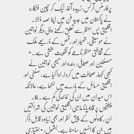
پرفارمنس آرٹس: زبیدہ آغا، ایک کرسچین فنکارہ
نے پاکستان میں جدید فن میں اپنا حصہ ڈالا۔
اقلیتی پس منظر سے تعلق رکھنے والی دیگر خواتین
نے موسیقی، تھیٹر اور رقص کے ذریعے ملک
کے ثقافتی منظر نامے کو تقویت بخشی ہے۔ •
مصنفین اور صحافی: ہندو اور مسیحی خواتین نے
کبھی کبھار صحافت میں کردار ادا کیا ہے، صنفی اور
اقلیتی مسائل کے بارے میں لکھا ہے، حالانکہ
اس میدان میں ان کی نمائندگی کم ہے۔ 6.
چیلنجوں پر قابو پانا مذہبی اقلیتی خواتین کی شراکتیں
ان رکاوٹوں کے پیش نظر اور بھی زیادہ قابل ذکر
ہیں جن کا انہیں سامنا ہے، بشمول: • امتیازی