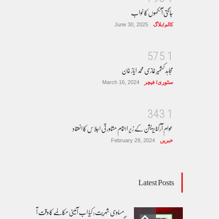
جاگتی آنکھوں کا خواب
کالم/بلاگ
June 30, 2025
5
7
5
1
مجاہد کشمیر غازی محمد ایاز خان
سٹوری/ فیچر
March 16, 2024
3
4
3
1
عوام آرگنایزیشن کے زیر اہتمام مشاورتی اجلاس کا انعقاد
خبریں
February 29, 2024
Latest Posts
مساوی شہریت: کیا اب آئینی مکالمے کا وقت آ