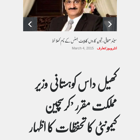
سینئر صحافی، تجزیہ کاروں کا چیف جسٹس کے نام کھلا خط
انٹرویوز/تعارف
March 4, 2015
کھیل داس کوہستانی وزیر
مملکت مقرر ’کرسچین
کیمونٹی کا تحفظات کا اظہار