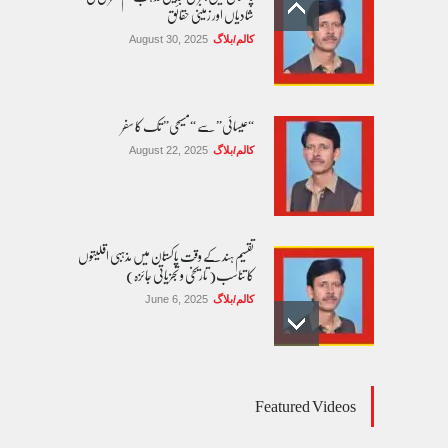
شادیاں اور زمینی حقائق
کالم/بلاگ
August 30, 2025
“عیسائی” سے “مسیحی” تک کا سفر
کالم/بلاگ
August 22, 2025
تقسیم ہند کے وقت پاکستان میں مذہبی اقلیتوں
کا تناسب( تاریخی و تجزیاتی جائزہ)
کالم/بلاگ
June 6, 2025
عالمی یومِ خواتین اور پاکستان کی غیر محفوظ اقلیتی
Featured Videos
بیٹیاں
کالم/بلاگ
March 7, 2026