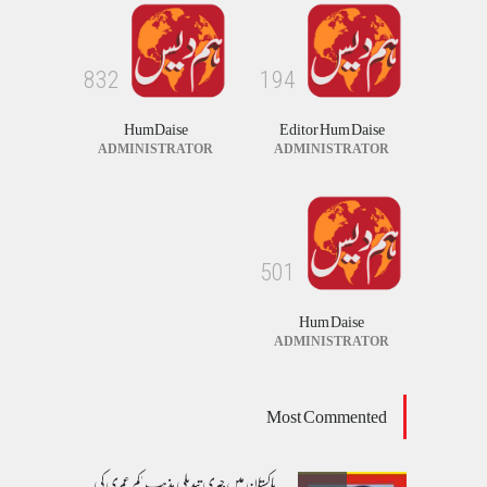
طوفان نوح کی بازگشت....
8
3
2
1
9
4
کالم/بلاگ
August 8, 2026
HumDaise
Editor Hum Daise
ADMINISTRATOR
ADMINISTRATOR
5
0
1
Hum Daise
ADMINISTRATOR
Most Commented
پاکستان میں جبری تبدیلی مذہب 'کم عمری کی