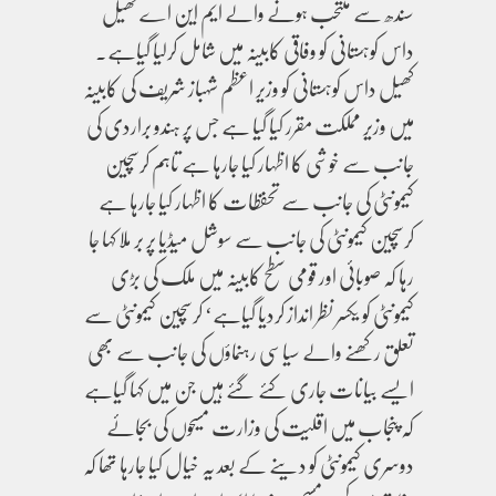
سندھ سے منتحب ہونے والے ایم این اے کھیل
داس کوہستانی کو وفاقی کابینہ میں شامل کرلیا گیاہے۔
کھیل داس کوہستانی کو وزیر اعظم شہباز شریف کی کابینہ
میں وزیر مملکت مقرر کیا گیا ہے جس پر ہندو براردی کی
جانب سے خوشی کا اظہار کیا جارہا ہے تاہم کرسچین
کیمونٹی کی جانب سے تحفظات کا اظہار کیا جارہا ہے
کرسچین کیمونٹی کی جانب سے سوشل میڈیا پر بر ملا کہا جا
رہا کہ صوبائی اور قومی سطح کابینہ میں ملک کی بڑی
کیمونٹی کو یکسر نظر انداز کردیا گیاہے‘ کرسچین کیمونٹی سے
تعلق رکھنے والے سیاسی رہنماؤں کی جانب سے بھی
ایسے بیانات جاری کئے گئے ہیں جن میں کہا گیاہے
کہ پنجاب میں اقلیت کی وزارت مسیحوں کی بجائے
دوسری کیمونٹی کو دینے کے بعد یہ خیال کیا جارہا تھا کہ