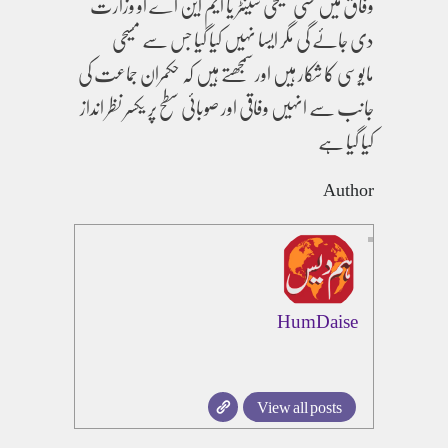
وفاق میں کسی مسیحی سینٹر یا ایم این اے او وزارت
دی جائے گی مگر ایسا نہیں کیا گیا جس سے مسیحی
مایوسی کا شکار ہیں اور سمجھتے ہیں کہ حکمران جماعت کی
جانب سے انہیں وفاقی اور صوبائی سطح پر یکسر نظر انداز
کیا گیا ہے
Author
HumDaise
View all posts