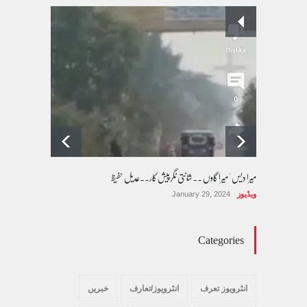
پسند کی شادیوں کا بڑھتا ہوا رجحان اور راولپنڈی
کی یوسیز میں اندارج پر پابندی ایک نیا تنازعہ
کالم/بلاگ
October 14, 2025
میرا دیس ' میرا گاوں ۔۔شانتی نگرپیش کار۔۔عدیل حفیظ
ویڈیوز
January 29, 2024
Categories
انٹرویوز تعرف
انٹرویوز/تعارف
خبریں