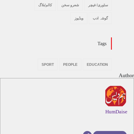
سٹوری/ فیچر
شعرو سخن
کالم/بلاگ
گوشہ ادب
ویڈیوز
Tags
SPORT
PEOPLE
EDUCATION
Author
HumDaise