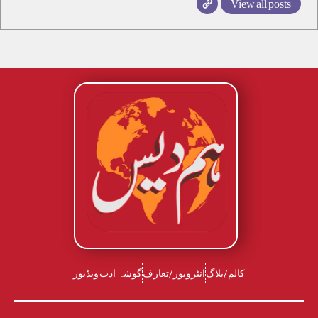
View all posts
کالم/بلاگ
انٹرویوز/تعارف
گوشہ ادب
ویڈیوز