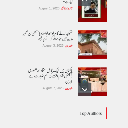
گیا ہے؟
کالم/بلاگ
August 1, 2026
ٹھیکیدار نے کام ادھورا چھوڑ دیا ' مسیحی زیر تعمیر
چرچ میں عبادت کرنے پر مجبور
خبریں
August 3, 2026
پاکستان مِیں ا یک قابل اعتماد اور جمہوری
ڈیجیٹل نظام وقت کی اہم ضرورت ہے'
ماہرین
خبریں
August 7, 2026
پنجاب سول سوسائٹی نیٹ ورک کے زیرِ اہتمام
Top Authors
ضلعی سطحی پر اورینٹیشن سیشن کا انعقاد
خبریں
August 7, 2026