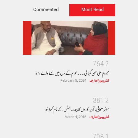
Commented
Most Read
7
6
4
2
مخدوم علی حسن گیلانی ۔۔۔عوام کے دل میں بسنے والے رہنما
انٹرویوز/تعارف
February 5, 2024
3
8
1
2
سینئر صحافی، تجزیہ کاروں کا چیف جسٹس کے نام کھلا خط
انٹرویوز/تعارف
March 4, 2015
7
9
8
1