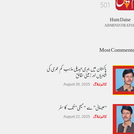
5
0
1
Hum Daise
ADMINISTRATO
Most Comment
پاکستان میں جبری تبدیلی مذہب 'کم عمری کی
شادیاں اور زمینی حقائق
کالم/بلاگ
August 30, 2025
“عیسائی” سے “مسیحی” تک کا سفر
کالم/بلاگ
August 22, 2025