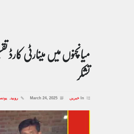
میانچنوں میں مینارٹی کارڈ تق
تشکر
In
خبریں
March 24, 2025
روبینہ یون