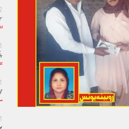
2
سی
ان
1
جا
کا
1
مجا
سٹ
1
عو