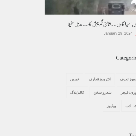
یس ' میرا گاوں ۔۔شانتی نگرپیش کار۔۔عدیل حفیظ
January 29, 2024
Categori
ویوز تعرف
انٹرویوز/تعارف
خبریں
ری/ فیچر
شعرو سخن
کالم/بلاگ
ہ ادب
ویڈیوز
Ta