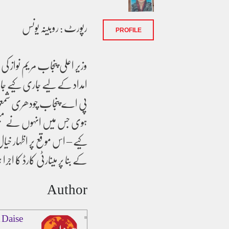
رپورٹ : روبینہ یونس
PROFILE
وزیر اعلی پنجاب مریم نواز 
امداد کے لیے جاری کیے جان
پی اے پنجاب چودھری شمعون
ہوی جس میں انہوں نے مسیحی
کیے – اس موقع پر اظہار خیا
کے بنا پر مینارٹی کارڈ کا 
Author
 Daise