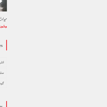
میرا د
ویڈیوز
es
انٹر
سٹو
گوش
gs