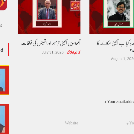
R
 کیا اب آئینی مکالمے کا
آٹھاسویں آئینی ترمیم اور اقلیتوں کی توقعات
ed
ے؟
کالم/بلاگ
July 31, 2026
August 1, 202
Your email addres