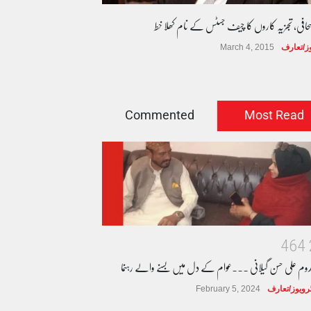
صحافی، تجزیہ کاروں کا چیف جسٹس کے نام کھلا خط
وز/تعارف
March 4, 2015
Commented
Most Read
4
6
4
دوم علی حسن گیلانی ۔۔۔عوام کے دل میں بسنے والے رہنما
ٹرویوز/تعارف
February 5, 2024