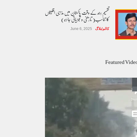
تقسیم ہند کے وقت پاکستان میں مذہبی اقلیتوں
کا تناسب( تاریخی و تجزیاتی جائزہ)
کالم/بلاگ
June 6, 2025
عالمی یومِ خواتین اور پاکستان کی غیر محفوظ اقلیتی
بیٹیاں
Featured Vide
کالم/بلاگ
March 7, 2026
پسند کی شادیوں کا بڑھتا ہوا رجحان اور راولپنڈی
کی یوسیز میں اندارج پر پابندی ایک نیا تنازعہ
کالم/بلاگ
October 14, 2025