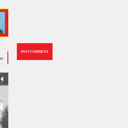
os
وڈیو کالم - کالم کار لائبہ زینب
ویڈیوز
January 24, 2024