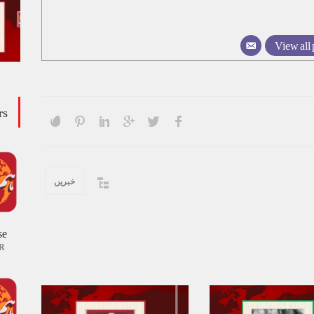
View all 
rs
خبریں
se
R