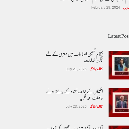
ریں
February 29, 2024
Latest Pos
نظام تعلیمی اصلاحات میں بہتری کے لئے
ناگزیر اقدامات
کالم/بلاگ
July 21, 2026
اقلیتوں کے خلاف تشدد کے بڑھتے ہوئے
واقعات 'لمحہ فکریہ
کالم/بلاگ
July 23, 2026
آٹھاسویں آئینی ترمیم اور اقلیتوں کی توقعات