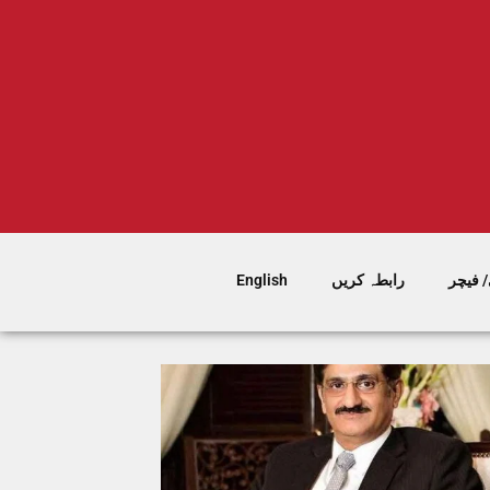
 فیچر
رابطہ کریں
English