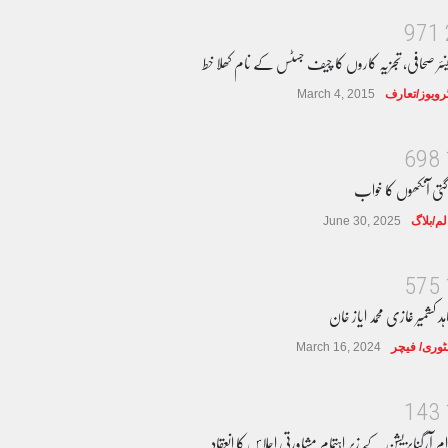
9
7
1
نئر صحافی، تجزیہ کاروں کا چیف جسٹس کے نام کھلا خط
ٹرویوز/تعارف
March 4, 2015
6
9
8
گتی آنکھوں کا خواب
لم/بلاگ
June 30, 2025
5
7
5
ہد کشمیر غازی محمد ایاز خان
وری/ فیچر
March 16, 2024
1
4
3
ام آرگنایزیشن کے زیر اہتمام مشاورتی اجلاس کا انعقاد