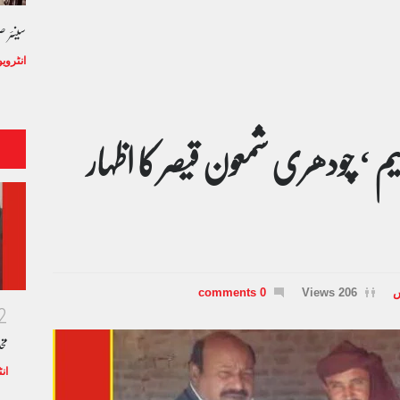
سینئر 
انٹروی
سیم ‘ چودھری شمعون قیصر کا اظہار
س
206 Views
0 comments
2
مخ
ان