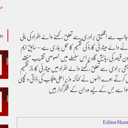
خب
کی جانب سے اقلیتی برادری سے تعلق رکھنے والے افراد کی مالی
ts
ے والے مینارٹی کارڈ کی تقسیم کا عمل جاری ہے – سابق ایم
 قیصر کی رہایش گاہ پر اس سلسلے میں خصوصی تقریب منعقد
 برادی سے تعلق رکھنے والے افراد میں مینارٹی کارڈز تقسیم
ل کرتے ہوے انہوں نے کہا کہ وزیر اعلی پنجاب کی ذاتی دلچسپی
اجرا ہوا ہے جس کے لیے وہ ان کے شکرگزار ہیں
Editor Hum