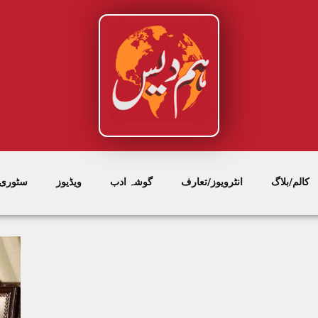
کالم/بلاگ
انٹرویوز/تعارف
گوشہ ادب
ویڈیوز
سٹوری/