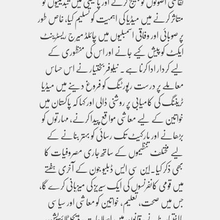
ثقافتی اصولوں کو چیلنج کرنے اور پالیسی میں تبدیلیوں کو
متاثر کرنے میں میڈیا کی اہمیت کو تسلیم کیا، خاص طور
پر صوبائی اور وفاقی اسمبلیوں میں چائلڈ میرج ریسٹرینٹ
ایکٹ کو پیش کیے جانے اور اس کی منظوری کے
لیے کردار ادا کرنا ہے۔ نیلوفر بختیار نے اس حساس
معاملے پر درست رپورٹنگ کو فروغ دینے میں میڈیا
ٹریننگ کی کامیابی پر روشنی ڈالی اور کہا کہ پاکستان میں
خواتین کے لیے معاشی مواقع پیدا کرنے، مہارتوں کو
بڑھانے اور مارکیٹ تک رسائی کو بہتر بنانے کے
لیے مختلف تنظیموں کے ساتھ جاری مصروفیات کا
بھی ذکر کیا۔این سی ایس ڈبلیو جون کے آخری ہفتے
میں قومی کانفرنسوں کی ایک سیریز کی میزبانی کرے گا،
جس میں صحت، تعلیم، خواتین کو معاشی اور سیاسی
بااختیار بنانے، قانون میں اصلاحات، ڈیجیٹلائزیشن،