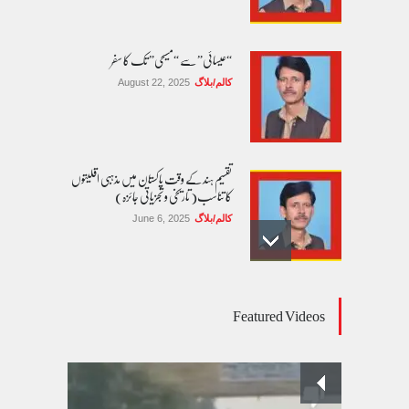
“عیسائی” سے “مسیحی” تک کا سفر
کالم/بلاگ
August 22, 2025
تقسیم ہند کے وقت پاکستان میں مذہبی اقلیتوں
کا تناسب( تاریخی و تجزیاتی جائزہ)
کالم/بلاگ
June 6, 2025
عالمی یومِ خواتین اور پاکستان کی غیر محفوظ اقلیتی
Featured Videos
بیٹیاں
کالم/بلاگ
March 7, 2026