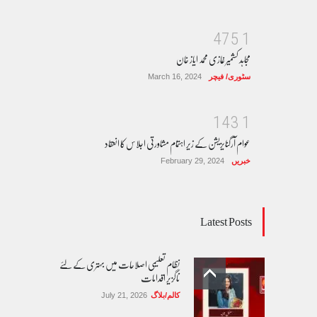
4
7
5
1
مجاہد کشمیر غازی محمد ایاز خان
سٹوری/ فیچر
March 16, 2024
1
4
3
1
عوام آرگنایزیشن کے زیر اہتمام مشاورتی اجلاس کا انعقاد
خبریں
February 29, 2024
Latest Posts
نظام تعلیمی اصلاحات میں بہتری کے لئے
ناگزیر اقدامات
کالم/بلاگ
July 21, 2026