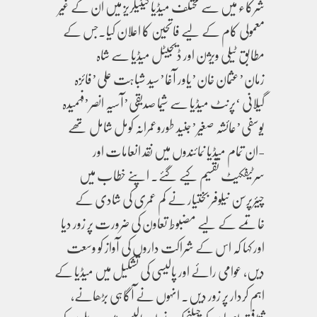
شرکاء میں سے مختلف میڈیا کیٹیگریز میں ان کے غیر
معمولی کام کے لیے فاتحین کا اعلان کیا۔جس کے
مطابق ٹیلی ویژن اور ڈیجیٹل میڈیا سے شاہ
زمان’عثمان خان’یاور آغا’سید شباہت علی’فائزہ
گیلانی ‘پرنٹ میڈیا سے شیما صدیقی’آسیہ انصر’فہمیدہ
یوسفی’عائشہ صغیر’جنید طوروعمرانہ کومل شامل تھے
-ان تمام میڈیا نمائندوں میں نقد انعامات اور
سرٹیفکیٹ تقسیم کیے گئے۔ اپنے خطاب میں
چیئرپرسن نیلوفر بختیار نے کم عمری کی شادی کے
خاتمے کے لیے مضبوط تعاون کی ضرورت پر زور دیا
اور کہا کہ اس کے شراکت داروں کی آواز کو وسعت
دیں، عوامی رائے اور پالیسی کی تشکیل میں میڈیا کے
اہم کردار پر زور دیں۔ انہوں نے آگاہی بڑھانے،