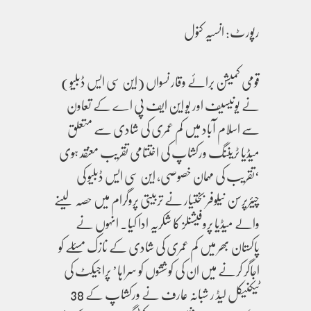
رپورٹ: انسیہ کنول
قومی کمیشن برائے وقار نسواں (این سی ایس ڈبلیو)
نے یونیسیف اور یو این ایف پی اے کے تعاون
سے اسلام آباد میں کم عمری کی شادی سے متعلق
میڈیا ٹریننگ ورکشاپ کی اختتامی تقریب معنقد ہوی
‘تقریب کی مہمان خصوصی، این سی ایس ڈبلیو کی
چیئرپرسن نیلوفر بختیار نے تربیتی پروگرام میں حصہ لینے
والے میڈیا پروفیشنلز کا شکریہ ادا کیا۔ انہوں نے
پاکستان بھر میں کم عمری کی شادی کے نازک مسئلے کو
اجاگر کرنے میں ان کی کوششوں کو سراہا’ پراجیکٹ کی
ٹیکنیکل لیڈ ر شبانہ عارف نے ورکشاپ کے 38