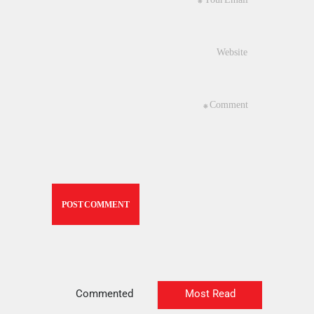
Commented
Most Read