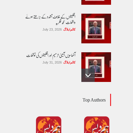
اقلیتوں کے خلاف تشدد کے بڑھتے ہوئے
واقعات 'لمحہ فکریہ
کالم/بلاگ
July 23, 2026
آٹھاسویں آئینی ترمیم اور اقلیتوں کی توقعات
کالم/بلاگ
July 31, 2026
مساوی شہریت: کیا اب آئینی مکالمے کا وقت آ
Top Authors
گیا ہے؟
کالم/بلاگ
August 1, 2026
ٹھیکیدار نے کام ادھورا چھوڑ دیا ' مسیحی زیر تعمیر