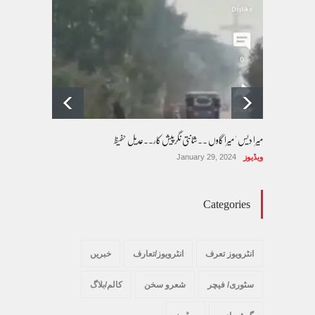
پسند کی شادیوں کا بڑھتا ہوا رجحان اور راولپنڈی
کی یوسیز میں اندارج پر پابندی ایک نیا تنازعہ
کالم/بلاگ
October 14, 2025
میرا دیس ' میرا گاوں ۔۔شانتی نگرپیش کار۔۔عدیل حفیظ
ویڈیوز
January 29, 2024
Categories
انٹرویوز تعرف
انٹرویوز/تعارف
خبریں
سٹوری/ فیچر
شعرو سخن
کالم/بلاگ