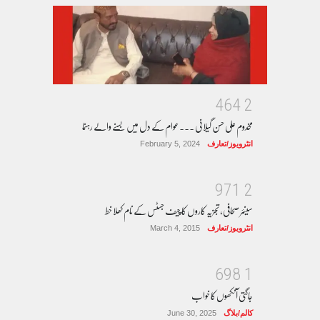
4
6
4
2
مخدوم علی حسن گیلانی ۔۔۔عوام کے دل میں بسنے والے رہنما
انٹرویوز/تعارف
February 5, 2024
9
7
1
2
سینئر صحافی، تجزیہ کاروں کا چیف جسٹس کے نام کھلا خط
انٹرویوز/تعارف
March 4, 2015
6
9
8
1
جاگتی آنکھوں کا خواب
کالم/بلاگ
June 30, 2025