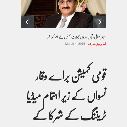
سینئر صحافی، تجزیہ کاروں کا چیف جسٹس کے نام کھلا خط
انٹرویوز/تعارف
March 4, 2015
قومی کمیشن براے وقار
نسواں کے زیر اہتمام میڈیا
ٹریننگ کے شرکا کے