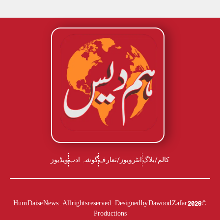
کالم/بلاگ
انٹرویوز/تعارف
گوشہ ادب
ویڈیوز
Dawood Zafar
Hum Daise News. All rights reserved. Designed by
2026
©
Productions