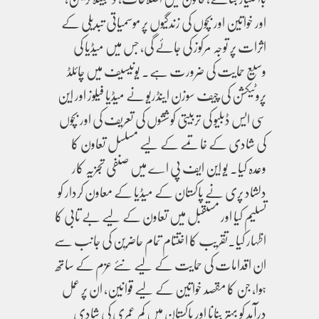
اور خواتین اور بچوں کی زندگیوں پر موسمیاتی تبدیلی کے
اثرات پر توجہ مرکوز کی جائے گی، جس میں میڈیا کی
وسیع حمایت کی ضرورت ہے۔ یونیسیف میں چائلڈ
پروٹیکشن کی چیف سوزن اینڈریو نے میڈیا فیلوز اور این
سی ایس ڈبلیو کی تربیتی کوششوں کی تعریف کی اور بچوں
کی شادی کے خاتمے کے لیے مسلسل تعاون کا
وعدہ کیا۔ یو این ایف پی اے میں صنفی تجزیہ کار
دلشاد پری نے پاکستان کے میڈیا کے معاون کردار کو
تسلیم کیا اور مستقبل میں تعاون کے لیے بے تابی کا
اظہار کیا۔تقریب کا اختتام تمام حاضرین کی جانب سے
ان اقدامات کی حمایت کے لیے نئے عزم کے ساتھ
ہوا، جن کا مقصد خواتین کے لیے قوانین، ان پر عمل
درآمد کو بہتر بنانا اور پاکستان میں کم عمری کی شادی