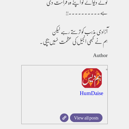
تونے دیوانے کو اپنے وہ فراست دی
ہے۔۔۔۔۔۔۔۔۔۔!!
آزادی مذہب کو ترستے رہے لیکن
ہم نے کبھی انجیل کی عظمت نہیں بیچی.
Author
HumDaise
View all posts