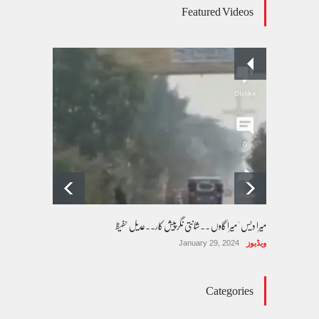
Featured Videos
بیٹیاں
کالم/بلاگ
March 7, 2026
پسند کی شادیوں کا بڑھتا ہوا رجحان اور راولپنڈی
کی یوسیز میں اندارج پر پابندی ایک نیا تنازعہ
کالم/بلاگ
October 14, 2025
میرا دیس ' میرا گاوں ۔۔شانتی نگرپیش کار۔۔عدیل حفیظ
ویڈیوز
January 29, 2024
Categories