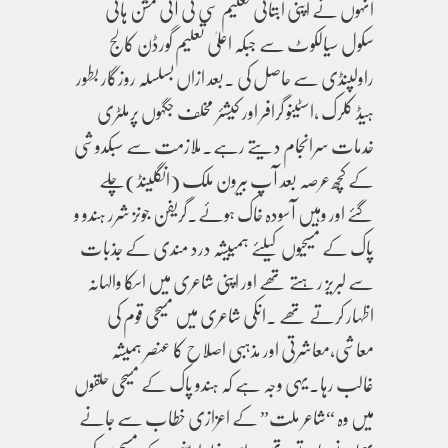
انہوں نے اپنی ابتائی تعلیم سی ٹی آئی مشن ہائی
سکول سیالکوٹ سے جبکہ اعلیٰ تعلیم گورڈن کالج
راولپنڈی سے حاصل کی ۔بعد ازاں بسلسلہ روزگار بطور
ہیڈ کلرک ،اسٹینو گرافر اور کیشئر مخلف جگہوں پرملٹری
خدمات سرانجام دیتے رہے۔ملازمت سے سبکدوشی
کے کچھ عرصہ بعد آپ بیرون ملک (انگلینڈ)چلے
گئے اور وہیں آسودہ خاک ہوئے۔گریفن جونز شرر ہندو و
پاک کے مسیحیوں کیلئے ہمییشہ درد مندی کے جذبات
سے لبریز رہتے تھے اور اپنی شاعری میں اسکا والہانہ
اظہار کرتے تھے ۔انکی شاعری میں مسیحی قوم کی
معاشی،معاشرتی اور مذہبی اصلاح کا عنصر ہمیشہ
غالب رہا۔یہی وجہ ہے کہ ہندو پاک کے مسیحی حلقوں
میں وہ “شاعر ملت” کے اعزازی خطاب سے جانے