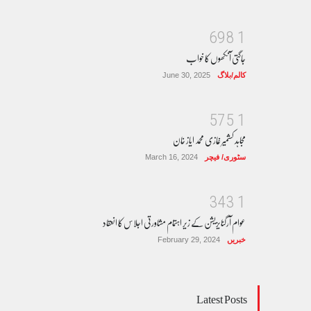
6
9
8
1
جاگتی آنکھوں کا خواب
کالم/بلاگ
June 30, 2025
5
7
5
1
مجاہد کشمیر غازی محمد ایاز خان
سٹوری/ فیچر
March 16, 2024
3
4
3
1
عوام آرگنایزیشن کے زیر اہتمام مشاورتی اجلاس کا انعقاد
خبریں
February 29, 2024
Latest Posts