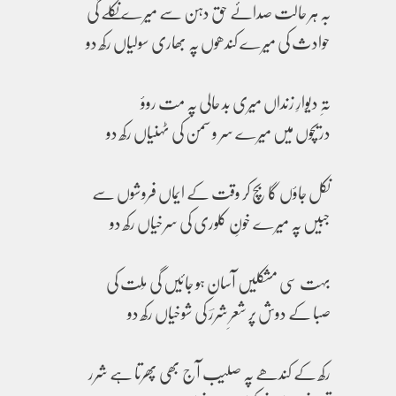
بہ ہر حالت صدائے حق دہن سے میرے نکلے گی
حوادث کی میرے کندھوں پہ بھاری سولیاں رکھ دو
تہِ دیوارِ زنداں میری بد حالی پہ مت روؤ
دریچوں میں میرے سر و سمن کی ٹہنیاں رکھ دو
نکل جاؤں گا بچ کر وقت کے ایماں فروشوں سے
جبیں پہ میرے خونِ کلوری کی سرخیاں رکھ دو
بہت سی مشکلیں آسان ہو جائیں گی مِلت کی
صبا کے دوش پر شعرِ شررؔ کی شوخیاں رکھ دو
رکھ کے کندھے پہ صلیب آج بھی پھرتا ہے شرر