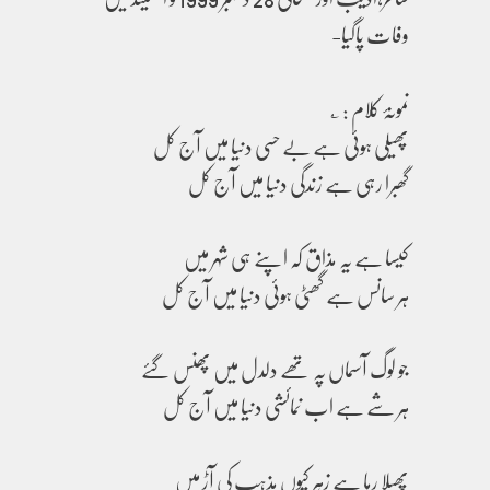
وفات پاگیا-
نمونۂ کلام : ؎
پھیلی ہوئی ہے بے حسی دنیا میں آج کل
گھبرا رہی ہے زندگی دنیا میں آج کل
کیسا ہے یہ مذاق کہ اپنے ہی شہر میں
ہر سانس ہے گھٹی ہوئی دنیا میں آج کل
جو لوگ آسماں پہ تھے دلدل میں پھنس گئے
ہر شے ہے اب نمائشی دنیا میں آج کل
پھیلا رہا ہے زہر کیوں مذہب کی آڑ میں