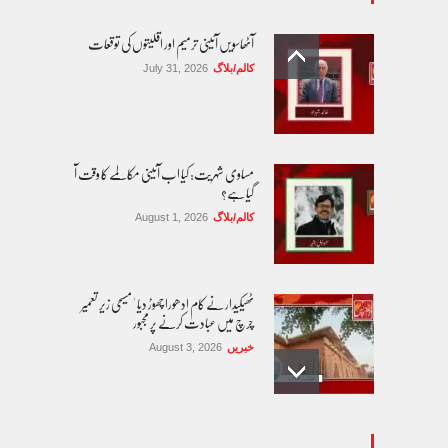
آٹھاسویں آئینی ترمیم اور اقلیتوں کی توقعات
کالم/بلاگ
July 31, 2026
مساوی شہریت: کیا اب آئینی مکالمے کا وقت آ
گیا ہے؟
کالم/بلاگ
August 1, 2026
ٹھیکیدار نے کام ادھورا چھوڑ دیا ' مسیحی زیر تعمیر
چرچ میں عبادت کرنے پر مجبور
خبریں
August 3, 2026
پاکستان مِیں ا یک قابل اعتماد اور جمہوری