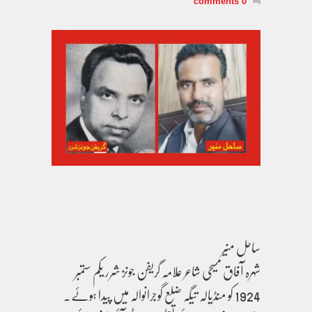
0 comments
ساحل منیر
شہرہ آفاق مسیحی شاعر علامہ گریفن جونز شرر یکم ستمبر
1924 کو منڈیالہ تیگہ ضلع گوجرانوالہ میں پیدا ہوئے۔