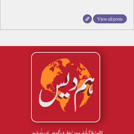
View all posts
کالم/بلاگ
انٹرویوز/تعارف
گوشہ ادب
ویڈیوز