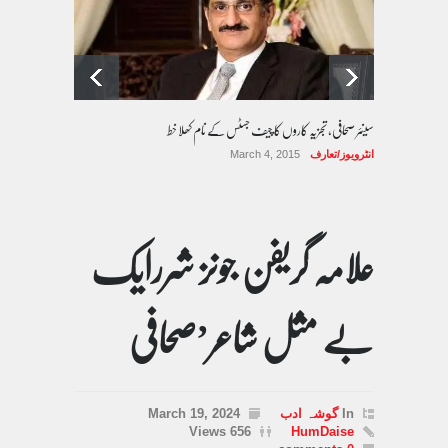
سینئر صحافی، تجزیہ کاروں کا چیف جسٹس کے نام کھلا خط
انٹرویوز/تعارف
March 4, 2015
علامہ گریفن جونز شررایک
بے مثل شاعر’صحافی
In
گوشہ ادب
March 19, 2024
656 Views
HumDaise