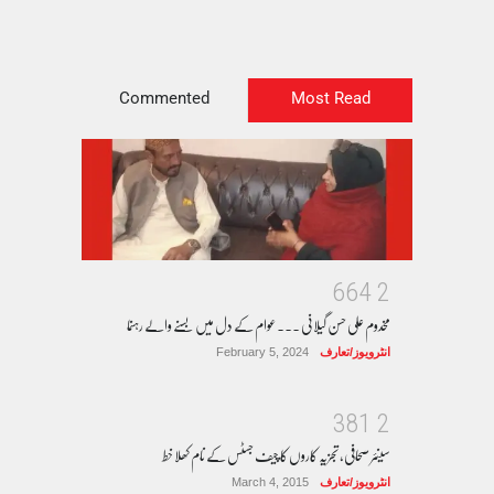
Commented
Most Read
6
6
4
2
مخدوم علی حسن گیلانی ۔۔۔عوام کے دل میں بسنے والے رہنما
انٹرویوز/تعارف
February 5, 2024
3
8
1
2
سینئر صحافی، تجزیہ کاروں کا چیف جسٹس کے نام کھلا خط
انٹرویوز/تعارف
March 4, 2015