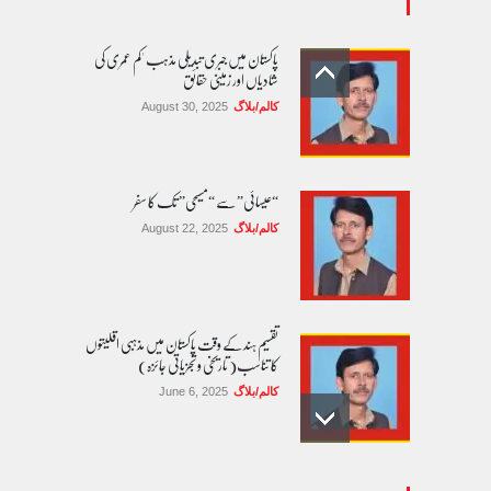
پاکستان میں جبری تبدیلی مذہب 'کم عمری کی
شادیاں اور زمینی حقائق
کالم/بلاگ
August 30, 2025
“عیسائی” سے “مسیحی” تک کا سفر
کالم/بلاگ
August 22, 2025
تقسیم ہند کے وقت پاکستان میں مذہبی اقلیتوں
کا تناسب( تاریخی و تجزیاتی جائزہ)
کالم/بلاگ
June 6, 2025
عالمی یومِ خواتین اور پاکستان کی غیر محفوظ اقلیتی