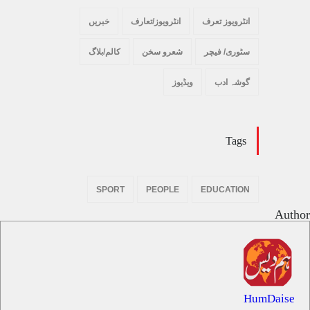
انٹرویوز تعرف
انٹرویوز/تعارف
خبریں
سٹوری/ فیچر
شعرو سخن
کالم/بلاگ
گوشہ ادب
ویڈیوز
Tags
SPORT
PEOPLE
EDUCATION
Author
HumDaise