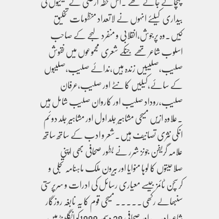
پہچانے جاتے تھے ۔اس خطہ ارضی کے مسیحیوں کی
بیداری کیلئے انہوں نے لاتعداد منظومات تخلیق
کیں۔وہ پرجوش،انقلابی و منفرد لہجے کے صاحب
اسلوب شاعر تھے جنکے شعری مجموعوں میں نقوش
صلیب،صلیبیں زندہ ہیں،ندائے صلیب،صلیبوں
کے سائے،کیلیں کانٹے اور صلیب،عرفان
صلیب،روداد صلیب اور کاروان صلیب شامل ہیں
۔علاوہ ازیں مسیحی مشاہیر جلد اول اور مشاہیر جلد دوئم
انکی نثری تصانیف ہیں۔شعر و ادب کے ساتھ ساتھ
علامہ گریفن جونز شرر نے بطور صحافی بھی اپنی
صلاحیتوں کا لوہا منوایا اور بیرون ملک ماہنامہ تجلی و
کرسچن ٹائمز جیسے معیاری رسائل کی ادرات و سرپرستی
سنبھالے رکھی۔۔۔۔۔ مسیحی قوم کا یہ نابغہ روزگار
شاعر،ادیب اور صحافی 28 دسمبر 1999کو انگلینڈ میں