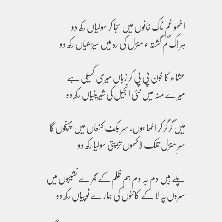
اٹھو غم ناک خانوں میں سجا کر سولیاں رکھ دو
ہر اِک گم گشتہء منزل کی رہ میں سیڑھیاں رکھ دو
عشاء کا خون پی پی کر زباں میری کسیلی ہے
میرے منہ میں نئی انجیل کی شیرینیاں رکھ دو
میں گر گر کر اٹھا ہوں، سر بکف کنعاں میں پہنچوں گا
سرِ منزل تلک لاکھوں تڑپتی سولیا رکھ دو
پلے ہیں دم بہ دم ہم ظلم کے گہرے نشیبوں میں
سروں پہ لا کے کانٹوں کی ہمارے ٹوپیاں رکھ دو