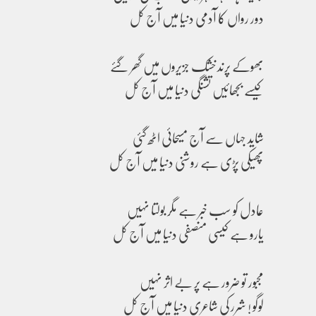
دور رواں کا آدمی دنیا میں آج کل
بھوکے پرند خشک جزیروں میں گھر گئے
کیسے بجھائیں تشنگی دنیا میں آج کل
شاید جہاں سے آج مسیحائی اٹھ گئی
پھیکی پڑی ہے روشنی دنیا میں آج کل
عادل کو سب خبر ہے مگر بولتا نہیں
یارو ہے کیسی منصفی دنیا میں آج کل
مجبور تو ضرور ہے ⁦پر بے اثر نہیں
لوگو ! شرر کی شاعری دنیا میں آج کل