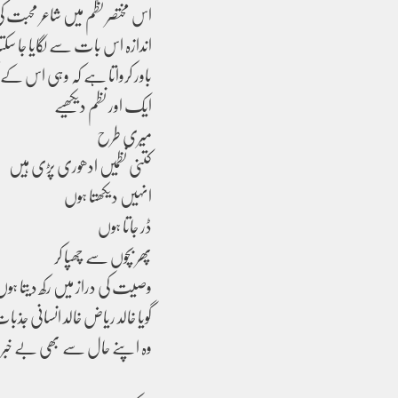
اس مختصر نظم میں شاعر محبت 
اندازہ اس بات سے لگایا جا سکتا
باور کرواتا ہے کہ وہی اس کےدک
ایک اور نظم دیکھیے
میری طرح
کتنی نظمیں ادھوری پڑی ہیں
انہیں دیکھتا ہوں
ڈر جاتا ہوں
پھر بچوں سے چھپا کر
وصیت کی دراز میں رکھ دیتا ہوں
گویا خالد ریاض خالد انسان
وہ اپنے حال سے بھی بے خبر 