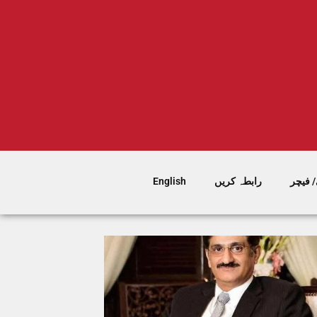
 فیچر
رابطہ کریں
English