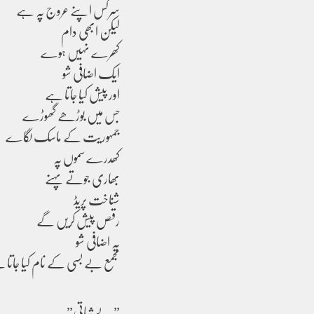
سرکس اپنے عروج پہ ہے
لیکن ابھی دام
کھرے نہیں ہوے
ایک اضافی شو
اور پیش کیا جاتا ہے
جس میں بوڑھے گھوڑے
جمہوریت کے ماسک لگاے
کھدرے سموں پہ
بھاری جوتے پہنے
شناخت پریڈ
رقص پیش کریں گے
یہ اضافی شو
مجمع بے بسی کے نام کیا جاتا
” بے ثباتی”