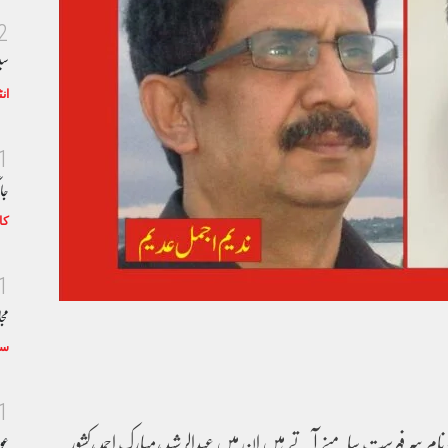
2
سی
ان
1
جا
کا
1
مجا
سٹ
1
 نام سر فہرست سامنے آتے ہیں ان میں عبدالرشید ،مبارک احمد ،کشور
عو