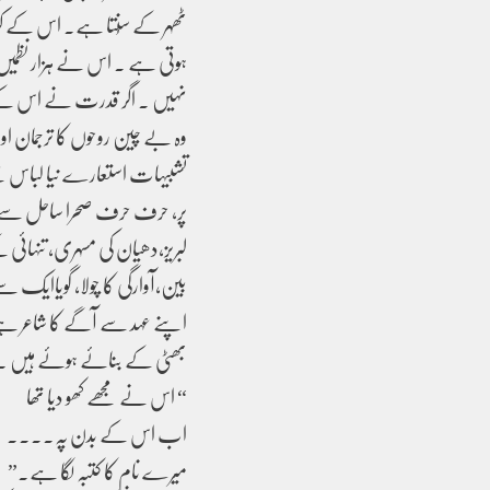
ٹھہر کے سُنتا ہے۔ اس کے ک
ہوتی ہے ۔ اس نے ہزار نظمیں ل
نہیں ۔ اگر قدرت نے اس کے ہ
وہ بے چین روحوں کا ترجمان ا
تشبیہات استعارے نیا لباس 
پر، حرف حرف صحرا ساحل سے بچھڑ
لبریز،دھیان کی مسہری، تنہا
بین،آوارگی کا چولا، گویاایک س
اپنے عہد سے آگے کا شاعر ہےخال
بھٹی کے بنائے ہوئے ہیں ۔آ
“ اس نے مجھے کھو دیا تھا
اب اس کے بدن پہ۔۔۔۔
میرے نام کا کتبہ لگا ہے۔”