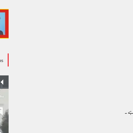
os
وڈیو کالم - کالم کار لائبہ زینب
ویڈیوز
January 24, 2024
 ہے۔