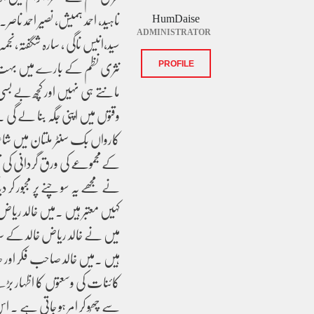
ناہید، احمد ہمیش، نصیر احمد ناصر
HumDaise
ADMINISTRATOR
سید،انیس ناگی ، سارہ شگفتہ،نجم
نثری نظم کے بارے میں بہت س
PROFILE
مانتے ہی نہیں اور کچھ بے بس
وقتوں میں اپنی جگہ بنا لے گی
کارواں بک سنٹر ملتان میں ش
کےمجموعے کی ورق گردانی کی تو م
نے مجھے یہ سوچنے پر مجبور کر دی
کہیں معتبر ہیں ۔میں خالد ریا
میں نے خالد ریاض خالد کے سات
ہیں ۔میں خالد صاحب فکر اور 
کائنات کی وسعتوں کا اظہار ب
سے چھُو کر امر ہو جاتی ہے ۔ اس