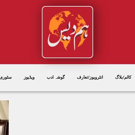
کالم/بلاگ
انٹرویوز/تعارف
گوشہ ادب
ویڈیوز
سٹوری/