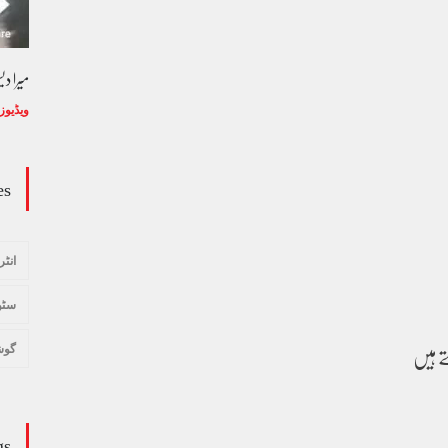
میرا د
ویڈیوز
es
انٹر
سٹو
ے ہیں
گوش
gs