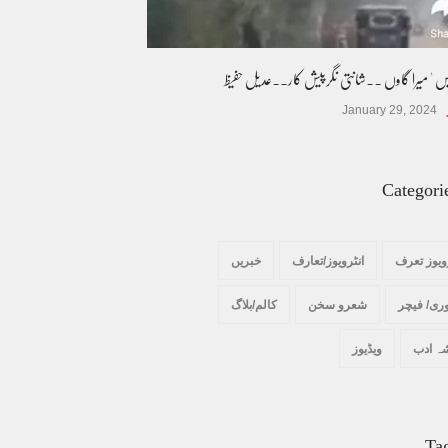
یس ' میرا گاوں ۔۔شانتی نگرپیش کار۔۔عدیل حفیظ
January 29, 2024
Categori
ویوز تعرف
انٹرویوز/تعارف
خبریں
ری/ فیچر
شعرو سخن
کالم/بلاگ
ہ ادب
ویڈیوز
Ta