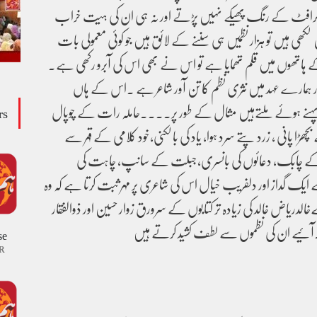
رافٹ کے رنگ پھیکے نہیں پڑتے اور نہ ہی ان کی ہیت خراب
کھی ہیں تو ہزار نظمیں ہی سننے کے لائق ہیں جو کوئی معمولی بات
اتھوں میں قلم تھمایا ہے تو اس نے بھی اس کی آبرو رکھی ہے۔
ور ہمارے عہد میں نثری نظم کا تن آور شاعر ہے ۔اس کے ہاں
پہنے ہوئےملتےہیں مثال کے طور پر۔۔۔۔حاملہ رات کے چوپال
rs
ا پانی ، زرد پتے سرد ہوا، یاد کی بالکنی،خود کلامی کے قہر سے
ئی کے چابک، دعائوں کی بانسری،جبلت کے سانپ، چاہت کی
ے ایک گداز اور دلفریب خیال اس کی شاعری پر مہر ثبت کرتا ہے کہ وہ
دریاض خالد کی زیادہ تر کتابوں کے سرورق زوار حسین اور ذوالفقار
ئیے ان کی نظموں سے لطف کشید کرتے ہیں
se
R