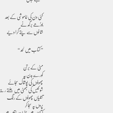
کئی دن کی خاموشی کے بعد
بوڑھے برگد نے
شاخوں سے پتے گرا دیے
” کتاب میں لحد “
مٹی کے برتن
کورے بدن پہ
پھولوں کی پوشاک سجائے
شو کیس کی بھٹی میں جلتے رہت
تتلیاں پھولوں کے رنگ
پروں پہ سجا کر
کتابوں میں حنوط ہو جاتیں ہیں