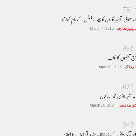
7
8
1
نئر صحافی، تجزیہ کاروں کا چیف جسٹس کے نام کھلا خط
ٹرویوز/تعارف
March 4, 2015
9
9
8
گتی آنکھوں کا خواب
لم/بلاگ
June 30, 2025
6
7
5
ہد کشمیر غازی محمد ایاز خان
وری/ فیچر
March 16, 2024
3
4
3
ام آرگنایزیشن کے زیر اہتمام مشاورتی اجلاس کا انعقاد