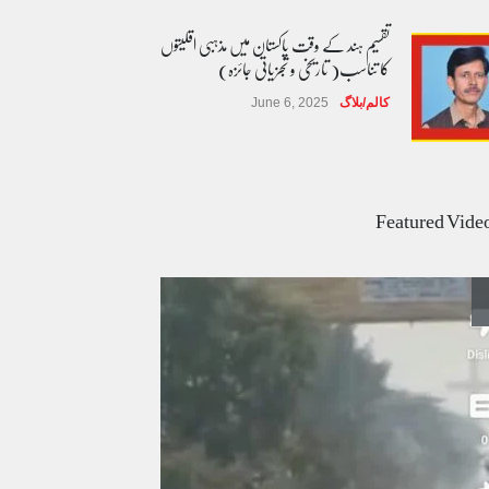
تقسیم ہند کے وقت پاکستان میں مذہبی اقلیتوں
کا تناسب( تاریخی و تجزیاتی جائزہ)
کالم/بلاگ
June 6, 2025
عالمی یومِ خواتین اور پاکستان کی غیر محفوظ اقلیتی
بیٹیاں
Featured Vide
کالم/بلاگ
March 7, 2026
پسند کی شادیوں کا بڑھتا ہوا رجحان اور راولپنڈی
کی یوسیز میں اندارج پر پابندی ایک نیا تنازعہ
کالم/بلاگ
October 14, 2025