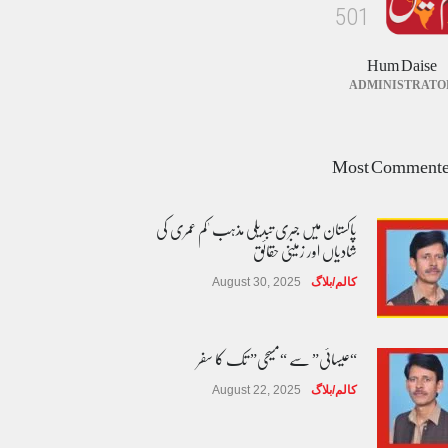
5
0
1
Hum Daise
ADMINISTRATO
Most Comment
پاکستان میں جبری تبدیلی مذہب 'کم عمری کی
شادیاں اور زمینی حقائق
کالم/بلاگ
August 30, 2025
“عیسائی” سے “مسیحی” تک کا سفر
کالم/بلاگ
August 22, 2025