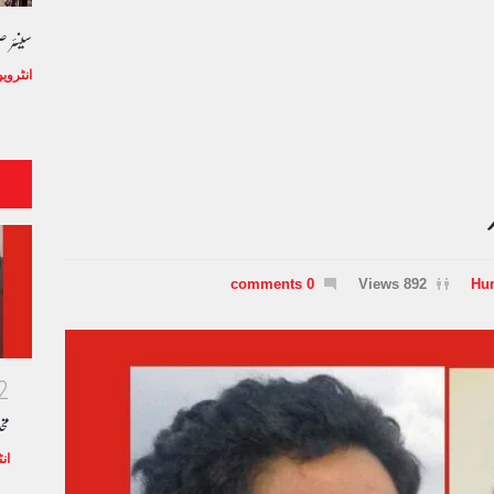
سینئر 
انٹروی
0 comments
892 Views
Hu
2
مخ
ان