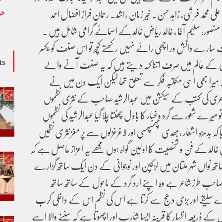
. علی محمد فرشی، زاہد حسن. خیر زمان راشد. رحمان فراز افضال احمد
خب
ہ منصور، سلیم آغا ، خالد ریاض خالد کے اسمائے گرامی شامل ہیں ۔
ارے دانش ور اچھی رائے نہیں رکھتے کچھ تو اس صنف کو یکسر
ts
ی کے عالم میں صرف اتنا کہہ دیتے ہیں کہ یہ صنف آنے والے
 ۔ میرا بھی اسی مکتبہ فکر سے تعلق تھا لیکن ایک دن میں نے
اعری کی کتب کے سیکشن میں عبدالرشید صاحب کے نثری نظموں
یرے شعور سے گرد وغبار کا بادل چھٹتا چلا گیا عبدالرشید کی نظموں
ا کہ بدمزہ اشعار ،بھدی پھسپھسی اور لاغرغزلوں سے پر مغز نثر ی نظمیں
ض خالد کے فن و شخصیت کا اولین گواہ ہوں مجھے یہ اعزاز حاصل ہے کہ
ھ نواں شہر ملتان میں لڑکپن اور نوجوانی کے دن ایک ساتھ گزارے
صاحب طرز شاعر ہے وہ اپنے ارد گرد کے ماحول کے ساتھ ساتھ
ڑے سلیقے اور بڑی دھج سے کرتا ہے اس کی نظم اس کے داخلی کرب
 کے ذریعہ اظہار کا قرینہ ایسا شارپ اور اچھوتا ہے کہ سُننے والا اسے