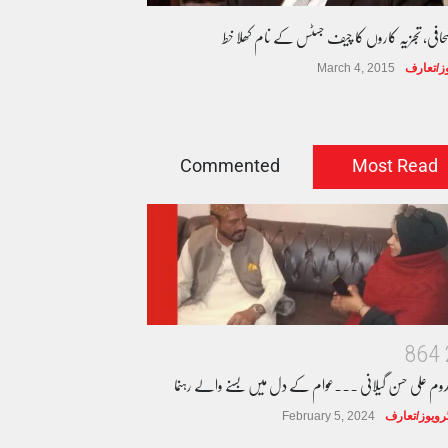
صحافی، تجزیہ کاروں کا چیف جسٹس کے نام کھلا خط
وز/تعارف
March 4, 2015
Commented
Most Read
8
6
4
دوم علی حسن گیلانی ۔۔۔عوام کے دل میں بسنے والے رہنما
ٹرویوز/تعارف
February 5, 2024