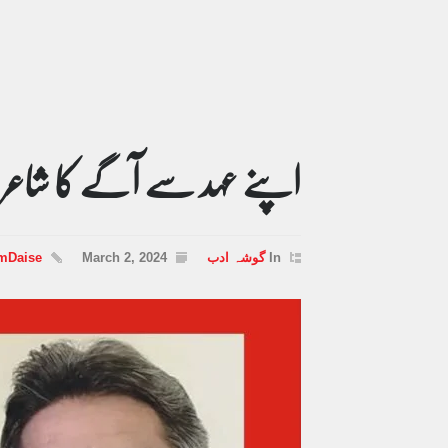
اپنے عہد سے آگے کا شاعر
In
گوشہ ادب
March 2, 2024
mDaise