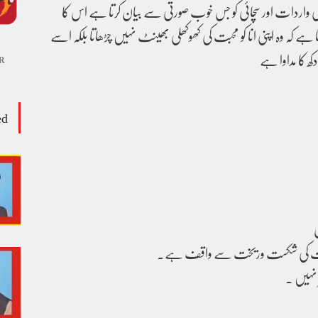
کی واردات اور سچائی کو جس خوب صورتی سے بیان کرتا ہے اس کا
 ہے کہ وہ اپنی انا کو محبت کی کھوکھلی بھینٹ نہیں چڑھاتا بلکہ اسے
ھ کا مداوا ہے
R
ed
ی جذبات کی شکست وریخت سے واقف ہے۔
نہیں ۔