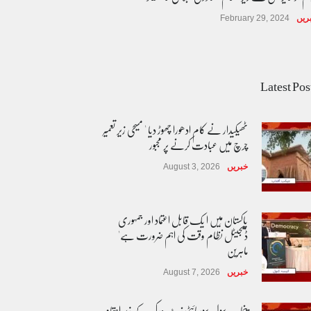
ریں
February 29, 2024
Latest Pos
ٹھیکیدار نے کام ادھورا چھوڑ دیا ' مسیحی زیر تعمیر
چرچ میں عبادت کرنے پر مجبور
خبریں
August 3, 2026
پاکستان مِیں ا یک قابل اعتماد اور جمہوری
ڈیجیٹل نظام وقت کی اہم ضرورت ہے'
ماہرین
خبریں
August 7, 2026
پنجاب سول سوسائٹی نیٹ ورک کے زیرِ اہتمام