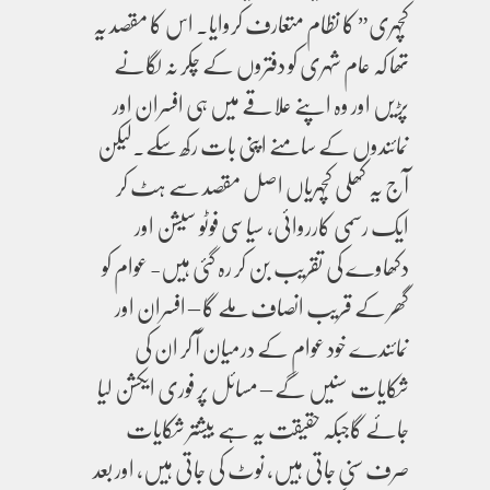
کچہری” کا نظام متعارف کروایا۔ اس کا مقصد یہ
تھا کہ عام شہری کو دفتروں کے چکر نہ لگانے
پڑیں اور وہ اپنے علاقے میں ہی افسران اور
نمائندوں کے سامنے اپنی بات رکھ سکے۔لیکن
آج یہ کھلی کچہریاں اصل مقصد سے ہٹ کر
ایک رسمی کارروائی، سیاسی فوٹو سیشن اور
دکھاوے کی تقریب بن کر رہ گئی ہیں- عوام کو
گھر کے قریب انصاف ملے گا – افسران اور
نمائندے خود عوام کے درمیان آ کر ان کی
شکایات سنیں گے – مسائل پر فوری ایکشن لیا
جائے گاجبکہ حقیقت یہ ہے بیشتر شکایات
صرف سنی جاتی ہیں، نوٹ کی جاتی ہیں، اور بعد