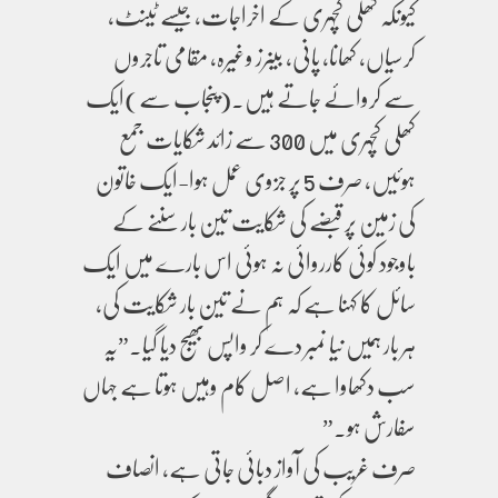
کیونکہ کھلی کچہری کے اخراجات، جیسے ٹینٹ،
کرسیاں، کھانا، پانی، بینرز وغیرہ، مقامی تاجروں
سے کروائے جاتے ہیں۔(پنجاب سے)ایک
کھلی کچہری میں 300 سے زائد شکایات جمع
ہوئیں، صرف 5 پر جزوی عمل ہوا-ایک خاتون
کی زمین پر قبضے کی شکایت تین بار سننے کے
باوجود کوئی کارروائی نہ ہوئی اس بارے میں ایک
سائل کا کہنا ہے کہ ہم نے تین بار شکایت کی،
ہر بار ہمیں نیا نمبر دے کر واپس بھیج دیا گیا۔”یہ
سب دکھاوا ہے، اصل کام وہیں ہوتا ہے جہاں
سفارش ہو۔”
صرف غریب کی آواز دبائی جاتی ہے، انصاف