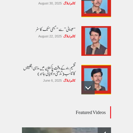
کالم/بلاگ
August 30, 2025
“عیسائی” سے “مسیحی” تک کا سفر
کالم/بلاگ
August 22, 2025
تقسیم ہند کے وقت پاکستان میں مذہبی اقلیتوں
کا تناسب( تاریخی و تجزیاتی جائزہ)
کالم/بلاگ
June 6, 2025
عالمی یومِ خواتین اور پاکستان کی غیر محفوظ اقلیتی
Featured Videos
بیٹیاں
کالم/بلاگ
March 7, 2026