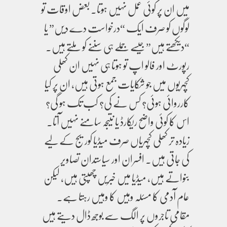
میں ان پر کوئی عمل نہیں ہوتا۔ بعض اوقات تو
لوگوں کو صرف ایک “درخواست دے دیں” یا
“دیکھتے ہیں” جیسے جملے ہی سننے کو ملتے ہیں۔
رپورٹ اور فالو اپ تو ہوتا ہی نہیں ان کھلی
کچہریوں میں جو شکایات جمع ہوتی ہیں، ان پر کیا
کارروائی ہوئی؟ کس نے کی؟ کب تک ہو گی؟
اس کا کوئی واضح ریکارڈ یا نتیجہ سامنے نہیں آتا۔
زیادہ تر کھلی کچہریاں صرف میڈیا کوریج کے لیے
کی جاتی ہیں۔ افسران اور سیاستدان تصاویر
بنواتے ہیں، میڈیا میں خبریں چھپتی ہیں، لیکن
عام آدمی کا مسئلہ وہیں کا وہیں رہتا ہے۔
مقامی تاجروں پر الگ سے بوجھ ڈال دیتے ہیں