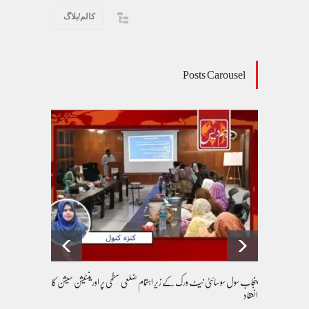
کالم/بلاگ
Posts Carousel
پنجاب سول سوسائٹی نیٹ ورک کے زیرِ اہتمام ضلعی سطحی پر اورینٹیشن سیشن کا
انعقاد