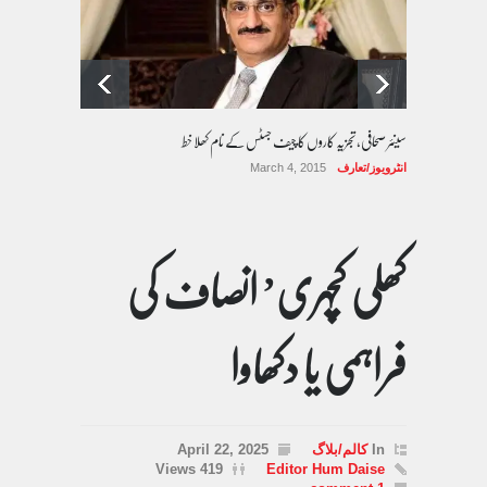
سینئر صحافی، تجزیہ کاروں کا چیف جسٹس کے نام کھلا خط
انٹرویوز/تعارف
March 4, 2015
کھلی کچہری’ انصاف کی
فراہمی یا دکھاوا
In
کالم/بلاگ
April 22, 2025
419 Views
Editor Hum Daise