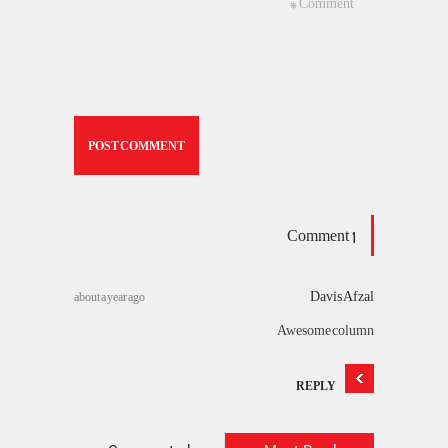
1 Comment
Davis Afzal
about a year ago
Awesome column
REPLY