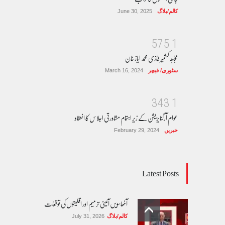
کالم/بلاگ
June 30, 2025
5
7
5
1
مجاہد کشمیر غازی محمد ایاز خان
سٹوری/ فیچر
March 16, 2024
3
4
3
1
عوام آرگنایزیشن کے زیر اہتمام مشاورتی اجلاس کا انعقاد
خبریں
February 29, 2024
Latest Posts
آٹھاسویں آئینی ترمیم اور اقلیتوں کی توقعات
کالم/بلاگ
July 31, 2026