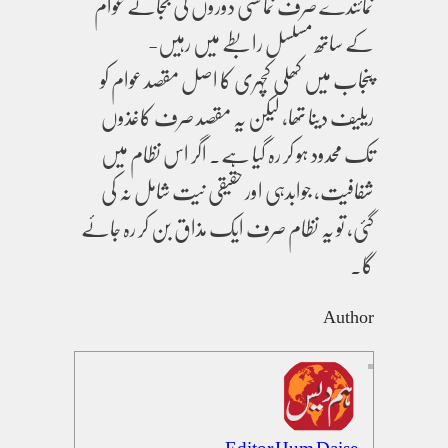
نمائندے صرف نمائشی دوروں کی بجائے عوام
کے ساتھ مسلسل رابطے میں رہیں-
پنجاب میں کھلی کچہری کا اصل مقصد عوام کو
ریلیف دینا تھا، لیکن یہ مقصد صرف کاغذوں
تک محدود ہو کر رہ گیا ہے۔ اگر اس نظام میں
شفافیت، جوابدہی اور حقیقی نیت شامل نہ کی
گئی، تو یہ نظام صرف ایک مذاق بن کر رہ جائے
گا۔
Author
Editor Hum Daise