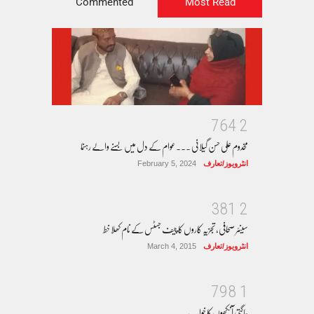
Commented
Most Read
7
6
4
2
مخدوم علی حسن گیلانی ۔۔۔عوام کے دل میں بسنے والے رہنما
انٹرویوز/تعارف
February 5, 2024
3
8
1
2
سینئر صحافی، تجزیہ کاروں کا چیف جسٹس کے نام کھلا خط
انٹرویوز/تعارف
March 4, 2015
7
9
8
1
جاگتی آنکھوں کا خواب