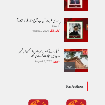
مساوی شہریت: کیا اب آئینی مکالمے کا وقت آ
گیا ہے؟
کالم/بلاگ
August 1, 2026
ٹھیکیدار نے کام ادھورا چھوڑ دیا ' مسیحی زیر تعمیر
چرچ میں عبادت کرنے پر مجبور
خبریں
August 3, 2026
پاکستان مِیں ا یک قابل اعتماد اور جمہوری
Top Authors
ڈیجیٹل نظام وقت کی اہم ضرورت ہے'
ماہرین
خبریں
August 7, 2026