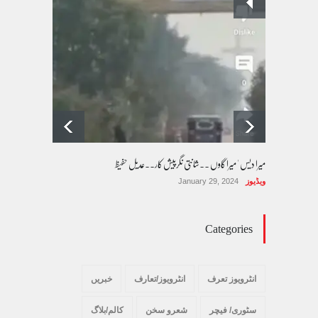
پسند کی شادیوں کا بڑھتا ہوا رجحان اور راولپنڈی
کی یوسیز میں اندارج پر پابندی ایک نیا تنازعہ
کالم/بلاگ
October 14, 2025
میرا دیس ' میرا گاوں ۔۔شانتی نگرپیش کار۔۔عدیل حفیظ
ویڈیوز
January 29, 2024
Categories
انٹرویوز تعرف
انٹرویوز/تعارف
خبریں
سٹوری/ فیچر
شعرو سخن
کالم/بلاگ