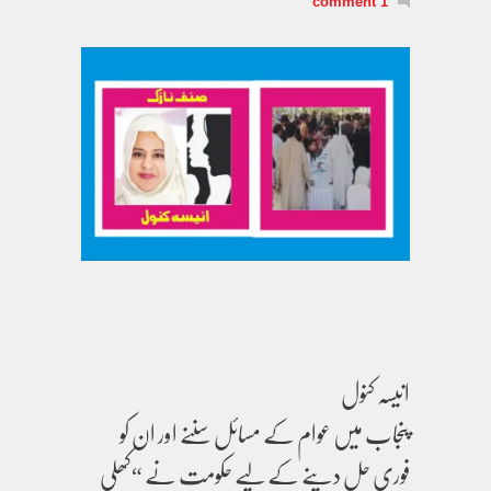
1 comment
انیسہ کنول
پنجاب میں عوام کے مسائل سننے اور ان کو
فوری حل دینے کے لیے حکومت نے “کھلی