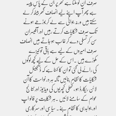
صرف ان کو ملتا ہے گھر پر جن کے پاس پیسہ
ہے پھر آپ اپنے لیے انصاف گھر بیٹھ کر لے
سکتے ہیں ورنہ جوانی سے لے کر بوڑھے ہونے
تک صرف شکایات کرتے رہیں اور آفیسران
سن کر تسلی دے کر غائب ہو جاتے ہیں انصاف
صرف امیروں کے لیے ہے باقی تو کیڑے
مکوڑے ہیں ۔اس کے حل کے لیے کچھ لوگوں
کی رائے لی گئی تو ان کا کہنا ہے کہ ڈیجیٹل
شکایات کا نظام بنائیں تاکہ ہر درخواست کا آن
لائن ریکارڈ ہو ، کھلی کچہریوں کی ویڈیوز اور نتائج
عوام کے سامنے لائیں ۔ہر شکایت پر فالو اپ
اور جوابدہی کا نظام بنے۔ سیاسی اور سرکاری