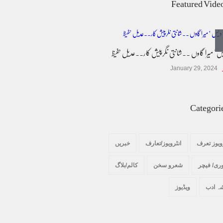
Featured Vide
کالم/بلاگ
March 7, 2026
یس ' میرا گاوں ۔۔شانتی نگرپیش کار۔۔عدیل حفیظ
پسند کی شادیوں کا بڑھتا ہوا رجحان اور راولپنڈی
کی یوسیز میں اندارج پر پابندی ایک نیا تنازعہ
January 29, 2024
کالم/بلاگ
October 14, 2025
Categori
ویوز تعرف
انٹرویوز/تعارف
خبریں
ری/ فیچر
شعرو سخن
کالم/بلاگ
ہ ادب
ویڈیوز