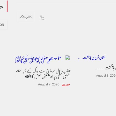
gs
کالم/بلاگ
ION
ی بازگشت....
پنجاب سول سوسائٹی نیٹ ورک کے زیرِ اہتمام
ضلعی سطحی پر اورینٹیشن سیشن کا انعقاد
August 8, 202
خبریں
August 7, 2026