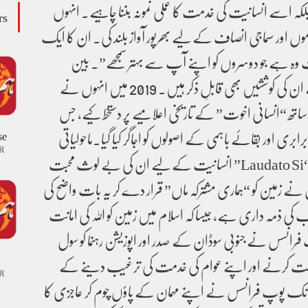
لکہ اسے انسانیت کی خدمت کا عملی نمونہ بننا چاہیے۔ انہوں
rs
وں اور سماجی انصاف کے لیے بھرپور آواز بلند کی۔ ان کا ایک
وہ ہے جو دوسروں کو اپنے آپ سے بہتر سمجھے”۔ بین
المذاہب ہم آہنگی کے لیے ان کی کوششیں بھی قابلِ ذکر ہیں۔ 2019 میں انہوں نے
ساتھ “انسانی اخوت” کے تاریخی اعلامیے پر دستخط کیے، جس
ابری اور بقائے باہمی کے اصولوں کو اجاگر کیا گیا۔ماحولیاتی
se
R
تحفظ پر ان کی معروف تحریر “Laudato Si” انسانیت کے لیے ان کی بے لوث محبت
ے زمین کو “ہماری مشترکہ ماں” قرار دے کر یہ بات واضح کی
کی ذمہ داری ہے، جیسا کہ اسلام میں زمین کو اللہ کی امانت
2019 میں پوپ فرانسس نے جنوبی سوڈان کے صدر اور اپوزیشن رہنما کو سول
ت کرنے اور اپنے عوام کی خدمت کی ترغیب دینے کے
R
 اچانک پوپ فرانسس نے اپنے مہمان کے پاؤں چوم کر عاجزی کا