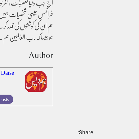
آج جب دنیا تعصبات، نفرتو
فرانسس جیسی شخصیات ہمیں
ہم ان کی کوششوں کی قدر کرتے 
ہو جیسا کہ رب العالمین ہم 
Author
 Daise
posts
Share: