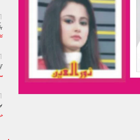
1
جا
کا
1
مجا
سٹ
1
عو
خب