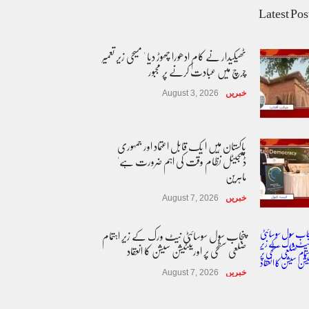
Latest Pos
ٹھیکیدار نے کام ادھورا چھوڑ دیا ' مسیحی زیر تعمیر
چرچ میں عبادت کرنے پر مجبور
خبریں
August 3, 2026
پاکستان مِیں ا یک قابل اعتماد اور جمہوری
ڈیجیٹل نظام وقت کی اہم ضرورت ہے'
ماہرین
خبریں
August 7, 2026
پنجاب سول سوسائٹی نیٹ ورک کے زیرِ اہتمام
ضلعی سطحی پر اورینٹیشن سیشن کا انعقاد
خبریں
August 7, 2026
طوفان نوح کی بازگشت....