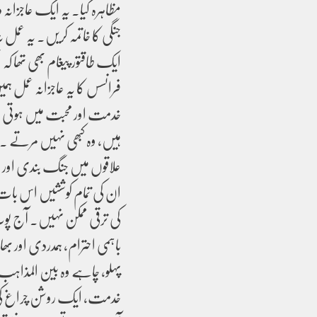
مظاہرہ کیا۔ یہ ایک عاجزانہ
جنگی کا خاتمہ کریں۔ یہ عمل 
ایک طاقتور پیغام بھی تھا ک
فرانسس کا یہ عاجزانہ عمل 
خدمت اور محبت میں ہوتی ہ
ہیں، وہ کبھی نہیں مرتے ۔ پ
علاقوں میں جنگ بندی اور ا
ان کی تمام کوششیں اس بات 
کی ترقی ممکن نہیں۔ آج پوپ
باہمی احترام، ہمدردی اور بھا
پہلو، چاہے وہ بین المذاہب م
خدمت، ایک روشن چراغ کی ما