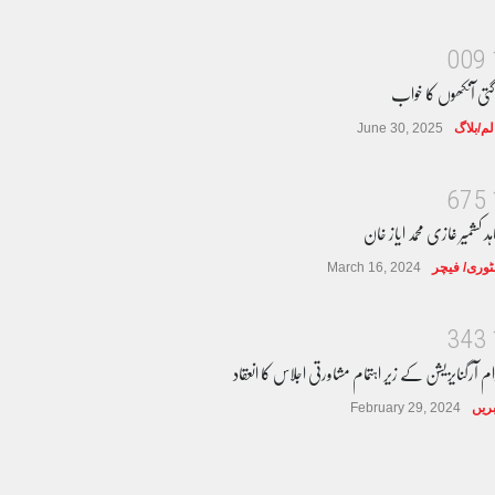
0
0
9
گتی آنکھوں کا خواب
لم/بلاگ
June 30, 2025
6
7
5
ہد کشمیر غازی محمد ایاز خان
وری/ فیچر
March 16, 2024
3
4
3
ام آرگنایزیشن کے زیر اہتمام مشاورتی اجلاس کا انعقاد
ریں
February 29, 2024