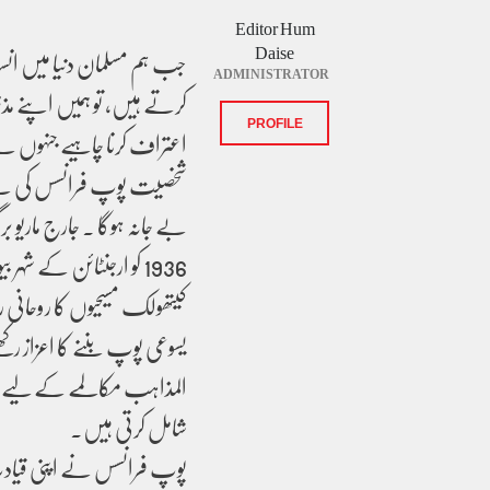
Editor Hum
Daise
جب ہم مسلمان دنیا میں انس
ADMINISTRATOR
کرتے ہیں، تو ہمیں اپنے مذہ
اعتراف کرنا چاہیے جنہوں نے 
PROFILE
شخصیت پوپ فرانسس کی ہے، جن
کیتھولک مسیحیوں کا روحانی رہن
یسوعی پوپ بننے کا اعزاز رک
المذاہب مکالمے کے لیے ان 
شامل کرتی ہیں۔
پوپ فرانسس نے اپنی قیادت