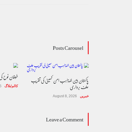
Posts Carousel
طوفان نوح ک
پاکستان بین المذاہب امن کمیٹی کی تقریب
حلف برداری
کالم/بلاگ
6
خبریں
August 8, 2026
ب آئینی مکالمے کا
Leave a Comment