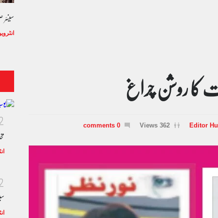
سینئر 
انٹروی
یت کا روشن چراغ
2
0 comments
362 Views
Editor H
مخ
ان
2
سی
ان