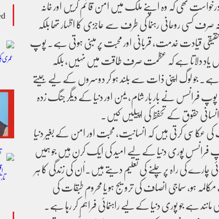
 درخواست تھی کہ وہ اپنے ملک میں امن قائم کریں اور خانہ
ed
نہ صرف کسی روحانی رہنما کی طرف سے عاجزی کا اظہار تھا بلکہ
ہ حقیقی قیادت خدمت، قربانی اور محبت پر مبنی ہوتی ہے۔ پوپ
ہمیں یاد دلاتا ہے کہ عظمت صرف طاقت میں نہیں، بلکہ
ے۔ جو لوگ اپنی ذات سے بلند ہو کر دوسروں کے لیے جیتے
وپ فرانسس نے بار بار شام، یمن اور دنیا کے دیگر جنگ زدہ
نسانی حقوق کے تحفظ کی اپیلیں کیں۔
کی عکاسی کرتی ہیں کہ انسانیت، محبت اور امن کے بغیر دنیا
 فرانسس پوری دنیا کے لیے امید کی ایک کرن ہیں جو ہمیں
ئی چارے کی راہ پر چلنے کی تعلیم دیتے ہیں۔اُن کی زندگی کا ہر
کالمہ ہو، سماجی انصاف کی ترویج ہو یا محروم طبقات کی
نند ہے جو پوری دنیا کے لیے راہنمائی فراہم کر رہا ہے۔