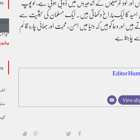
ں اور خود غرضیوں کے اندھیروں میں ڈوبی ہوئی ہے، تو پوپ
os
 امید کا ایک چراغ دکھاتی ہیں۔ ایک مسلمان کی حیثیت سے
ہیں اور دعا گو ہیں کہ دنیا میں امن، محبت اور بھائی چارہ قائم
وڈیو کالم - کالم کار لائبہ زینب
میرا د
سے چاہتا ہے
ویڈیوز
January 24, 2024
ویڈیوز
es
Editor Hum
انٹر
View all 
سٹو
گوش