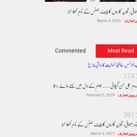
صحافی، تجزیہ کاروں کا چیف جسٹس کے نام کھلا خط
وز/تعارف
March 4, 2015
Commented
Most Read
1
7
4
دوم علی حسن گیلانی ۔۔۔عوام کے دل میں بسنے والے رہنما
ٹرویوز/تعارف
February 5, 2024
3
9
1
نئر صحافی، تجزیہ کاروں کا چیف جسٹس کے نام کھلا خط
ٹرویوز/تعارف
March 4, 2015