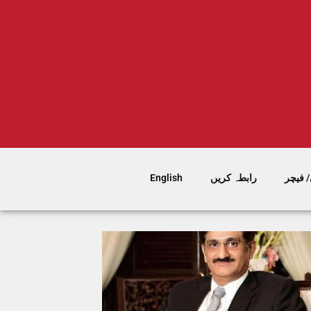
 فیچر
رابطہ کریں
English