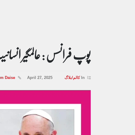
پوپ فرانسس : عالمگیر انسان
In
کالم/بلاگ
April 27, 2025
um Daise