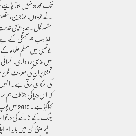
تک محدود نہیں ہونا چاہیے ب
نے غریبوں، مہاجرین، مظلوم
مشہور قول ہے: “سچی خدمت 
ابوظہبی میں مسلم علماء کے 
میں مذہبی رواداری، انسانی بر
کی عکاسی کرتی ہے۔ انہوں ن
کہ اس دنیا کی حفاظت ہم سب 
کہاگیا ہے۔ 
جنگ کے خاتمے کی درخواس
لیے ویٹی کن میں بلایا اور