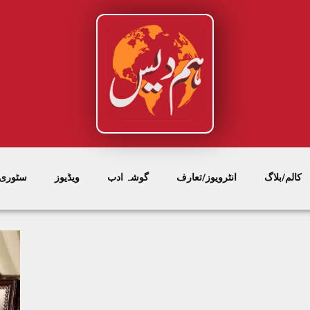
کالم/بلاگ
انٹرویوز/تعارف
گوشہ ادب
ویڈیوز
سٹوری/