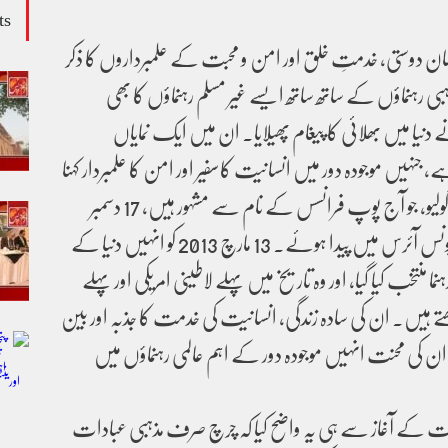
ts
ان دوستی، خدمتِ خلق اور امن و محبت کے علمبرداروں کا ذکر
بی رہنماؤں کے ساتھ ساتھ ایسے غیر مسلم رہنماؤں کا بھی
دنیا میں بھلائی کا پیغام پھیلایا۔ ان میں ایک نمایاں
ہیں موجودہ دور میں انسانیت کاسفیر اور امن کا علمبردار کہنا
بے جانہ ہوگا ۔ جارج ماریو برگولیو، جو آج پوپ فرانسس کے نام سے مشہور ہیں، 17 دسمبر
1936 کو ارجنٹائن کے شہر بیونس آئرس میں پیدا ہوئے۔ 13 مارچ 2013 کو انہیں دنیا کے
ما منتخب کیا گیا، اور وہ تاریخ میں پہلے لاطینی امریکی اور پہلے
ھتے ہیں۔ ان کی سادہ زندگی، انسانیت کی خدمت کا جذبہ اور بین
کی محنت انہیں موجودہ دور کے اہم عالمی رہنماؤں میں
 کے آغاز سے ہی یہ واضح کیا کہ چرچ صرف مذہبی عبادات