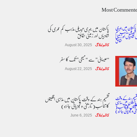
Most Comment
پاکستان میں جبری تبدیلی مذہب 'کم عمری کی
شادیاں اور زمینی حقائق
کالم/بلاگ
August 30, 2025
“عیسائی” سے “مسیحی” تک کا سفر
کالم/بلاگ
August 22, 2025
تقسیم ہند کے وقت پاکستان میں مذہبی اقلیتوں
کا تناسب( تاریخی و تجزیاتی جائزہ)
کالم/بلاگ
June 6, 2025
عالمی یومِ خواتین اور پاکستان کی غیر محفوظ اقلیتی
بیٹیاں