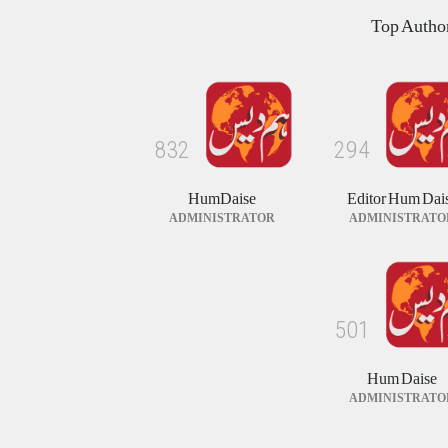
Top Autho
کالم/بلاگ
August 8, 2026
پاکستان بین المذاہب امن کمیٹی کی تقریب
حلف برداری
خبریں
August 8, 2026
8
3
2
2
9
4
HumDaise
Editor Hum Dai
ADMINISTRATOR
ADMINISTRATO
5
0
1
Hum Daise
ADMINISTRATO