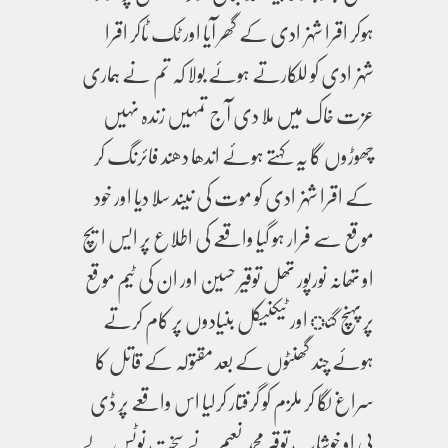
ہوکر اقرا شہزادی کے گھر آیا اور ٹک ٹاکر اقرا
شہزادی کو للکارتے ہوئے بولا کہ تم نے ہماری
عزت خاک میں ملا دی آج تمہیں زندہ نہیں
چھوڑوں گا یہ کہتے ہوئے اندھا دھند فائرنگ کر
کے اقرا شہزادی کو موت کی نیند سلا دیا اور خود
موقع سے فرار ہو گیا واقعے کی اطلاع پر ایس ایچ
او تھانہ نورپور تھل توقیر حسین اور ان کی ٹیم موقع
پر پہنچ گئ اور ٹیکنیکل بنیادوں پر کام کرتے
ہوئے چند گھنٹوں کے بعد مقتولہ کے قاتل کا
سراغ لگا کر ملزم کو گرفتار کرلیا اس واقعے پر ڈی
پی او خوشاب توقیر محمد نعیم نے سخت نوٹس لے