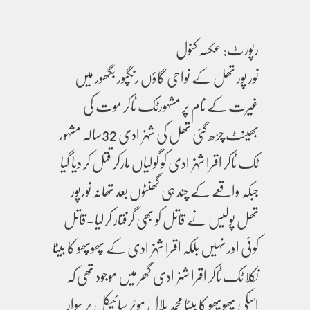
رپورٹ: عکسہ کنول
نور پور تھل کے نواحی گاؤں رنگپور بگھور میں
غیرت کے نام پر مشہورٹک ٹاکر موت کی
بھینٹ چڑھ گئی تھل کی شہزادی 32سالہ مشہور
ٹک ٹاکر اقرا شہزادی کو گولیاں مارکر قتل کر دیا گیا
جبکہ واقعے کے چند ہی گھنٹوں بعد تھانہ نورپور
تھل پولیس نے قاتل کو بھی گرفتار کرلیا -قاتل
کوئی اور نہیں بلکہ اقرا شہزادی کے پھوپھو کا بیٹا
نکلا ٹک ٹاکر اقرا شہزادی گھر میں موجود تھی کہ
اسکی پھوپھو کا بیٹا محمد بلال موٹر سائیکل پر سوار