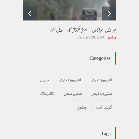
میرا دیس ' میرا گاوں ۔۔شانتی نگرپیش کار۔۔عدیل حفیظ
ویڈیوز
January 29, 2024
Categories
انٹرویوز تعرف
انٹرویوز/تعارف
خبریں
سٹوری/ فیچر
شعرو سخن
کالم/بلاگ
گوشہ ادب
ویڈیوز
Tags