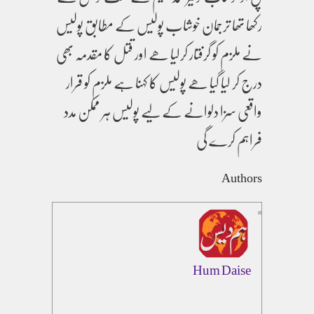
رکھا تھا ترجمان خوشاب پولیس کے مطابق پولیس
نے ملزم کو گرفتار کرلیا ھے اور قتل کا مقدمہ بھی
درج کر لیا گیا ھے پولیس کا کہنا ہے ملزم کو قرار
واقعی سزا دلوانے کے لیے پولیس ہر ممکن مدد
فراہم کرے گی
Authors
Hum Daise