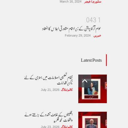
سٹوری/ فیچر
March 16, 2024
0
4
3
1
عوام آرگنایزیشن کے زیر اہتمام مشاورتی اجلاس کا انعقاد
خبریں
February 29, 2024
Latest Posts
نظام تعلیمی اصلاحات میں بہتری کے لئے
ناگزیر اقدامات
کالم/بلاگ
July 21, 2026
اقلیتوں کے خلاف تشدد کے بڑھتے ہوئے
واقعات 'لمحہ فکریہ
کالم/بلاگ
July 23, 2026