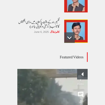
تقسیم ہند کے وقت پاکستان میں مذہبی اقلیتوں
کا تناسب( تاریخی و تجزیاتی جائزہ)
کالم/بلاگ
June 6, 2025
عالمی یومِ خواتین اور پاکستان کی غیر محفوظ اقلیتی
Featured Videos
بیٹیاں
کالم/بلاگ
March 7, 2026
پسند کی شادیوں کا بڑھتا ہوا رجحان اور راولپنڈی
کی یوسیز میں اندارج پر پابندی ایک نیا تنازعہ
کالم/بلاگ
October 14, 2025