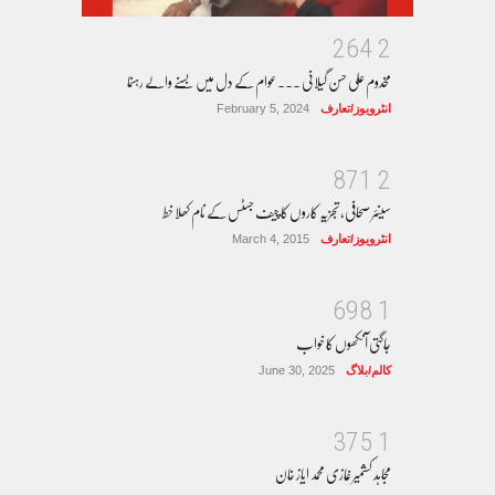
2
6
4
2
مخدوم علی حسن گیلانی ۔۔۔عوام کے دل میں بسنے والے رہنما
انٹرویوز/تعارف
February 5, 2024
8
7
1
2
سینئر صحافی، تجزیہ کاروں کا چیف جسٹس کے نام کھلا خط
انٹرویوز/تعارف
March 4, 2015
6
9
8
1
جاگتی آنکھوں کا خواب
کالم/بلاگ
June 30, 2025
3
7
5
1
مجاہد کشمیر غازی محمد ایاز خان