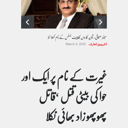
سینئر صحافی، تجزیہ کاروں کا چیف جسٹس کے نام کھلا خط
انٹرویوز/تعارف
March 4, 2015
غیرت کے نام پر ایک اور
حوا کی بیٹی قتل ‘قاتل
پھوپھو زاد بھائی نکلا