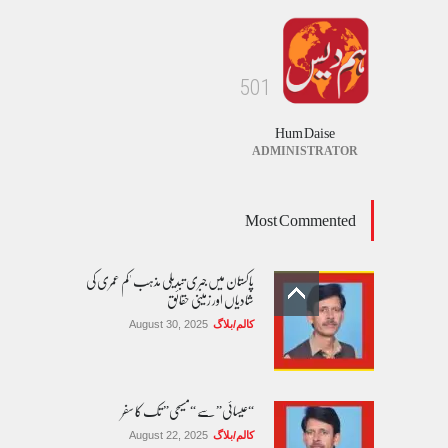
5
0
1
Hum Daise
ADMINISTRATOR
Most Commented
پاکستان میں جبری تبدیلی مذہب 'کم عمری کی
شادیاں اور زمینی حقائق
کالم/بلاگ
August 30, 2025
“عیسائی” سے “مسیحی” تک کا سفر
کالم/بلاگ
August 22, 2025