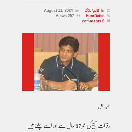
In
کالم/بلاگ
August 13, 2024
257 Views
HumDaise
0 comments
سمیر اجمل
رفاقت مسیح کی عمر 37 سال ہے اور اسے چلنے میں