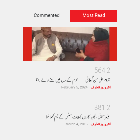
Commented
Most Read
5
6
4
2
مخدوم علی حسن گیلانی ۔۔۔عوام کے دل میں بسنے والے رہنما
انٹرویوز/تعارف
February 5, 2024
3
8
1
2
سینئر صحافی، تجزیہ کاروں کا چیف جسٹس کے نام کھلا خط
انٹرویوز/تعارف
March 4, 2015