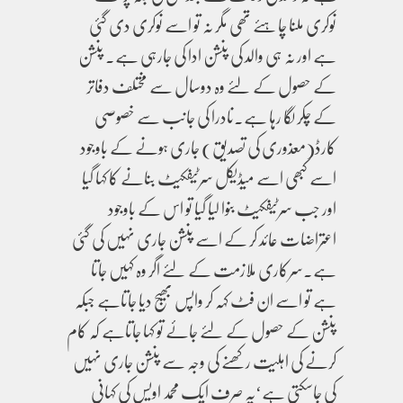
نوکری ملنا چاہئے تھی مگر نہ تو اسے نوکری دی گئی
ہے اور نہ ہی والد کی پنشن ادا کی جارہی ہے۔ پنشن
کے حصول کے لئے وہ دوسال سے مختلف دفاتر
کے چکر لگا رہا ہے۔نادرا کی جانب سے خصوصی
کارڈ(معذوری کی تصدیق) جاری ہونے کے باوجود
اسے کبھی اسے میڈیکل سرٹیفکیٹ بنانے کا کہا گیا
اور جب سرٹیفکیٹ بنوا لیا گیا تو اس کے باوجود
اعتراضات عائد کر کے اسے پنشن جاری نہیں کی گئی
ہے۔سرکاری ملازمت کے لئے اگر وہ کہیں جاتا
ہے تو اسے ان فٹ کہہ کر واپس بھیج دیا جاتاہے جبکہ
پنشن کے حصول کے لئے جائے تو کہا جاتاہے کہ کام
کرنے کی اہلیت رکھنے کی وجہ سے پنشن جاری نہیں
کی جاسکتی ہے‘یہ صرف ایک محمد اویس کی کہانی