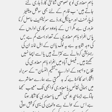
باہم معذوری کو) خصوصی شناختی کارڈ جاری کئے
جاتے ہیں‘ ب فارم کے لئے بھی سوشل ویلفیئر
ڈیپارٹمنٹ اور میڈیکل بورڈ سے سرٹیفکیٹ حاصل کرنا
ضروری ہے مگر ا س کے باوجود سرکاری اداروں کے
پاس افراد باہم معذوری کے تعداد بہت کم ہے جس
کی وجہ شاید یہ ہے یہ لوگ یا ان کے اہل خانہ ان کی
رجسٹریشن کروانے سے کتراتے ہیں یا اسے اچھا نہیں
سمجھتے ہیں۔فیصل آباد میں افراد باہم معذوری کی
فلاح و بہبود کے ادارے ”تنظیم النسان“ کے سربراہ
افتخار احمد کا کہنا ہے کہ بد قسمتی سے ہمارے معاشرے
میں جسمانی نقائص یا معذوری کو ابھی تک معیوب سمجھا
جاتاہے ایسا بچہ جو کسی نقص یا معذوری کا شکار ہوتا
ہے ا س کے حوالے سے والدین کی یہی کوشش ہوتی