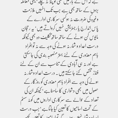
ہے کہ اس کے بار میں کسی کو پتہ نہ چلے‘یہی معاملہ
بڑوں کے ساتھ بھی ہے جب تک انہیں ملازمت
وغیرہ کی ضرورت نہ ہوکسی سرکاری ادارے کے
پاس اندارج یا رجسٹریشن نہیں کرواتے ہیں‘ یہ رحجان
مایوس کن ہونے کے ساتھ ساتھ تکلیف دہ بھی کیونکہ
درست اعداد و شمار نہ ہونے کی وجہ سے نہ تو افراد
باہم معذوری کے لئے بہتر منصوبہ بندی کی جاسکتی
ہے اور نہ ہی آبادی کے تناسب سے ان کے لئے
فنڈز مختص کئے جا سکتے ہیں۔ درست اعداد وشمار نہ
ہونے کی وجہ سے افراد باہم معذوری کو روزگار کے
حصول میں بھی دشواری کا سامناہے‘ کیونکہ ان کی
تعداد کے حوالے سے سرکاری اداروں میں کوٹہ سسٹم
کے تحت اسامیوں کا تعین کیا جاتاہے‘جب درست
اعداد و شمار نہیں ہوں گے تو اسامیوں کا تعین کیسے