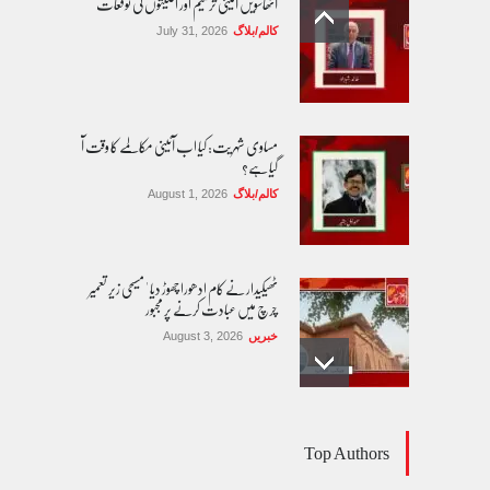
آٹھاسویں آئینی ترمیم اور اقلیتوں کی توقعات
کالم/بلاگ
July 31, 2026
مساوی شہریت: کیا اب آئینی مکالمے کا وقت آ
گیا ہے؟
کالم/بلاگ
August 1, 2026
ٹھیکیدار نے کام ادھورا چھوڑ دیا ' مسیحی زیر تعمیر
چرچ میں عبادت کرنے پر مجبور
خبریں
August 3, 2026
پاکستان مِیں ا یک قابل اعتماد اور جمہوری
Top Authors
ڈیجیٹل نظام وقت کی اہم ضرورت ہے'
ماہرین