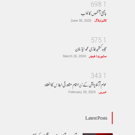
6
9
8
1
جاگتی آنکھوں کا خواب
کالم/بلاگ
June 30, 2025
5
7
5
1
مجاہد کشمیر غازی محمد ایاز خان
سٹوری/ فیچر
March 16, 2024
3
4
3
1
عوام آرگنایزیشن کے زیر اہتمام مشاورتی اجلاس کا انعقاد
خبریں
February 29, 2024
Latest Posts