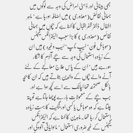
بھی بینائی اور ذہنی امراض کی وجہ سے لوگوں میں
جسمانی نقائض(معذوری) میں اضافہ ہورہا ہے‘ ماہر
اطفال ڈاکٹر ظفر اقبال کا کہنا ہے کہ بچوں میں جسمانی
نقائص (معذوری) کا بڑا سبب الیکٹرانکس گیجٹس
(موبائل فون‘ لیپ ٹاپ‘ ٹیب وغیرہ) ہیں ا ن
کے زیادہ استعمال کی وجہ سے بچے آٹزم کا شکار
ہورہے ہیں‘ ا ن کے پاس علاج معالجے کے لئے
آنے والے بچوں کے والدین بتاتے ہیں کہ ان کا بچہ
بالکل صحتمند تھا اچانک سے اسے کچھ ہوا ہے اور
جب بچے کے معمولات بارے پوچھا جاتاہے تو پتہ
چلتا ہے کہ وہ موبائل یا کسی اور گیجیٹ کا بہت زیادہ
استعمال کر رہا تھا۔ماہرین کا کہنا ہے کہ الیکٹرانکس
گیجٹس کے غیر ضروری استعمال‘ ماحولیاتی آلودگی اور