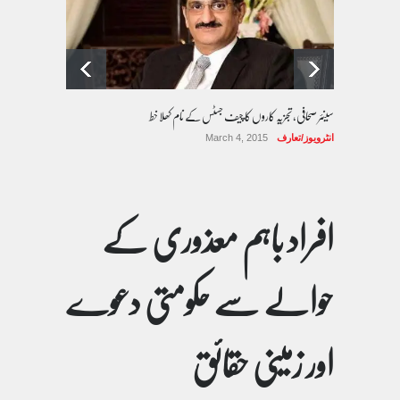
سینئر صحافی، تجزیہ کاروں کا چیف جسٹس کے نام کھلا خط
انٹرویوز/تعارف
March 4, 2015
افراد باہم معذوری کے
حوالے سے حکومتی دعوے
اور زمینی حقائق