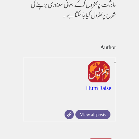
حادثات پر کنٹرول کرکے جسمانی معذوری بڑپنے کی
شرح پر کنٹرول کیا جا سکتا ہے۔
Author
HumDaise
View all posts