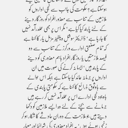
ہوسکتاہے؟ حکومت کی جانب سے نجی اداروں کو
ملازمین کے تناسب سے معذور افراد کو روزگار دینے
کے لئے پابند کیا گیاہے‘ مگر اس پر بھی عملدرآمد نہیں
کا جارہا ہے‘ ڈائریکٹر سوشل ویلفیئر مزمل یار کا کہنا ہے
کہ تما م صنعتی ادارے ورکرز کے تناسب سے دو
فیصد ملازمتیں یا روزگار افراد باہم معذوری کو دینے
کے پابند ہیں‘ ایسا نہ کرنے کی صورت میں ان
اداروں پر جرمانہ عائد کیا جاسکتا ہے جبکہ اس حوالے
سے باوثوق ذرائع کا کہنا ہے کہ حکومتی پابندی کے
باوجود نجی ادارے اس پر عملدآمد نہیں کر رہے ہیں
جرمانے سے بچنے کے لئے وہ ایسے ملازمین کو دکھا
دیتے ہیں جو ملازمت کے دوران حاد ثے کا شکار ہو کر
زخمی ہوئے ہوں‘ یہ افراد معذوری کی شرائط اور معیار