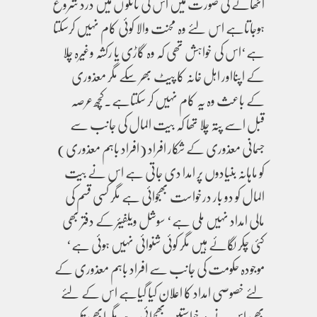
اٹھانے کی صورت میں اس کی ٹانگو ں میں درد شروع
ہوجاتاہے اس لئے وہ محنت والا کوئی کام نہیں کرسکتا
ہے‘اس کی خواہش تھی کہ وہ گاڑی یا رکشہ وغیرہ چلا
کے اپنااور اہل خانہ کا پیٹ بھر سکے مگر معذوری
کے باعث وہ یہ کام نہیں کر سکتاہے۔کچھ عرصہ
قبل اسے پتہ چلا تھا کہ بیت المال کی جانب سے
جسمانی معذوری کے شکار افراد (افراد باہم معذوری)
کو ماہانہ بنیادوں پر امدا دی جاتی ہے اس نے بیت
المال کو دو بار درخواست بھجوائی ہے مگر کسی قسم کی
مالی امداد نہیں ملی ہے‘ سوشل ویلفیئر کے دفتر بھی
کئی چکر لگائے ہیں مگر کوئی شنوائی نہیں ہوئی ہے‘
موجودہ حکومت کی جانب سے افراد باہم معذوری کے
لئے خصوصی امداد کا اعلان کیا گیاہے اس کے لئے
بھی اس نے درخواستیں بھجوائی ہے مگر ابھی تک