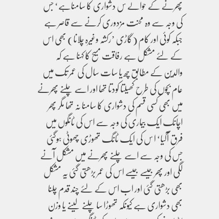
پھرنے کے حوالے س دشواری کا سامناہے‘ جس
کی وجہ سے وہ محنت مزدوری کرنے سے قاصر ہے
جبکہ کوئی اور کام (گاڑی ’رکشہ وغیرہ چلانا) بھی اس
کے لئے مشکل ہے رفاقت مسیح کا کہنا ہے کہ
والدین کے مطابق چھ یا سات سال کی عمر تک میں
عام بچوں کی طرح کھیلتا کودتا تھا اور اسے چلنے پھرنے
میں بھی کسی قسم کی دشواری کا سامنا نہ تھا مگر پھر
اچانک ایک بیماری کی وجہ سے اس کی ٹانگوں میں
فرق آگیا‘ ا س کی ایک ٹانگ تھوڑی چھوٹی ہوگئی
جس کی وجہ سے اسے چلنے پھرنے میں مشکل آنے
لگی اور پھر جیسے جیسے اس کی عمر بڑھتی گئی یہ مشکل
بھی بڑھتی گئی اور اب اس کے لئے چند قدم چلنا
بھی دشواری ہے کیونکہ تھوڑا سا چلنے لینے یا وزن