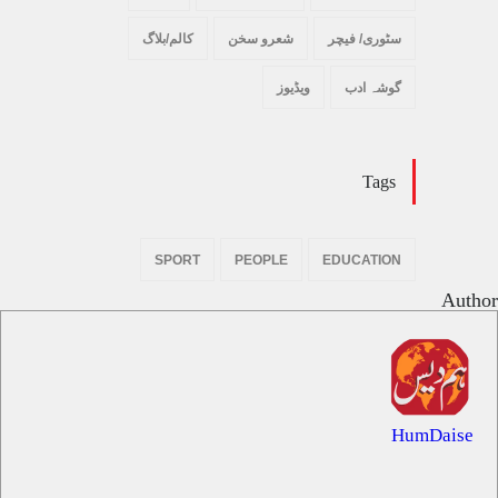
سٹوری/ فیچر
شعرو سخن
کالم/بلاگ
گوشہ ادب
ویڈیوز
Tags
SPORT
PEOPLE
EDUCATION
Author
HumDaise