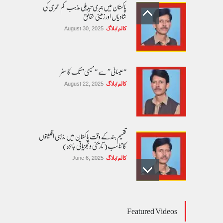
پاکستان میں جبری تبدیلی مذہب 'کم عمری کی
شادیاں اور زمینی حقائق
کالم/بلاگ
August 30, 2025
“عیسائی” سے “مسیحی” تک کا سفر
کالم/بلاگ
August 22, 2025
تقسیم ہند کے وقت پاکستان میں مذہبی اقلیتوں
کا تناسب( تاریخی و تجزیاتی جائزہ)
کالم/بلاگ
June 6, 2025
عالمی یومِ خواتین اور پاکستان کی غیر محفوظ اقلیتی
Featured Videos
بیٹیاں
کالم/بلاگ
March 7, 2026