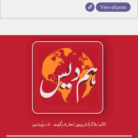
View all posts
کالم/بلاگ
انٹرویوز/تعارف
گوشہ ادب
ویڈیوز