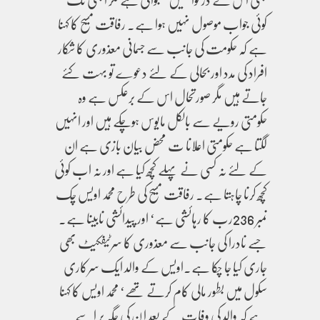
کوئی جواب موصول نہیں ہوا ہے۔ رفاقت مسیح کا کہنا
ہے کہ حکومت کی جانب سے جسمانی معذوری کا شکار
افراد کی مدد اور بحالی کے لئے دعوے تو بہت کئے
جاتے ہیں مگر صورتحال اس کے برعکس ہے وہ
حکومتی رویے سے بالکل مایوس ہوچکے ہیں اور انہیں
لگتا ہے حکومتی اعلانا ت محض بیان بازی ہے ان
کے لئے نہ کسی نے پہلے کچھ کیا ہے اور نہ اب کوئی
کچھ کرنا چاہتا ہے۔ رفاقت مسیح کی طرح محمد اویس چک
نمبر 236رب کا رہائشی ہے‘ اور پیدائشی نابینا ہے۔
جسے نادرا کی جانب سے معذوری کا سرٹیفکیٹ بھی
جاری کیا جا چکا ہے۔اویس کے والد ایک سرکاری
سکول میں بطور مالی کام کرتے تھے‘ محمد اویس کا کہنا
ہے کہ والد کی وفات کے بعد ا ن کی جگہ پر اسے