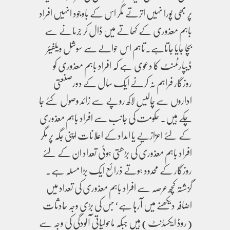
پر بھی پورا نہیں اترتے مگر اس کے باوجود انہیں افراد
باہم معذوری کے کھاتے میں ڈال کر جرمانے سے
بچا جایا جاتاہے۔تاہم اس حوالے سے سوشل ویلفیئر
ڈیپارٹمنٹ کا دعوی ہے کہ افراد باہم معذوری کو
روزگار فراہم نہ کرنے ایک سال کے دورصنعتی
اداروں سے چالیس لاکھ روپے سے زائد وصول کئے جا
چکے ہیں۔ حکومت کی جانب سے افراد باہم معذوری
کے لئے اعزازیے یا امدادکے اعلانات اپنی جگہ پر مگر
افراد باہم معذوری کی بڑھتی ہوئی تعداد ان کے لئے
روزگار کے محدود ہوتے ذرائع ایک بڑا مسلہ ہے۔
گزشتہ کچھ عرصہ سے افراد باہم معذوری کی تعداد میں
اضافہ دیکھنے میں آرہا ہے‘ جس کی بڑی وجہ حادثات
(روڈ ایکسڈنٹ) ہیں جبکہ ماحولیاتی آلودگی کی وجہ سے