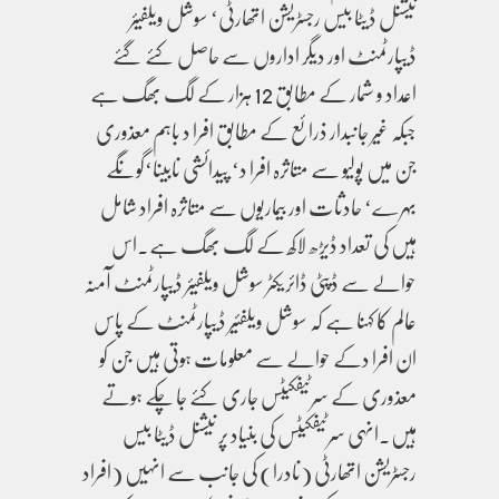
نیشنل ڈیٹا بیس رجسٹریشن اتھارٹی‘ سوشل ویلفیئر
ڈیپارٹمنٹ اور دیگر اداروں سے حاصل کئے گئے
اعداد و شمار کے مطابق 12 ہزار کے لگ بھگ ہے
جبکہ غیر جانبدار ذرائع کے مطابق افرا د باہم معذوری
جن میں پولیو سے متاثرہ افرا د‘ پیدائشی نابینا‘گونگے
بہرے‘ حادثات اور بیماریوں سے متاثرہ افراد شامل
ہیں کی تعداد ڈیڑھ لاکھ کے لگ بھگ ہے۔اس
حوالے سے ڈپٹی ڈائریکٹر سوشل ویلفیئر ڈیپارٹمنٹ آمنہ
عالم کا کہنا ہے کہ سوشل ویلفئیر ڈیپارٹمنٹ کے پاس
ان افرا دکے حوالے سے معلومات ہوتی ہیں جن کو
معذوری کے سرٹیفکیٹس جاری کئے جا چکے ہوتے
ہیں۔انہی سرٹیفکیٹس کی بنیاد پر نیشنل ڈیٹا بیس
رجسٹریشن اتھارٹی (نادرا) کی جانب سے انہیں (افراد