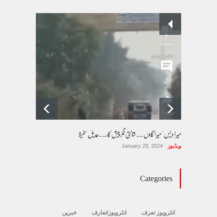
پسند کی شادیوں کا بڑھتا ہوا رجحان اور راولپنڈی
کی یوسیز میں اندارج پر پابندی ایک نیا تنازعہ
کالم/بلاگ
October 14, 2025
میرا دیس ' میرا گاوں ۔۔شانتی نگرپیش کار۔۔عدیل حفیظ
ویڈیوز
January 29, 2024
Categories
انٹرویوز تعرف
انٹرویوز/تعارف
خبریں